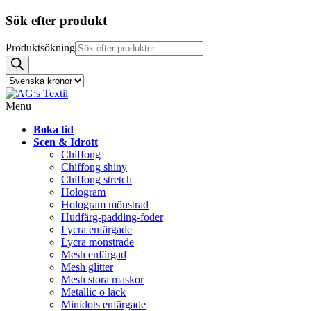
Sök efter produkt
Produktsökning
Menu
Boka tid
Scen & Idrott
Chiffong
Chiffong shiny
Chiffong stretch
Hologram
Hologram mönstrad
Hudfärg-padding-foder
Lycra enfärgade
Lycra mönstrade
Mesh enfärgad
Mesh glitter
Mesh stora maskor
Metallic o lack
Minidots enfärgade