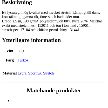
Beskrivning
Ett lycratyg i hög kvalitet med mycket stretch. Lämpligt till dans,
konståkning, gymnastik, fitness och badkläder mm.
Bredd 1,5 m, 190 gr/m² polyester/nylon 80% lycra 20% Matchar
exakt med stretchmesh 152011 och ton i ton med , 15961,
stretchspets 17104 och chiffon petrol shiny 131441.
Ytterligare information
Vikt
30 g
Färg
Turkos
Material
Lycra
,
Sporttyg
,
Stretch
Matchande produkter