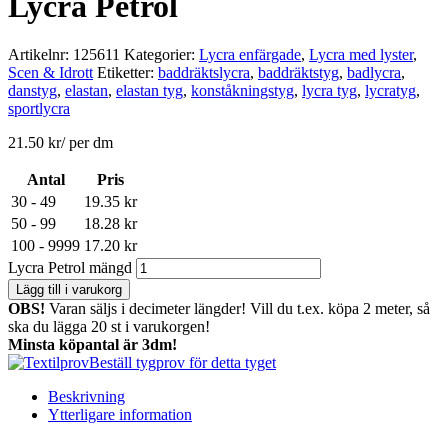
Lycra Petrol
Artikelnr:
125611
Kategorier:
Lycra enfärgade
,
Lycra med lyster
,
Scen & Idrott
Etiketter:
baddräktslycra
,
baddräktstyg
,
badlycra
,
danstyg
,
elastan
,
elastan tyg
,
konståkningstyg
,
lycra tyg
,
lycratyg
,
sportlycra
21.50
kr
/ per dm
Antal
Pris
30 - 49
19.35
kr
50 - 99
18.28
kr
100 - 9999
17.20
kr
Lycra Petrol mängd
Lägg till i varukorg
OBS!
Varan säljs i decimeter längder! Vill du t.ex. köpa 2 meter, så
ska du lägga 20 st i varukorgen!
Minsta köpantal är 3dm!
Beställ tygprov för detta tyget
Beskrivning
Ytterligare information