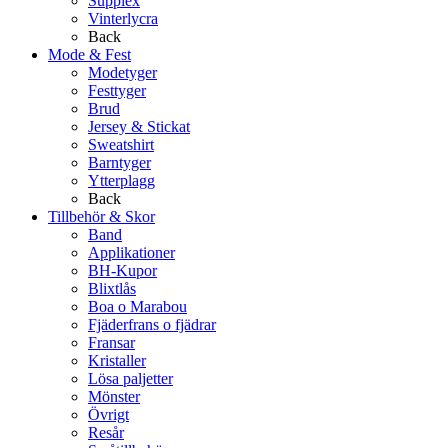
Supplex
Vinterlycra
Back
Mode & Fest
Modetyger
Festtyger
Brud
Jersey & Stickat
Sweatshirt
Barntyger
Ytterplagg
Back
Tillbehör & Skor
Band
Applikationer
BH-Kupor
Blixtlås
Boa o Marabou
Fjäderfrans o fjädrar
Fransar
Kristaller
Lösa paljetter
Mönster
Övrigt
Resår