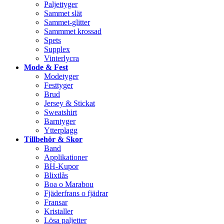
Paljettyger
Sammet slät
Sammet-glitter
Sammmet krossad
Spets
Supplex
Vinterlycra
Mode & Fest
Modetyger
Festtyger
Brud
Jersey & Stickat
Sweatshirt
Barntyger
Ytterplagg
Tillbehör & Skor
Band
Applikationer
BH-Kupor
Blixtlås
Boa o Marabou
Fjäderfrans o fjädrar
Fransar
Kristaller
Lösa paljetter