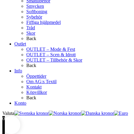
Småtillbehör
Smycken
Softboning
Sybehör
Fiffiga hjälpmedel
Tråd
Skor
Back
Outlet
OUTLET – Mode & Fest
OUTLET – Scen & Idrott
OUTLET – Tillbehör & Skor
Back
Info
Öppettider
Om AG:s Textil
Kontakt
Köpvillkor
Back
Konto
Valuta
0