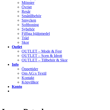
Mönster
Övrigt
Resår
Småtillbehör
Smycken
Softboning
Sybehör
Fiffiga hjälpmedel
Tråd
Skor
Outlet
OUTLET – Mode & Fest
OUTLET – Scen & Idrott
OUTLET – Tillbehör & Skor
Info
Öppettider
Om AG:s Textil
Kontakt
Köpvillkor
Konto