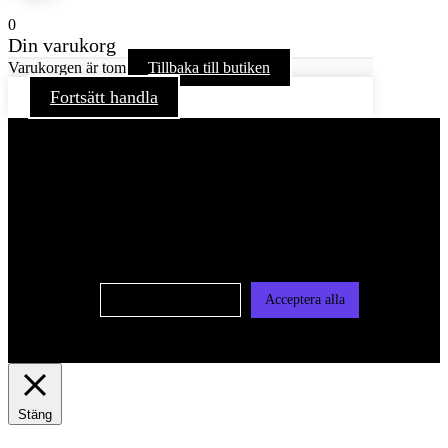
0
Din varukorg
Varukorgen är tom
Tillbaka till butiken
Fortsätt handla
För att ge dig en bättre upplevelse och service använder vi
oss av cookies på denna sajt. Cookies kan komma att
användas för personlig och icke personlig annonsering. Läs
vår integritetspolicy
Cookie-inställningar
Acceptera alla
Stäng