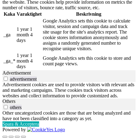
the website. These cookies help provide information on metrics the
number of visitors, bounce rate, traffic source, etc.
Kaka
Varaktighet
Beskrivning
Google Analytics sets this cookie to calculate
visitor, session and campaign data and track
1 year 1
site usage for the site's analytics report. The
_ga
month 4
cookie stores information anonymously and
days
assigns a randomly generated number to
recognise unique visitors.
1 year 1
Google Analytics sets this cookie to store and
_ga_*
month 4
count page views.
days
Advertisement
advertisement
Advertisement cookies are used to provide visitors with relevant ads
and marketing campaigns. These cookies track visitors across
websites and collect information to provide customized ads.
Others
others
Other uncategorized cookies are those that are being analyzed and
have not been classified into a category as yet.
Spara & Acceptera
Powered by