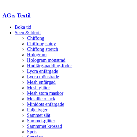
AG:s Textil
Boka tid
Scen & Idrott
Chiffong
Chiffong shiny
Chiffong stretch
Hologram
Hologram mönstrad
Hudfärg-padding-foder
Lycra enfärgade
Lycra mönstrade
Mesh enfärgad
Mesh glitter
Mesh stora maskor
Metallic o lack
Minidots enfärgade
Paljettyger
Sammet slät
Sammet-glitter
Sammmet krossad
Spets