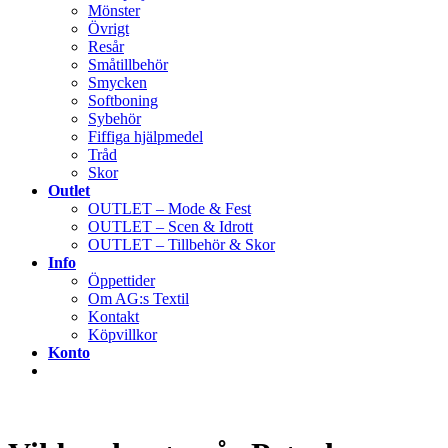
Mönster
Övrigt
Resår
Småtillbehör
Smycken
Softboning
Sybehör
Fiffiga hjälpmedel
Tråd
Skor
Outlet
OUTLET – Mode & Fest
OUTLET – Scen & Idrott
OUTLET – Tillbehör & Skor
Info
Öppettider
Om AG:s Textil
Kontakt
Köpvillkor
Konto