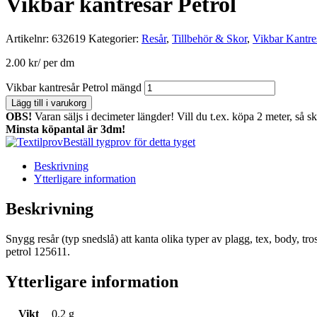
Vikbar kantresår Petrol
Artikelnr:
632619
Kategorier:
Resår
,
Tillbehör & Skor
,
Vikbar Kantre
2.00
kr
/ per dm
Vikbar kantresår Petrol mängd
Lägg till i varukorg
OBS!
Varan säljs i decimeter längder! Vill du t.ex. köpa 2 meter, så s
Minsta köpantal är 3dm!
Beställ tygprov för detta tyget
Beskrivning
Ytterligare information
Beskrivning
Snygg resår (typ snedslå) att kanta olika typer av plagg, tex, body, tr
petrol 125611.
Ytterligare information
Vikt
0.2 g