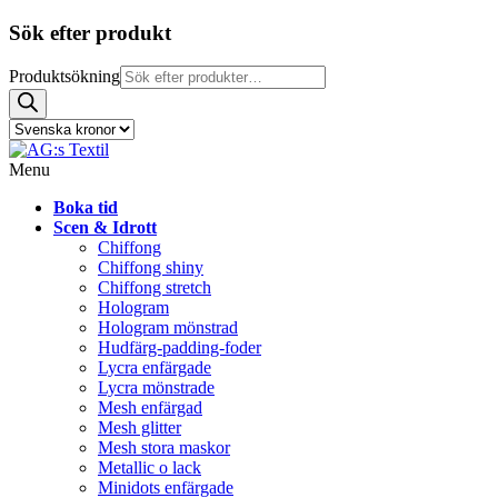
Sök efter produkt
Produktsökning
Menu
Boka tid
Scen & Idrott
Chiffong
Chiffong shiny
Chiffong stretch
Hologram
Hologram mönstrad
Hudfärg-padding-foder
Lycra enfärgade
Lycra mönstrade
Mesh enfärgad
Mesh glitter
Mesh stora maskor
Metallic o lack
Minidots enfärgade