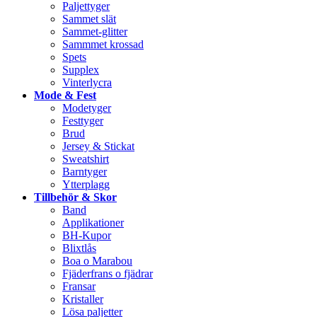
Paljettyger
Sammet slät
Sammet-glitter
Sammmet krossad
Spets
Supplex
Vinterlycra
Mode & Fest
Modetyger
Festtyger
Brud
Jersey & Stickat
Sweatshirt
Barntyger
Ytterplagg
Tillbehör & Skor
Band
Applikationer
BH-Kupor
Blixtlås
Boa o Marabou
Fjäderfrans o fjädrar
Fransar
Kristaller
Lösa paljetter