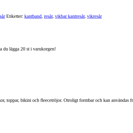
sår
Etiketter:
kantband
,
resår
,
vikbar kantresår
,
vikresår
ka du lägga 20 st i varukorgen!
osor, toppar, bikini och fleecetröjor. Otroligt formbar och kan användas