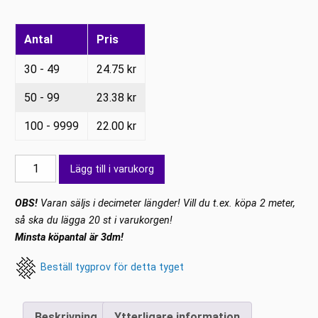
Antal
Pris
30 - 49
24.75
kr
50 - 99
23.38
kr
100 - 9999
22.00
kr
Lycra
Lägg till i varukorg
glitter
Flash
OBS!
Varan säljs i decimeter längder! Vill du t.ex. köpa 2 meter,
Ljusturkos-
så ska du lägga 20 st i varukorgen!
blått-
Minsta köpantal är 3dm!
silver
Beställ tygprov för detta tyget
mängd
Beskrivning
Ytterligare information