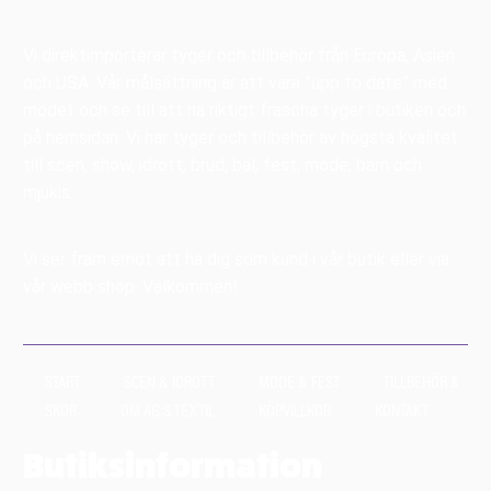
Vi direktimporterar tyger och tillbehör från Europa, Asien
och USA. Vår målsättning är att vara ”upp to date” med
modet och se till att ha riktigt fräscha tyger i butiken och
på hemsidan. Vi har tyger och tillbehör av högsta kvalitet
till scen, show, idrott, brud, bal, fest, mode, barn och
mjukis.
Vi ser fram emot att ha dig som kund i vår butik eller via
vår webb shop. Välkommen!
START
SCEN & IDROTT
MODE & FEST
TILLBEHÖR &
SKOR
OM AG:S TEXTIL
KÖPVILLKOR
KONTAKT
Butiksinformation