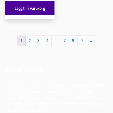
Lägg till i varukorg
1
2
3
4
…
7
8
9
→
AG:s Textil
AG:s Textil är ett familjeföretag som startades 1990 av
Anne-Grete Jansson som länge jobbat med tyger,
mönsterkonstruktion och sömnad, så nu finns 40 års
erfarenhet som vi gärna delar med oss av till våra kunder
för bästa möjliga service.