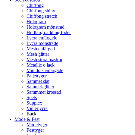
Chiffong
Chiffong shiny
Chiffong stretch
Hologram
Hologram mönstrad
Hudfärg-padding-foder
Lycra enfärgade
Lycra mönstrade
Mesh enfärgad
Mesh glitter
Mesh stora maskor
Metallic o lack
Minidots enfärgade
Paljettyger
Sammet slät
Sammet-glitter
Sammmet krossad
Spets
Supplex
Vinterlycra
Back
Mode & Fest
Modetyger
Festtyger