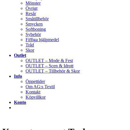
Mönster
Övrigt
Resår
Småtillbehör
Smycken
Softboning
Sybehör
Fiffiga hjälpmedel
Tråd
Skor
Outlet
OUTLET – Mode & Fest
OUTLET – Scen & Idrott
OUTLET – Tillbehör & Skor
Info
Öppettider
Om AG:s Textil
Kontakt
Köpvillkor
Konto