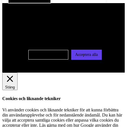
För att ge dig en bättre upplevelse och service använder vi
oss av cookies på denna sajt. Cookies kan komma att
användas för personlig och icke personlig annonsering. Läs
vår integritetspolicy
Cookie-inställningar
Acceptera alla
Stäng
Cookies och liknande tekniker
Vi använder cookies och liknande tekniker för att kunna förbättra
din användarupplevelse och för nedanstående ändamål. Du kan här
välja att acceptera samtliga cookies eller anpassa vilka cookies du
accepterar eller inte. Läs gärna med om hur Google använder din