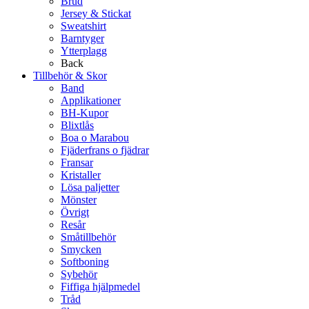
Brud
Jersey & Stickat
Sweatshirt
Barntyger
Ytterplagg
Back
Tillbehör & Skor
Band
Applikationer
BH-Kupor
Blixtlås
Boa o Marabou
Fjäderfrans o fjädrar
Fransar
Kristaller
Lösa paljetter
Mönster
Övrigt
Resår
Småtillbehör
Smycken
Softboning
Sybehör
Fiffiga hjälpmedel
Tråd