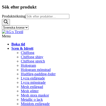
Sök efter produkt
Produktsökning
Menu
Boka tid
Scen & Idrott
Chiffong
Chiffong shiny
Chiffong stretch
Hologram
Hologram mönstrad
Hudfärg-padding-foder
Lycra enfärgade
Lycra mönstrade
Mesh enfärgad
Mesh glitter
Mesh stora maskor
Metallic o lack
Minidots enfärgade