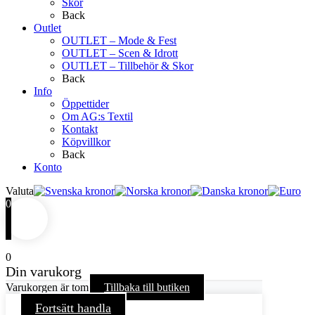
Skor
Back
Outlet
OUTLET – Mode & Fest
OUTLET – Scen & Idrott
OUTLET – Tillbehör & Skor
Back
Info
Öppettider
Om AG:s Textil
Kontakt
Köpvillkor
Back
Konto
Valuta
0
0
Din varukorg
Varukorgen är tom
Tillbaka till butiken
Fortsätt handla