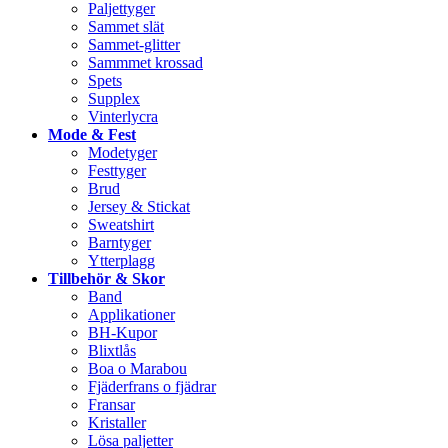
Paljettyger
Sammet slät
Sammet-glitter
Sammmet krossad
Spets
Supplex
Vinterlycra
Mode & Fest
Modetyger
Festtyger
Brud
Jersey & Stickat
Sweatshirt
Barntyger
Ytterplagg
Tillbehör & Skor
Band
Applikationer
BH-Kupor
Blixtlås
Boa o Marabou
Fjäderfrans o fjädrar
Fransar
Kristaller
Lösa paljetter