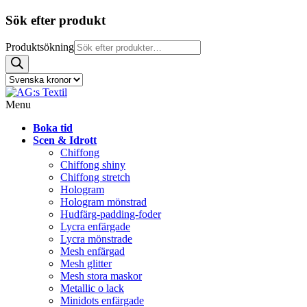
Sök efter produkt
Produktsökning
Menu
Boka tid
Scen & Idrott
Chiffong
Chiffong shiny
Chiffong stretch
Hologram
Hologram mönstrad
Hudfärg-padding-foder
Lycra enfärgade
Lycra mönstrade
Mesh enfärgad
Mesh glitter
Mesh stora maskor
Metallic o lack
Minidots enfärgade