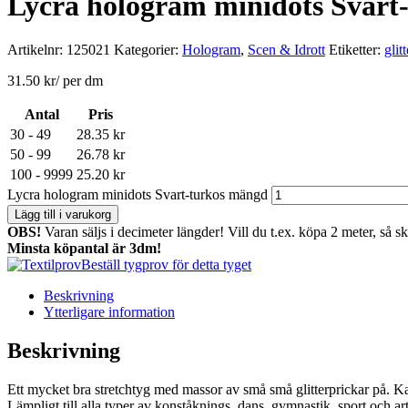
Lycra hologram minidots Svart
Artikelnr:
125021
Kategorier:
Hologram
,
Scen & Idrott
Etiketter:
glit
31.50
kr
/ per dm
Antal
Pris
30 - 49
28.35
kr
50 - 99
26.78
kr
100 - 9999
25.20
kr
Lycra hologram minidots Svart-turkos mängd
Lägg till i varukorg
OBS!
Varan säljs i decimeter längder! Vill du t.ex. köpa 2 meter, så s
Minsta köpantal är 3dm!
Beställ tygprov för detta tyget
Beskrivning
Ytterligare information
Beskrivning
Ett mycket bra stretchtyg med massor av små små glitterprickar på. K
Lämpligt till alla typer av konståknings, dans, gymnastik, sport och arti