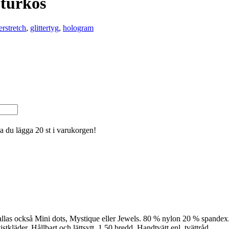
-turkos
terstretch
,
glittertyg
,
hologram
ka du lägga 20 st i varukorgen!
allas också Mini dots, Mystique eller Jewels. 80 % nylon 20 % spandex
stkläder. Hållbart och lättsytt. 1,50 bredd. Handtvätt enl. tvättråd.