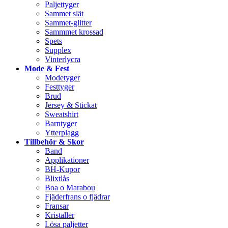
Paljettyger
Sammet slät
Sammet-glitter
Sammmet krossad
Spets
Supplex
Vinterlycra
Mode & Fest
Modetyger
Festtyger
Brud
Jersey & Stickat
Sweatshirt
Barntyger
Ytterplagg
Tillbehör & Skor
Band
Applikationer
BH-Kupor
Blixtlås
Boa o Marabou
Fjäderfrans o fjädrar
Fransar
Kristaller
Lösa paljetter