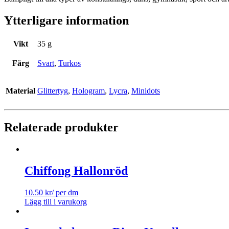
Ytterligare information
Vikt
35 g
Färg
Svart
,
Turkos
Material
Glittertyg
,
Hologram
,
Lycra
,
Minidots
Relaterade produkter
Chiffong Hallonröd
10.50
kr
/ per dm
Lägg till i varukorg