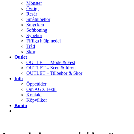
Mönster
Övrigt
Resår
Småtillbehör
Smycken
Softboning
Sybehör
Fiffiga hjälpmedel
Tråd
Skor
Outlet
OUTLET – Mode & Fest
OUTLET – Scen & Idrott
OUTLET – Tillbehör & Skor
Info
Öppettider
Om AG:s Textil
Kontakt
Köpvillkor
Konto