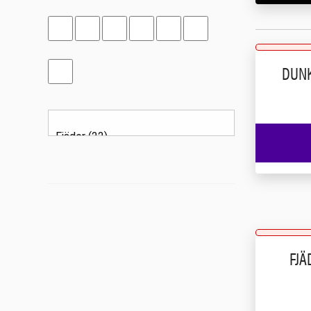
DUNK
FJÄ