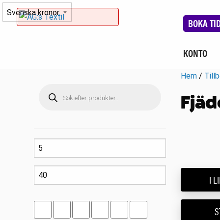
BOKA TI
KONTO
Hem
/
Till
Produktsökning
Fjäd
FLI
S