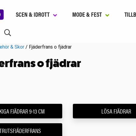
D
SCEN & IDROTT
MODE & FEST
TILL
behör & Skor
/ Fjäderfrans o fjädrar
erfrans o fjädrar
KIGA FJÄDRAR 9-13 CM
LÖSA FJÄDRAR
TRUTSFJÄDERFRANS