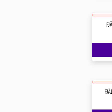
FJ
FJ