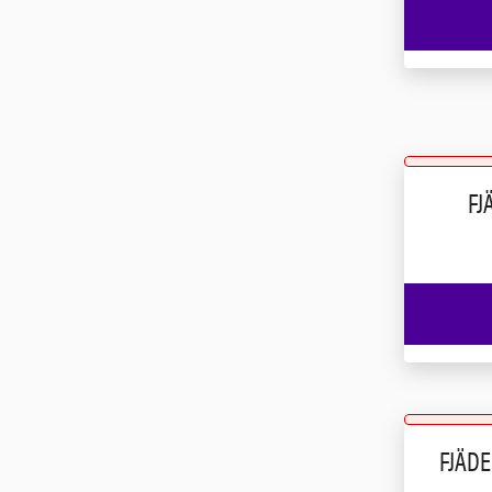
FJ
FJÄD