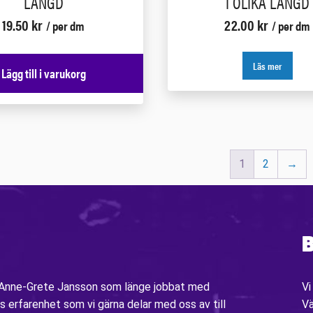
LÄNGD
I OLIKA LÄNGD
19.50
kr
22.00
kr
/ per dm
/ per dm
Läs mer
Lägg till i varukorg
1
2
→
B
v Anne-Grete Jansson som länge jobbat med
Vi
s erfarenhet som vi gärna delar med oss av till
V