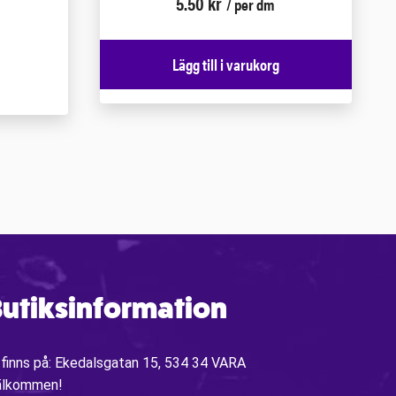
5.50
kr
/ per dm
Lägg till i varukorg
utiksinformation
 finns på: Ekedalsgatan 15, 534 34 VARA
älkommen!