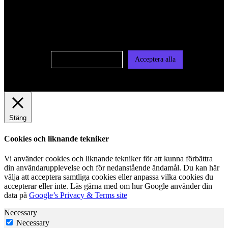
oss av cookies på denna sajt. Cookies kan komma att
användas för personlig och icke personlig annonsering. Läs
vår integritetspolicy
Cookie-inställningar
Acceptera alla
Stäng
Cookies och liknande tekniker
Vi använder cookies och liknande tekniker för att kunna förbättra
din användarupplevelse och för nedanstående ändamål. Du kan här
välja att acceptera samtliga cookies eller anpassa vilka cookies du
accepterar eller inte. Läs gärna med om hur Google använder din
data på
Google’s Privacy & Terms site
Necessary
Necessary