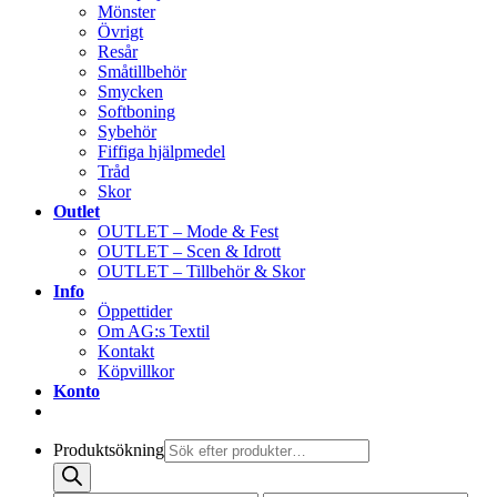
Mönster
Övrigt
Resår
Småtillbehör
Smycken
Softboning
Sybehör
Fiffiga hjälpmedel
Tråd
Skor
Outlet
OUTLET – Mode & Fest
OUTLET – Scen & Idrott
OUTLET – Tillbehör & Skor
Info
Öppettider
Om AG:s Textil
Kontakt
Köpvillkor
Konto
Produktsökning