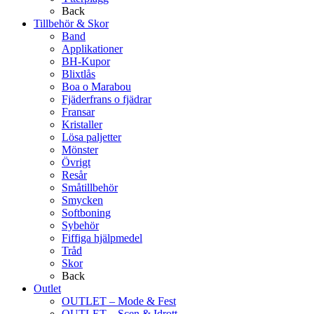
Back
Tillbehör & Skor
Band
Applikationer
BH-Kupor
Blixtlås
Boa o Marabou
Fjäderfrans o fjädrar
Fransar
Kristaller
Lösa paljetter
Mönster
Övrigt
Resår
Småtillbehör
Smycken
Softboning
Sybehör
Fiffiga hjälpmedel
Tråd
Skor
Back
Outlet
OUTLET – Mode & Fest
OUTLET – Scen & Idrott