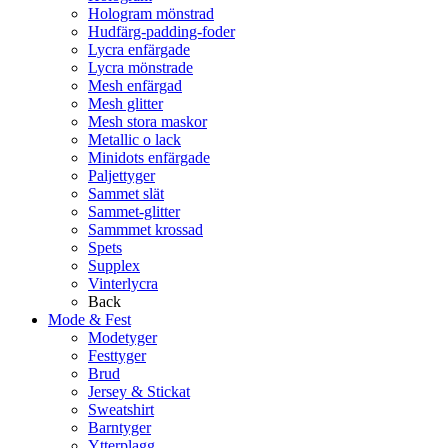
Hologram mönstrad
Hudfärg-padding-foder
Lycra enfärgade
Lycra mönstrade
Mesh enfärgad
Mesh glitter
Mesh stora maskor
Metallic o lack
Minidots enfärgade
Paljettyger
Sammet slät
Sammet-glitter
Sammmet krossad
Spets
Supplex
Vinterlycra
Back
Mode & Fest
Modetyger
Festtyger
Brud
Jersey & Stickat
Sweatshirt
Barntyger
Ytterplagg