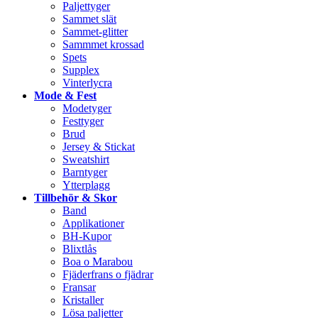
Paljettyger
Sammet slät
Sammet-glitter
Sammmet krossad
Spets
Supplex
Vinterlycra
Mode & Fest
Modetyger
Festtyger
Brud
Jersey & Stickat
Sweatshirt
Barntyger
Ytterplagg
Tillbehör & Skor
Band
Applikationer
BH-Kupor
Blixtlås
Boa o Marabou
Fjäderfrans o fjädrar
Fransar
Kristaller
Lösa paljetter