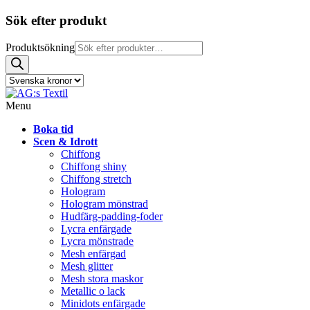
Sök efter produkt
Produktsökning
Menu
Boka tid
Scen & Idrott
Chiffong
Chiffong shiny
Chiffong stretch
Hologram
Hologram mönstrad
Hudfärg-padding-foder
Lycra enfärgade
Lycra mönstrade
Mesh enfärgad
Mesh glitter
Mesh stora maskor
Metallic o lack
Minidots enfärgade