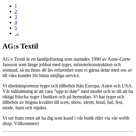
1
2
3
4
5
→
AG:s Textil
AG:s Textil är ett familjeföretag som startades 1990 av Anne-Grete
Jansson som länge jobbat med tyger, mönsterkonstruktion och
sömnad, så nu finns 40 års erfarenhet som vi gärna delar med oss av
till våra kunder för bästa möjliga service.
Vi direktimporterar tyger och tillbehör från Europa, Asien och USA.
Vår målsättning är att vara ”upp to date” med modet och se till att ha
riktigt fräscha tyger i butiken och på hemsidan. Vi har tyger och
tillbehör av högsta kvalitet till scen, show, idrott, brud, bal, fest,
mode, barn och mjukis.
Vi ser fram emot att ha dig som kund i vår butik eller via vår webb
shop. Välkommen!