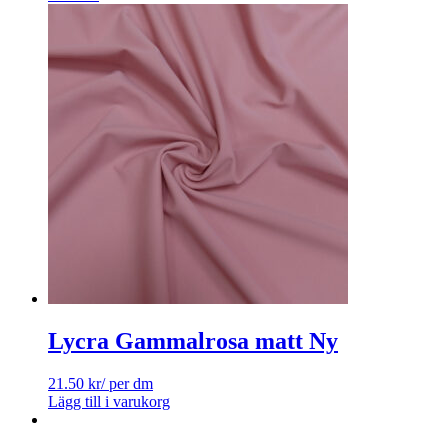
Lycra Gammalrosa matt Ny
21.50
kr
/ per dm
Lägg till i varukorg