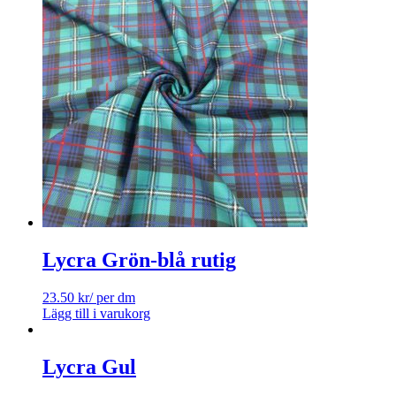
Lycra Grön-blå rutig
23.50
kr
/ per dm
Lägg till i varukorg
Lycra Gul