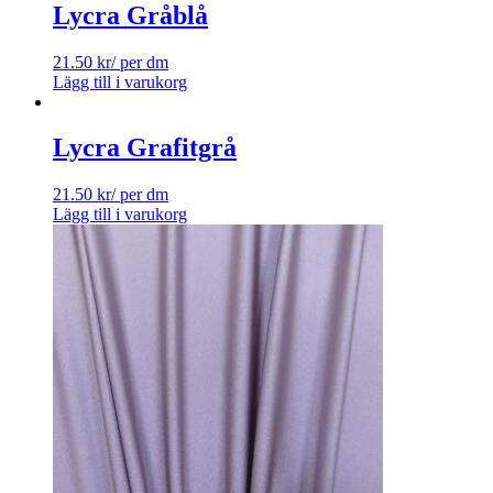
Lycra Gråblå
21.50
kr
/ per dm
Lägg till i varukorg
Lycra Grafitgrå
21.50
kr
/ per dm
Lägg till i varukorg