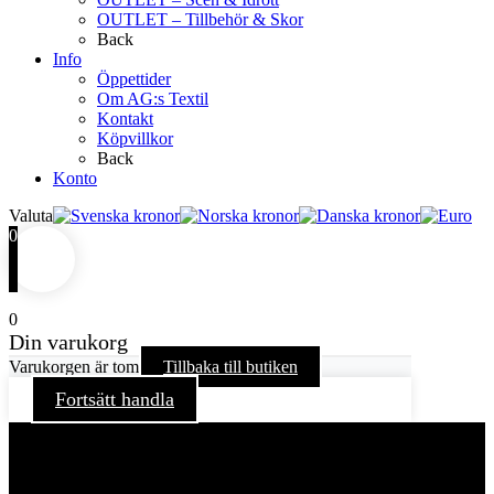
OUTLET – Tillbehör & Skor
Back
Info
Öppettider
Om AG:s Textil
Kontakt
Köpvillkor
Back
Konto
Valuta
0
0
Din varukorg
Varukorgen är tom
Tillbaka till butiken
Fortsätt handla
För att ge dig en bättre upplevelse och service använder vi