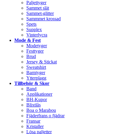
Paljettyger
Sammet slät
Sammet-glitter
Sammmet krossad
Spets
Supplex
Vinterlycra
Mode & Fest
Modetyger
Festtyger
Brud
Jersey & Stickat
Sweatshirt
Barntyger
Ytterplagg
Tillbehör & Skor
Band
Applikationer
BH-Kupor
Blixtlås
Boa o Marabou
Fjäderfrans o fjädrar
Fransar
Kristaller
Lösa paljetter