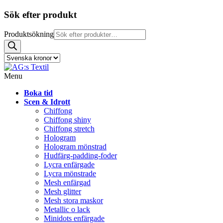
Sök efter produkt
Produktsökning
Menu
Boka tid
Scen & Idrott
Chiffong
Chiffong shiny
Chiffong stretch
Hologram
Hologram mönstrad
Hudfärg-padding-foder
Lycra enfärgade
Lycra mönstrade
Mesh enfärgad
Mesh glitter
Mesh stora maskor
Metallic o lack
Minidots enfärgade