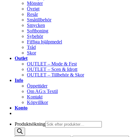
Mönster
Övrigt
Resår
Småtillbehör
Smycken
Softboning
Sybehör
Fiffiga hjälpmedel
Tråd
Skor
Outlet
OUTLET – Mode & Fest
OUTLET – Scen & Idrott
OUTLET – Tillbehör & Skor
Info
Öppettider
Om AG:s Textil
Kontakt
Köpvillkor
Konto
Produktsökning