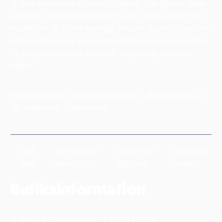
Vi direktimporterar tyger och tillbehör från Europa, Asien
och USA. Vår målsättning är att vara ”upp to date” med
modet och se till att ha riktigt fräscha tyger i butiken och
på hemsidan. Vi har tyger och tillbehör av högsta kvalitet
till scen, show, idrott, brud, bal, fest, mode, barn och
mjukis.
Vi ser fram emot att ha dig som kund i vår butik eller via
vår webb shop. Välkommen!
START
SCEN & IDROTT
MODE & FEST
TILLBEHÖR &
SKOR
OM AG:S TEXTIL
KÖPVILLKOR
KONTAKT
Butiksinformation
Vi finns på: Ekedalsgatan 15, 534 34 VARA