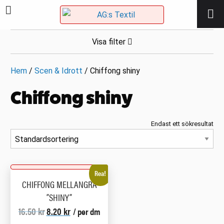
Visa filter
Hem
/
Scen & Idrott
/ Chiffong shiny
Chiffong shiny
Endast ett sökresultat
Rea!
CHIFFONG MELLANGRÅ
”SHINY”
Det
Det
16.50
kr
8.20
kr
/ per dm
ursprungliga
nuvarande