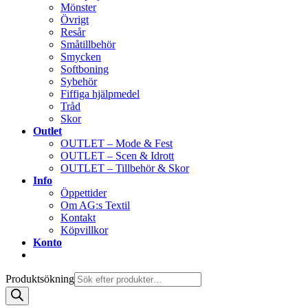
Mönster
Övrigt
Resår
Småtillbehör
Smycken
Softboning
Sybehör
Fiffiga hjälpmedel
Tråd
Skor
Outlet
OUTLET – Mode & Fest
OUTLET – Scen & Idrott
OUTLET – Tillbehör & Skor
Info
Öppettider
Om AG:s Textil
Kontakt
Köpvillkor
Konto
Produktsökning