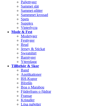
Paljettyger
Sammet slät
Sammet-glitter
Sammmet krossad
Spets
Supplex
Vinterlycra
Mode & Fest
Modetyger
Festtyger
Brud
Jersey & Stickat
Sweatshirt
Barntyger
Ytterplagg
Tillbehör & Skor
Band
Applikationer
BH-Kupor
Blixtlås
Boa o Marabou
Fjäderfrans o fjädrar
Fransar
Kristaller
Lösa paljetter