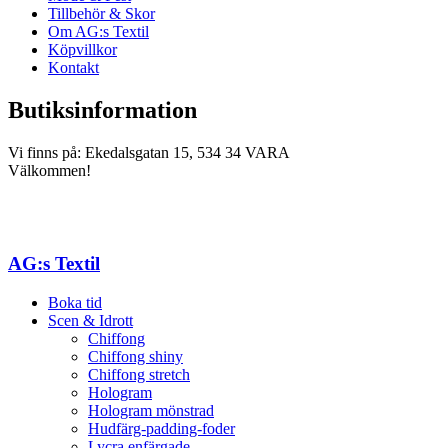
Tillbehör & Skor
Om AG:s Textil
Köpvillkor
Kontakt
Butiksinformation
Vi finns på: Ekedalsgatan 15, 534 34 VARA
Välkommen!
AG:s Textil
Boka tid
Scen & Idrott
Chiffong
Chiffong shiny
Chiffong stretch
Hologram
Hologram mönstrad
Hudfärg-padding-foder
Lycra enfärgade