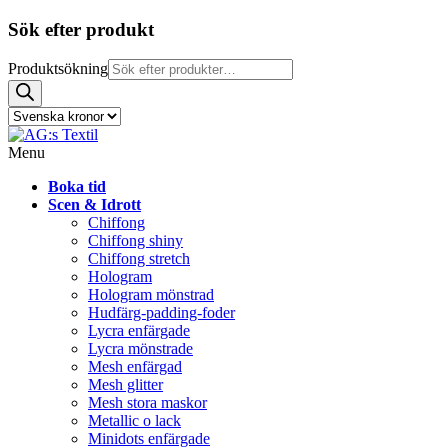
Sök efter produkt
Produktsökning
Menu
Boka tid
Scen & Idrott
Chiffong
Chiffong shiny
Chiffong stretch
Hologram
Hologram mönstrad
Hudfärg-padding-foder
Lycra enfärgade
Lycra mönstrade
Mesh enfärgad
Mesh glitter
Mesh stora maskor
Metallic o lack
Minidots enfärgade