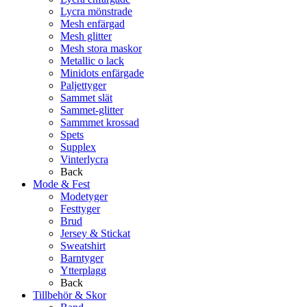
Lycra mönstrade
Mesh enfärgad
Mesh glitter
Mesh stora maskor
Metallic o lack
Minidots enfärgade
Paljettyger
Sammet slät
Sammet-glitter
Sammmet krossad
Spets
Supplex
Vinterlycra
Back
Mode & Fest
Modetyger
Festtyger
Brud
Jersey & Stickat
Sweatshirt
Barntyger
Ytterplagg
Back
Tillbehör & Skor