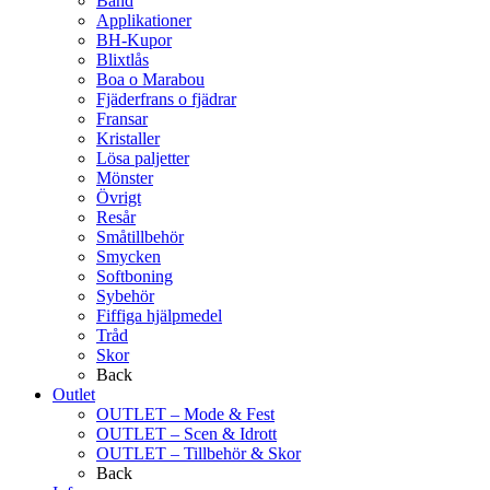
Band
Applikationer
BH-Kupor
Blixtlås
Boa o Marabou
Fjäderfrans o fjädrar
Fransar
Kristaller
Lösa paljetter
Mönster
Övrigt
Resår
Småtillbehör
Smycken
Softboning
Sybehör
Fiffiga hjälpmedel
Tråd
Skor
Back
Outlet
OUTLET – Mode & Fest
OUTLET – Scen & Idrott
OUTLET – Tillbehör & Skor
Back