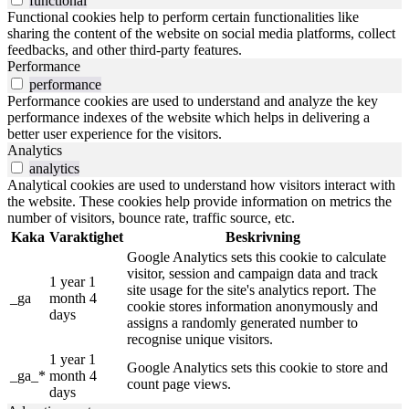
functional
Functional cookies help to perform certain functionalities like
sharing the content of the website on social media platforms, collect
feedbacks, and other third-party features.
Performance
performance
Performance cookies are used to understand and analyze the key
performance indexes of the website which helps in delivering a
better user experience for the visitors.
Analytics
analytics
Analytical cookies are used to understand how visitors interact with
the website. These cookies help provide information on metrics the
number of visitors, bounce rate, traffic source, etc.
Kaka
Varaktighet
Beskrivning
Google Analytics sets this cookie to calculate
visitor, session and campaign data and track
1 year 1
site usage for the site's analytics report. The
_ga
month 4
cookie stores information anonymously and
days
assigns a randomly generated number to
recognise unique visitors.
1 year 1
Google Analytics sets this cookie to store and
_ga_*
month 4
count page views.
days