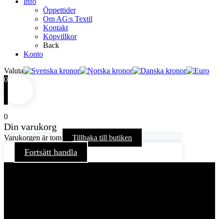
Info
Öppettider
Om AG:s Textil
Kontakt
Köpvillkor
Back
Konto
Valuta
0
0
Din varukorg
Varukorgen är tom
Tillbaka till butiken
Fortsätt handla
För att ge dig en bättre upplevelse och service använder vi
oss av cookies på denna sajt. Cookies kan komma att
användas för personlig och icke personlig annonsering. Läs