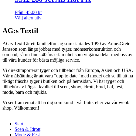
Från:
45.00
kr
Välj alternativ
AG:s Textil
AG:s Textil är ett familjeföretag som startades 1990 av Anne-Grete
Jansson som länge jobbat med tyger, mönsterkonstruktion och
sömnad, så nu finns 40 års erfarenhet som vi gärna delar med oss av
till våra kunder för bästa möjliga service.
Vi direktimporterar tyger och tillbehör från Europa, Asien och USA.
Vår målsättning är att vara ”upp to date” med modet och se till att ha
riktigt fräscha tyger i butiken och på hemsidan. Vi har tyger och
tillbehör av högsta kvalitet till scen, show, idrott, brud, bal, fest,
mode, barn och mjukis.
Vi ser fram emot att ha dig som kund i vår butik eller via vår webb
shop. Välkommen!
Start
Scen & Idrott
Mode & Fest