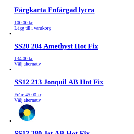
Färgkarta Enfärgad lycra
100.00
kr
Lägg till i varukorg
SS20 204 Amethyst Hot Fix
134.00
kr
Välj alternativ
SS12 213 Jonquil AB Hot Fix
Från:
45.00
kr
Välj alternativ
SS12 280 Jet AB Hot Fix