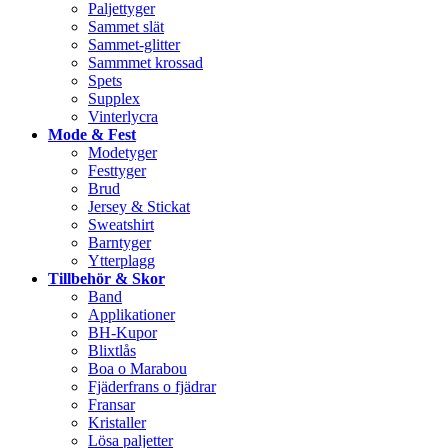
Paljettyger
Sammet slät
Sammet-glitter
Sammmet krossad
Spets
Supplex
Vinterlycra
Mode & Fest
Modetyger
Festtyger
Brud
Jersey & Stickat
Sweatshirt
Barntyger
Ytterplagg
Tillbehör & Skor
Band
Applikationer
BH-Kupor
Blixtlås
Boa o Marabou
Fjäderfrans o fjädrar
Fransar
Kristaller
Lösa paljetter