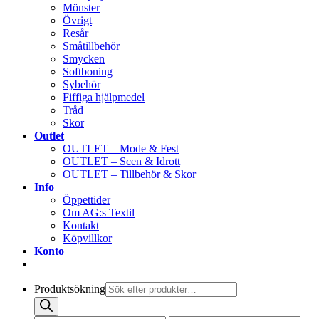
Mönster
Övrigt
Resår
Småtillbehör
Smycken
Softboning
Sybehör
Fiffiga hjälpmedel
Tråd
Skor
Outlet
OUTLET – Mode & Fest
OUTLET – Scen & Idrott
OUTLET – Tillbehör & Skor
Info
Öppettider
Om AG:s Textil
Kontakt
Köpvillkor
Konto
Produktsökning