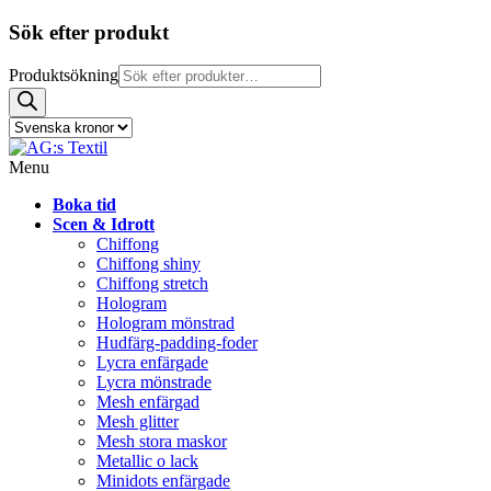
Sök efter produkt
Produktsökning
Menu
Boka tid
Scen & Idrott
Chiffong
Chiffong shiny
Chiffong stretch
Hologram
Hologram mönstrad
Hudfärg-padding-foder
Lycra enfärgade
Lycra mönstrade
Mesh enfärgad
Mesh glitter
Mesh stora maskor
Metallic o lack
Minidots enfärgade