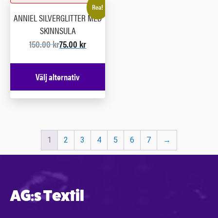
Rea!
ANNIEL SILVERGLITTER MED
SKINNSULA
150.00
kr
75.00
kr
Välj alternativ
1
2
3
4
5
6
7
→
AG:s Textil