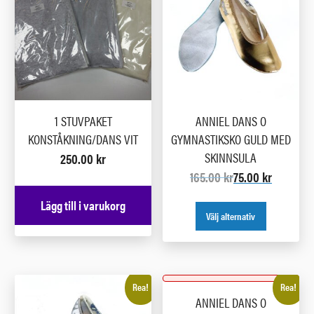
1 STUVPAKET
ANNIEL DANS O
KONSTÅKNING/DANS VIT
GYMNASTIKSKO GULD MED
SKINNSULA
250.00
kr
165.00
kr
75.00
kr
Lägg till i varukorg
Välj alternativ
Rea!
Rea!
ANNIEL DANS O