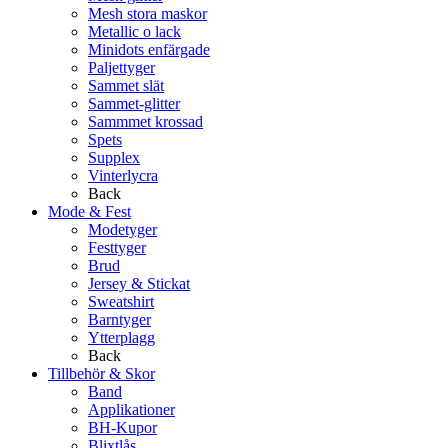
Mesh stora maskor
Metallic o lack
Minidots enfärgade
Paljettyger
Sammet slät
Sammet-glitter
Sammmet krossad
Spets
Supplex
Vinterlycra
Back
Mode & Fest
Modetyger
Festtyger
Brud
Jersey & Stickat
Sweatshirt
Barntyger
Ytterplagg
Back
Tillbehör & Skor
Band
Applikationer
BH-Kupor
Blixtlås