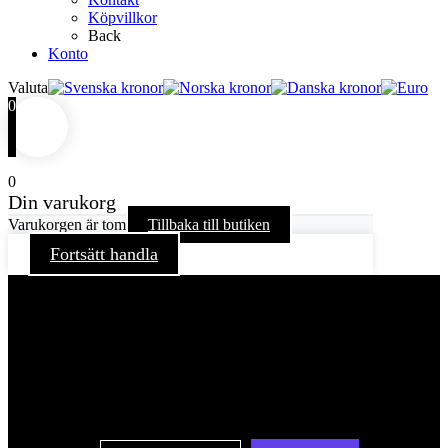
Köpvillkor
Back
Konto
Valuta
0
0
Din varukorg
Varukorgen är tom
Tillbaka till butiken
Fortsätt handla
För att ge dig en bättre upplevelse och service använder vi
oss av cookies på denna sajt. Cookies kan komma att
användas för personlig och icke personlig annonsering. Läs
vår integritetspolicy