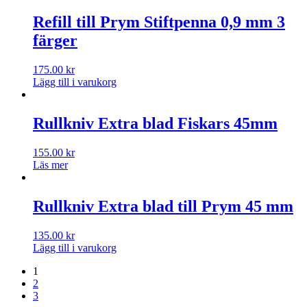
Refill till Prym Stiftpenna 0,9 mm 3
färger
175.00
kr
Lägg till i varukorg
Rullkniv Extra blad Fiskars 45mm
155.00
kr
Läs mer
Rullkniv Extra blad till Prym 45 mm
135.00
kr
Lägg till i varukorg
1
2
3