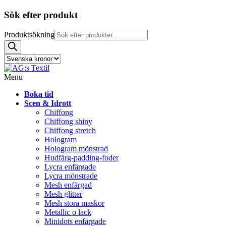
Sök efter produkt
Produktsökning
Menu
Boka tid
Scen & Idrott
Chiffong
Chiffong shiny
Chiffong stretch
Hologram
Hologram mönstrad
Hudfärg-padding-foder
Lycra enfärgade
Lycra mönstrade
Mesh enfärgad
Mesh glitter
Mesh stora maskor
Metallic o lack
Minidots enfärgade