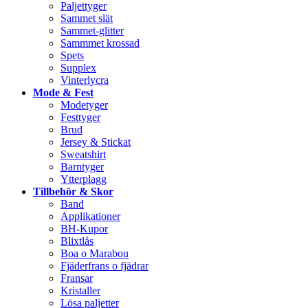
Paljettyger
Sammet slät
Sammet-glitter
Sammmet krossad
Spets
Supplex
Vinterlycra
Mode & Fest
Modetyger
Festtyger
Brud
Jersey & Stickat
Sweatshirt
Barntyger
Ytterplagg
Tillbehör & Skor
Band
Applikationer
BH-Kupor
Blixtlås
Boa o Marabou
Fjäderfrans o fjädrar
Fransar
Kristaller
Lösa paljetter