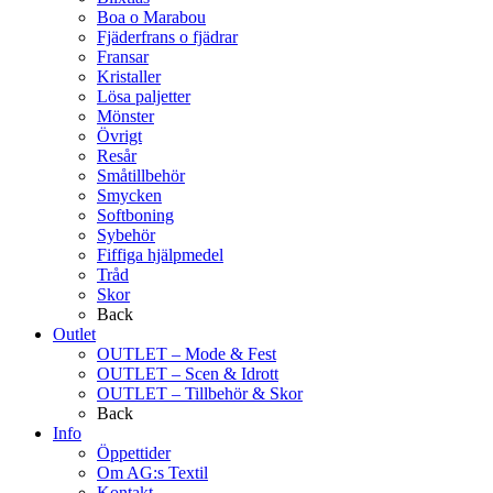
Boa o Marabou
Fjäderfrans o fjädrar
Fransar
Kristaller
Lösa paljetter
Mönster
Övrigt
Resår
Småtillbehör
Smycken
Softboning
Sybehör
Fiffiga hjälpmedel
Tråd
Skor
Back
Outlet
OUTLET – Mode & Fest
OUTLET – Scen & Idrott
OUTLET – Tillbehör & Skor
Back
Info
Öppettider
Om AG:s Textil
Kontakt