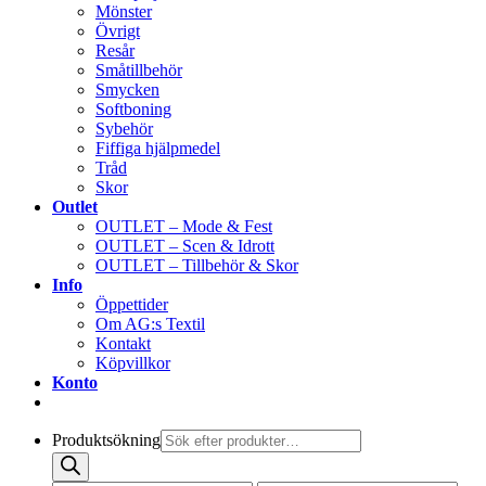
Mönster
Övrigt
Resår
Småtillbehör
Smycken
Softboning
Sybehör
Fiffiga hjälpmedel
Tråd
Skor
Outlet
OUTLET – Mode & Fest
OUTLET – Scen & Idrott
OUTLET – Tillbehör & Skor
Info
Öppettider
Om AG:s Textil
Kontakt
Köpvillkor
Konto
Produktsökning