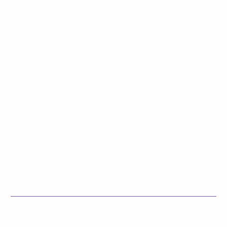
mönsterkonstruktion och sömnad, så nu finns 40 års
erfarenhet som vi gärna delar med oss av till våra kunder
för bästa möjliga service.
Vi direktimporterar tyger och tillbehör från Europa, Asien
och USA. Vår målsättning är att vara ”upp to date” med
modet och se till att ha riktigt fräscha tyger i butiken och
på hemsidan. Vi har tyger och tillbehör av högsta kvalitet
till scen, show, idrott, brud, bal, fest, mode, barn och
mjukis.
Vi ser fram emot att ha dig som kund i vår butik eller via
vår webb shop. Välkommen!
START
SCEN & IDROTT
MODE & FEST
TILLBEHÖR &
SKOR
OM AG:S TEXTIL
KÖPVILLKOR
KONTAKT