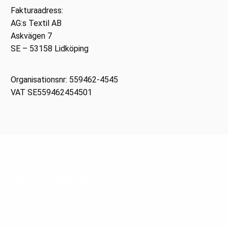
Fakturaadress:
AG:s Textil AB
Askvägen 7
SE – 53158 Lidköping
Organisationsnr: 559462-4545
VAT SE559462454501
AG:s Textil
AG:s Textil är ett familjeföretag som startades 1990 av
Anne-Grete Jansson som länge jobbat med tyger,