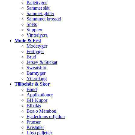
Paljettyger
Sammet slät
Sammet-glitter
Sammmet krossad
Spets
Supplex
Vinterlycra
Mode & Fest
Modetyger
Festtyger
Brud
Jersey & Stickat
Sweatshirt
Barntyger
Ytterplagg
Tillbehör & Skor
Band
Applikationer
BH-Kupor
Blixtlås
Boa o Marabou
Fjäderfrans o fjädrar
Fransar
Kristaller
Lösa paljetter