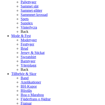
Paljettyger
Sammet slät
Sammet-glitter
Sammmet krossad
Spets
Supplex
Vinterlycra
Back
Mode & Fest
Modetyger
Festtyger
Brud
Jersey & Stickat
Sweatshirt
Barntyger
Ytterplagg
Back
Tillbehör & Skor
Band
Applikationer
BH-Kupor
Blixtlås
Boa o Marabou
Fjäderfrans o fjädrar
Fransar