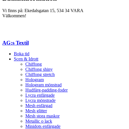
Vi finns på: Ekedalsgatan 15, 534 34 VARA
Välkommen!
AG:s Textil
Boka tid
Scen & Idrott
Chiffong
Chiffong shiny
Chiffong stretch
Hologram
Hologram mönstrad
Hudfärg-padding-foder
Lycra enfärgade
Lycra mönstrade
Mesh enfärgad
Mesh glitter
Mesh stora maskor
Metallic o lack
Minidots enfärgade