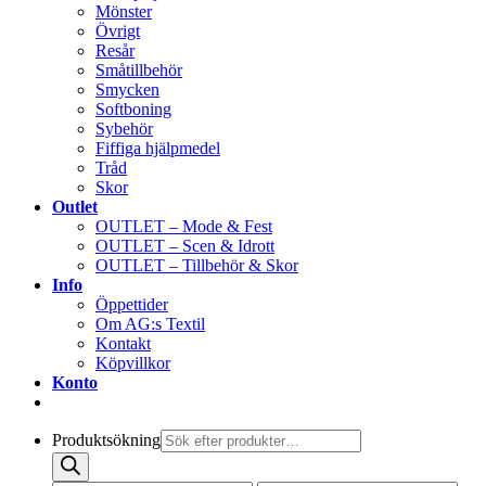
Mönster
Övrigt
Resår
Småtillbehör
Smycken
Softboning
Sybehör
Fiffiga hjälpmedel
Tråd
Skor
Outlet
OUTLET – Mode & Fest
OUTLET – Scen & Idrott
OUTLET – Tillbehör & Skor
Info
Öppettider
Om AG:s Textil
Kontakt
Köpvillkor
Konto
Produktsökning