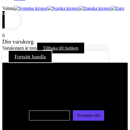
Valuta
0
0
Din varukorg
Varukorgen är tom
Tillbaka till butiken
Fortsätt handla
För att ge dig en bättre upplevelse och service använder vi
oss av cookies på denna sajt. Cookies kan komma att
användas för personlig och icke personlig annonsering. Läs
vår integritetspolicy
Cookie-inställningar
Acceptera alla