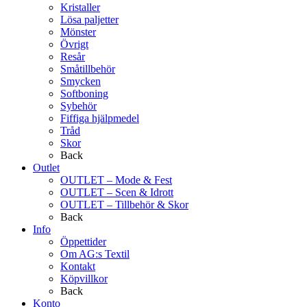
Kristaller
Lösa paljetter
Mönster
Övrigt
Resår
Småtillbehör
Smycken
Softboning
Sybehör
Fiffiga hjälpmedel
Tråd
Skor
Back
Outlet
OUTLET – Mode & Fest
OUTLET – Scen & Idrott
OUTLET – Tillbehör & Skor
Back
Info
Öppettider
Om AG:s Textil
Kontakt
Köpvillkor
Back
Konto