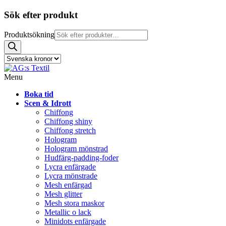
Sök efter produkt
Produktsökning
Menu
Boka tid
Scen & Idrott
Chiffong
Chiffong shiny
Chiffong stretch
Hologram
Hologram mönstrad
Hudfärg-padding-foder
Lycra enfärgade
Lycra mönstrade
Mesh enfärgad
Mesh glitter
Mesh stora maskor
Metallic o lack
Minidots enfärgade