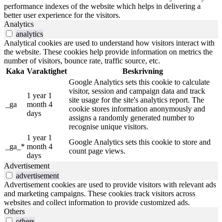
performance indexes of the website which helps in delivering a
better user experience for the visitors.
Analytics
analytics
Analytical cookies are used to understand how visitors interact with
the website. These cookies help provide information on metrics the
number of visitors, bounce rate, traffic source, etc.
Kaka
Varaktighet
Beskrivning
Google Analytics sets this cookie to calculate
visitor, session and campaign data and track
1 year 1
site usage for the site's analytics report. The
_ga
month 4
cookie stores information anonymously and
days
assigns a randomly generated number to
recognise unique visitors.
1 year 1
Google Analytics sets this cookie to store and
_ga_*
month 4
count page views.
days
Advertisement
advertisement
Advertisement cookies are used to provide visitors with relevant ads
and marketing campaigns. These cookies track visitors across
websites and collect information to provide customized ads.
Others
others