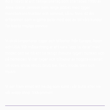
AG:s Textil är ett familjeföretag som startades 1990 av
Anne-Grete Jansson som länge jobbat med tyger,
mönsterkonstruktion och sömnad, så nu finns 40 års
erfarenhet som vi gärna delar med oss av till våra kunder
för bästa möjliga service.
Vi direktimporterar tyger och tillbehör från Europa, Asien
och USA. Vår målsättning är att vara ”upp to date” med
modet och se till att ha riktigt fräscha tyger i butiken och
på hemsidan. Vi har tyger och tillbehör av högsta kvalitet
till scen, show, idrott, brud, bal, fest, mode, barn och
mjukis.
Vi ser fram emot att ha dig som kund i vår butik eller via
vår webb shop. Välkommen!