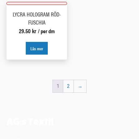
LYCRA HOLOGRAM RÖD-
FUSCHIA
29.50
kr
/ per dm
Läs mer
1
2
→
AG:s Textil