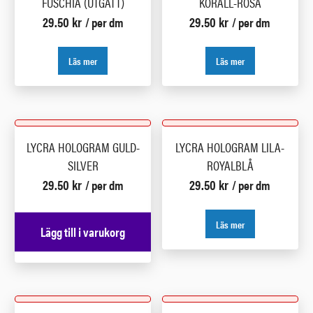
FUSCHIA (UTGÅTT)
KORALL-ROSA
29.50
kr
29.50
kr
/ per dm
/ per dm
Läs mer
Läs mer
LYCRA HOLOGRAM GULD-
LYCRA HOLOGRAM LILA-
SILVER
ROYALBLÅ
29.50
kr
29.50
kr
/ per dm
/ per dm
Läs mer
Lägg till i varukorg