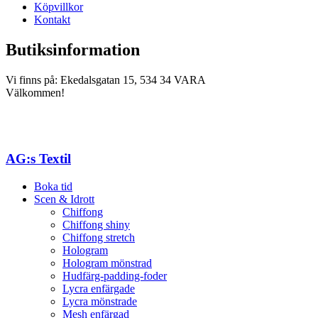
Köpvillkor
Kontakt
Butiksinformation
Vi finns på: Ekedalsgatan 15, 534 34 VARA
Välkommen!
AG:s Textil
Boka tid
Scen & Idrott
Chiffong
Chiffong shiny
Chiffong stretch
Hologram
Hologram mönstrad
Hudfärg-padding-foder
Lycra enfärgade
Lycra mönstrade
Mesh enfärgad