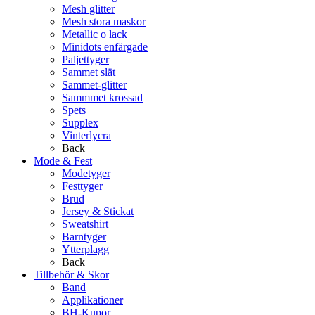
Mesh glitter
Mesh stora maskor
Metallic o lack
Minidots enfärgade
Paljettyger
Sammet slät
Sammet-glitter
Sammmet krossad
Spets
Supplex
Vinterlycra
Back
Mode & Fest
Modetyger
Festtyger
Brud
Jersey & Stickat
Sweatshirt
Barntyger
Ytterplagg
Back
Tillbehör & Skor
Band
Applikationer
BH-Kupor