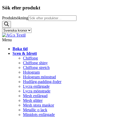
Sök efter produkt
Produktsökning
Menu
Boka tid
Scen & Idrott
Chiffong
Chiffong shiny
Chiffong stretch
Hologram
Hologram mönstrad
Hudfärg-padding-foder
Lycra enfärgade
Lycra mönstrade
Mesh enfärgad
Mesh glitter
Mesh stora maskor
Metallic o lack
Minidots enfärgade