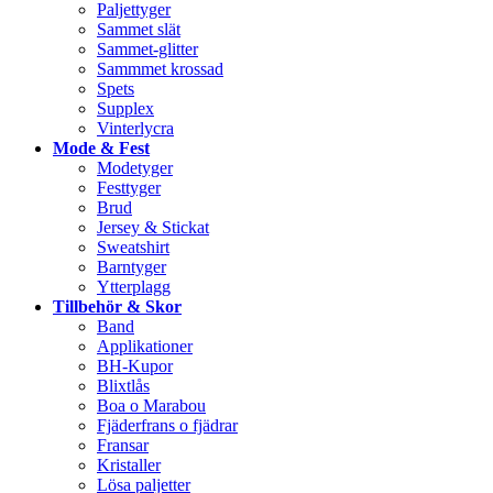
Paljettyger
Sammet slät
Sammet-glitter
Sammmet krossad
Spets
Supplex
Vinterlycra
Mode & Fest
Modetyger
Festtyger
Brud
Jersey & Stickat
Sweatshirt
Barntyger
Ytterplagg
Tillbehör & Skor
Band
Applikationer
BH-Kupor
Blixtlås
Boa o Marabou
Fjäderfrans o fjädrar
Fransar
Kristaller
Lösa paljetter