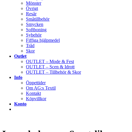
Mönster
Övrigt
Resår
Småtillbehör
Smycken
Softboning
Sybehör
Fiffiga hjälpmedel
Tråd
Skor
Outlet
OUTLET – Mode & Fest
OUTLET – Scen & Idrott
OUTLET – Tillbehör & Skor
Info
Öppettider
Om AG:s Textil
Kontakt
Köpvillkor
Konto