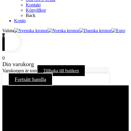
Kontakt
Köpvillkor
Back
Konto
Valuta
0
0
Din varukorg
Varukorgen är tom
Tillbaka till butiken
Fortsätt handla
För att ge dig en bättre upplevelse och service använder vi
oss av cookies på denna sajt. Cookies kan komma att
användas för personlig och icke personlig annonsering. Läs
vår integritetspolicy