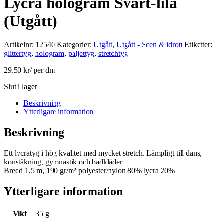
Lycra hologram Svart-lila
(Utgått)
Artikelnr:
12540
Kategorier:
Utgått
,
Utgått - Scen & idrott
Etiketter:
glittertyg
,
hologram
,
paljettyg
,
stretchtyg
29.50
kr
/ per dm
Slut i lager
Beskrivning
Ytterligare information
Beskrivning
Ett lycratyg i hög kvalitet med mycket stretch. Lämpligt till dans,
konståkning, gymnastik och badkläder .
Bredd 1,5 m, 190 gr/m² polyester/nylon 80% lycra 20%
Ytterligare information
Vikt
35 g