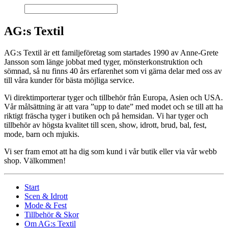
AG:s Textil
AG:s Textil är ett familjeföretag som startades 1990 av Anne-Grete
Jansson som länge jobbat med tyger, mönsterkonstruktion och
sömnad, så nu finns 40 års erfarenhet som vi gärna delar med oss av
till våra kunder för bästa möjliga service.
Vi direktimporterar tyger och tillbehör från Europa, Asien och USA.
Vår målsättning är att vara ”upp to date” med modet och se till att ha
riktigt fräscha tyger i butiken och på hemsidan. Vi har tyger och
tillbehör av högsta kvalitet till scen, show, idrott, brud, bal, fest,
mode, barn och mjukis.
Vi ser fram emot att ha dig som kund i vår butik eller via vår webb
shop. Välkommen!
Start
Scen & Idrott
Mode & Fest
Tillbehör & Skor
Om AG:s Textil