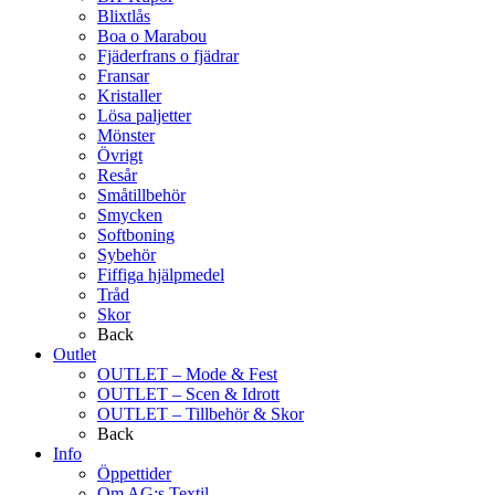
Blixtlås
Boa o Marabou
Fjäderfrans o fjädrar
Fransar
Kristaller
Lösa paljetter
Mönster
Övrigt
Resår
Småtillbehör
Smycken
Softboning
Sybehör
Fiffiga hjälpmedel
Tråd
Skor
Back
Outlet
OUTLET – Mode & Fest
OUTLET – Scen & Idrott
OUTLET – Tillbehör & Skor
Back
Info
Öppettider
Om AG:s Textil