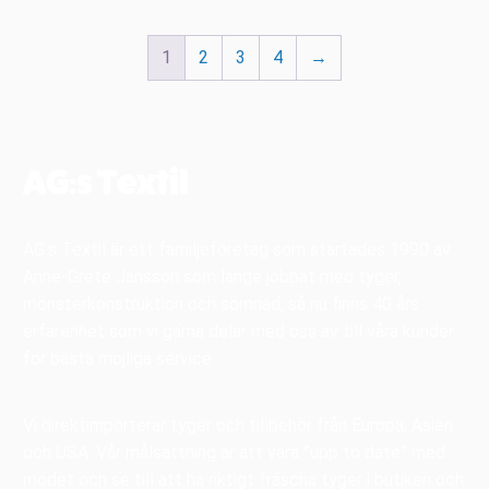
1
2
3
4
→
AG:s Textil
AG:s Textil är ett familjeföretag som startades 1990 av
Anne-Grete Jansson som länge jobbat med tyger,
mönsterkonstruktion och sömnad, så nu finns 40 års
erfarenhet som vi gärna delar med oss av till våra kunder
för bästa möjliga service.
Vi direktimporterar tyger och tillbehör från Europa, Asien
och USA. Vår målsättning är att vara ”upp to date” med
modet och se till att ha riktigt fräscha tyger i butiken och