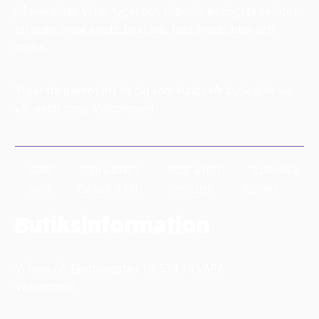
på hemsidan. Vi har tyger och tillbehör av högsta kvalitet
till scen, show, idrott, brud, bal, fest, mode, barn och
mjukis.
Vi ser fram emot att ha dig som kund i vår butik eller via
vår webb shop. Välkommen!
START
SCEN & IDROTT
MODE & FEST
TILLBEHÖR &
SKOR
OM AG:S TEXTIL
KÖPVILLKOR
KONTAKT
Butiksinformation
Vi finns på: Ekedalsgatan 15, 534 34 VARA
Välkommen!