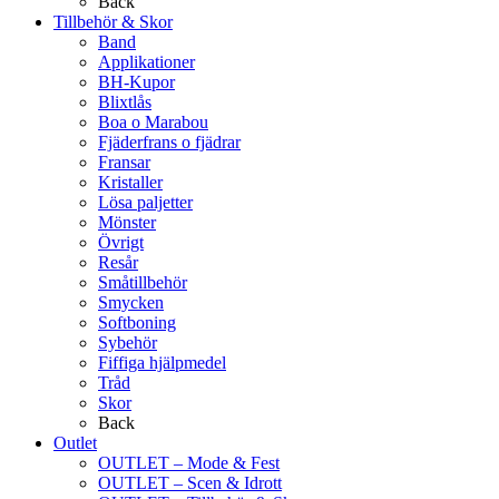
Back
Tillbehör & Skor
Band
Applikationer
BH-Kupor
Blixtlås
Boa o Marabou
Fjäderfrans o fjädrar
Fransar
Kristaller
Lösa paljetter
Mönster
Övrigt
Resår
Småtillbehör
Smycken
Softboning
Sybehör
Fiffiga hjälpmedel
Tråd
Skor
Back
Outlet
OUTLET – Mode & Fest
OUTLET – Scen & Idrott