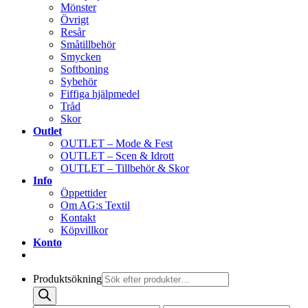
Mönster
Övrigt
Resår
Småtillbehör
Smycken
Softboning
Sybehör
Fiffiga hjälpmedel
Tråd
Skor
Outlet
OUTLET – Mode & Fest
OUTLET – Scen & Idrott
OUTLET – Tillbehör & Skor
Info
Öppettider
Om AG:s Textil
Kontakt
Köpvillkor
Konto
Produktsökning