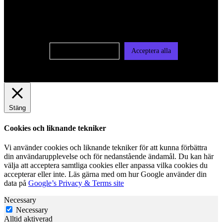
oss av cookies på denna sajt. Cookies kan komma att
användas för personlig och icke personlig annonsering. Läs
vår integritetspolicy
Cookie-inställningar
Acceptera alla
Stäng
Cookies och liknande tekniker
Vi använder cookies och liknande tekniker för att kunna förbättra
din användarupplevelse och för nedanstående ändamål. Du kan här
välja att acceptera samtliga cookies eller anpassa vilka cookies du
accepterar eller inte. Läs gärna med om hur Google använder din
data på
Google’s Privacy & Terms site
Necessary
Necessary
Alltid aktiverad