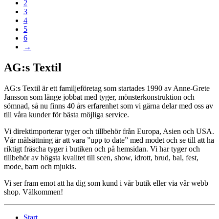
2
3
4
5
6
→
AG:s Textil
AG:s Textil är ett familjeföretag som startades 1990 av Anne-Grete
Jansson som länge jobbat med tyger, mönsterkonstruktion och
sömnad, så nu finns 40 års erfarenhet som vi gärna delar med oss av
till våra kunder för bästa möjliga service.
Vi direktimporterar tyger och tillbehör från Europa, Asien och USA.
Vår målsättning är att vara ”upp to date” med modet och se till att ha
riktigt fräscha tyger i butiken och på hemsidan. Vi har tyger och
tillbehör av högsta kvalitet till scen, show, idrott, brud, bal, fest,
mode, barn och mjukis.
Vi ser fram emot att ha dig som kund i vår butik eller via vår webb
shop. Välkommen!
Start