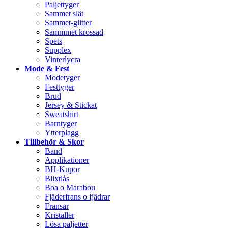
Paljettyger
Sammet slät
Sammet-glitter
Sammmet krossad
Spets
Supplex
Vinterlycra
Mode & Fest
Modetyger
Festtyger
Brud
Jersey & Stickat
Sweatshirt
Barntyger
Ytterplagg
Tillbehör & Skor
Band
Applikationer
BH-Kupor
Blixtlås
Boa o Marabou
Fjäderfrans o fjädrar
Fransar
Kristaller
Lösa paljetter