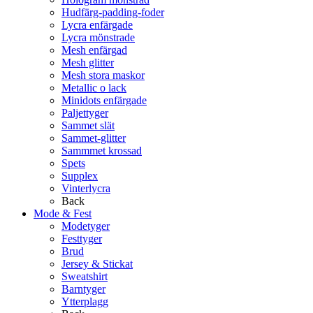
Hudfärg-padding-foder
Lycra enfärgade
Lycra mönstrade
Mesh enfärgad
Mesh glitter
Mesh stora maskor
Metallic o lack
Minidots enfärgade
Paljettyger
Sammet slät
Sammet-glitter
Sammmet krossad
Spets
Supplex
Vinterlycra
Back
Mode & Fest
Modetyger
Festtyger
Brud
Jersey & Stickat
Sweatshirt
Barntyger
Ytterplagg