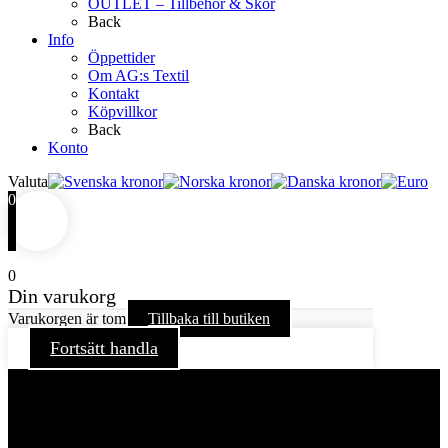
OUTLET – Tillbehör & Skor
Back
Info
Öppettider
Om AG:s Textil
Kontakt
Köpvillkor
Back
Konto
Valuta
0
0
Din varukorg
Varukorgen är tom
Tillbaka till butiken
Fortsätt handla
För att ge dig en bättre upplevelse och service använder vi