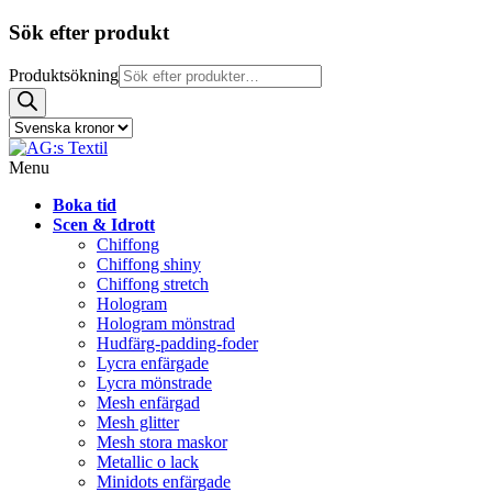
Sök efter produkt
Produktsökning
Menu
Boka tid
Scen & Idrott
Chiffong
Chiffong shiny
Chiffong stretch
Hologram
Hologram mönstrad
Hudfärg-padding-foder
Lycra enfärgade
Lycra mönstrade
Mesh enfärgad
Mesh glitter
Mesh stora maskor
Metallic o lack
Minidots enfärgade