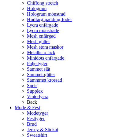
Chiffong stretch
Hologram
Hologram mönstrad
Hudfärg-padding-foder
Lycra enfärgade
Lycra mönstrade
Mesh enfärgad
Mesh glitter
Mesh stora maskor
Metallic o lack
Minidots enfärgade
Paljettyger
Sammet slät
Sammet-glitter
Sammmet krossad
Spets
Supplex
Vinterlycra
Back
Mode & Fest
Modetyger
Festtyger
Brud
Jersey & Stickat
Sweatshirt