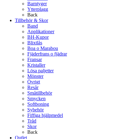
Barntyger
Ytterplagg
Back
Tillbehör & Skor
Band
Applikationer
BH-Kupor
Blixtlås
Boa o Marabou
Fjäderfrans o fjädrar
Fransar
Kristaller
Lösa paljetter
Mönster
Övrigt
Resår
Småtillbehör
Smycken
Softboning
Sybehör
Fiffiga hjälpmedel
Tråd
Skor
Back
Outlet