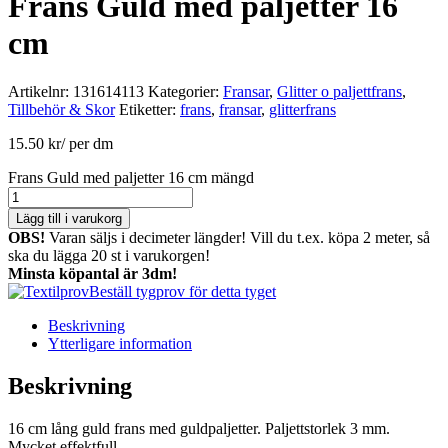
Frans Guld med paljetter 16
cm
Artikelnr:
131614113
Kategorier:
Fransar
,
Glitter o paljettfrans
,
Tillbehör & Skor
Etiketter:
frans
,
fransar
,
glitterfrans
15.50
kr
/ per dm
Frans Guld med paljetter 16 cm mängd
Lägg till i varukorg
OBS!
Varan säljs i decimeter längder! Vill du t.ex. köpa 2 meter, så
ska du lägga 20 st i varukorgen!
Minsta köpantal är 3dm!
Beställ tygprov för detta tyget
Beskrivning
Ytterligare information
Beskrivning
16 cm lång guld frans med guldpaljetter. Paljettstorlek 3 mm.
Mycket effektfull.