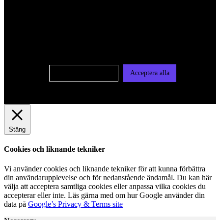
För att ge dig en bättre upplevelse och service använder vi
oss av cookies på denna sajt. Cookies kan komma att
användas för personlig och icke personlig annonsering. Läs
vår integritetspolicy
Cookie-inställningar
Acceptera alla
Stäng
Cookies och liknande tekniker
Vi använder cookies och liknande tekniker för att kunna förbättra
din användarupplevelse och för nedanstående ändamål. Du kan här
välja att acceptera samtliga cookies eller anpassa vilka cookies du
accepterar eller inte. Läs gärna med om hur Google använder din
data på
Google’s Privacy & Terms site