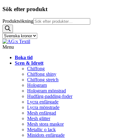
Sök efter produkt
Produktsökning
Menu
Boka tid
Scen & Idrott
Chiffong
Chiffong shiny
Chiffong stretch
Hologram
Hologram mönstrad
Hudfärg-padding-foder
Lycra enfärgade
Lycra mönstrade
Mesh enfärgad
Mesh glitter
Mesh stora maskor
Metallic o lack
Minidots enfärgade