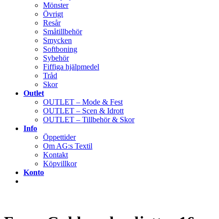
Mönster
Övrigt
Resår
Småtillbehör
Smycken
Softboning
Sybehör
Fiffiga hjälpmedel
Tråd
Skor
Outlet
OUTLET – Mode & Fest
OUTLET – Scen & Idrott
OUTLET – Tillbehör & Skor
Info
Öppettider
Om AG:s Textil
Kontakt
Köpvillkor
Konto