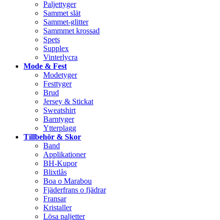
Paljettyger
Sammet slät
Sammet-glitter
Sammmet krossad
Spets
Supplex
Vinterlycra
Mode & Fest
Modetyger
Festtyger
Brud
Jersey & Stickat
Sweatshirt
Barntyger
Ytterplagg
Tillbehör & Skor
Band
Applikationer
BH-Kupor
Blixtlås
Boa o Marabou
Fjäderfrans o fjädrar
Fransar
Kristaller
Lösa paljetter