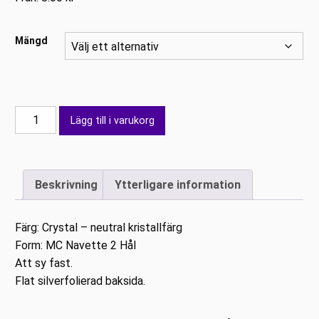
Mängd
Preciosa
Lägg till i varukorg
Navette
12x6
mm
Beskrivning
Ytterligare information
mängd
Färg: Crystal – neutral kristallfärg
Form: MC Navette 2 Hål
Att sy fast.
Flat silverfolierad baksida.