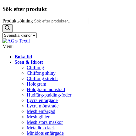
Sök efter produkt
Produktsökning
Menu
Boka tid
Scen & Idrott
Chiffong
Chiffong shiny
Chiffong stretch
Hologram
Hologram mönstrad
Hudfärg-padding-foder
Lycra enfärgade
Lycra mönstrade
Mesh enfärgad
Mesh glitter
Mesh stora maskor
Metallic o lack
Minidots enfärgade