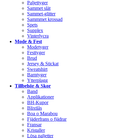
Paljettyger
Sammet slät
Sammet-glitter
Sammmet krossad
Spets
Supplex
Vinterlycra
Mode & Fest
Modetyger
Festtyger
Brud
Jersey & Stickat
Sweatshirt
Barntyger
Ytterplagg
Tillbehör & Skor
Band
Applikationer
BH-Kupor
Blixtlås
Boa o Marabou
Fjäderfrans o fjädrar
Fransar
Kristaller
Lösa paljetter