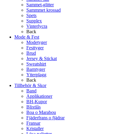
Sammet-glitter
Sammmet krossad
Spets
Supplex
Vinterlycra
Back
Mode & Fest
Modetyger
Festtyger
Brud
Jersey & Stickat
Sweatshirt
Barntyger
Ytterplagg
Back
Tillbehör & Skor
Band
Applikationer
BH-Kupor
Blixtlås
Boa o Marabou
Fjäderfrans o fjädrar
Fransar
Kristaller
Lösa paljetter