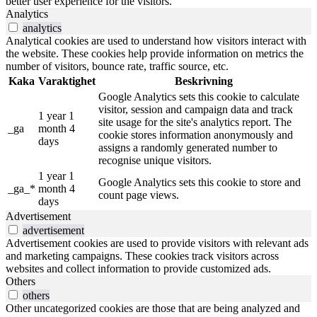
better user experience for the visitors.
Analytics
analytics
Analytical cookies are used to understand how visitors interact with
the website. These cookies help provide information on metrics the
number of visitors, bounce rate, traffic source, etc.
Kaka
Varaktighet
Beskrivning
Google Analytics sets this cookie to calculate
visitor, session and campaign data and track
1 year 1
site usage for the site's analytics report. The
_ga
month 4
cookie stores information anonymously and
days
assigns a randomly generated number to
recognise unique visitors.
1 year 1
Google Analytics sets this cookie to store and
_ga_*
month 4
count page views.
days
Advertisement
advertisement
Advertisement cookies are used to provide visitors with relevant ads
and marketing campaigns. These cookies track visitors across
websites and collect information to provide customized ads.
Others
others
Other uncategorized cookies are those that are being analyzed and