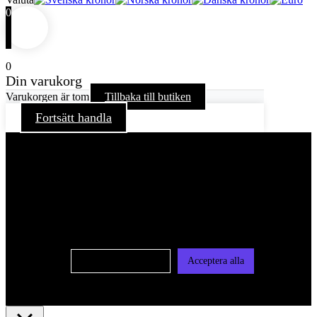
0
0
Din varukorg
Varukorgen är tom
Tillbaka till butiken
Fortsätt handla
För att ge dig en bättre upplevelse och service använder vi
oss av cookies på denna sajt. Cookies kan komma att
användas för personlig och icke personlig annonsering. Läs
vår integritetspolicy
Cookie-inställningar
Acceptera alla