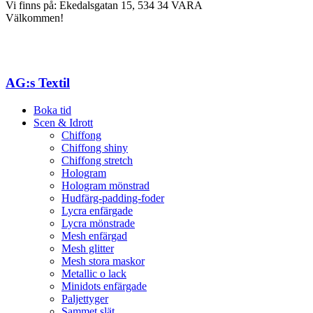
Vi finns på: Ekedalsgatan 15, 534 34 VARA
Välkommen!
AG:s Textil
Boka tid
Scen & Idrott
Chiffong
Chiffong shiny
Chiffong stretch
Hologram
Hologram mönstrad
Hudfärg-padding-foder
Lycra enfärgade
Lycra mönstrade
Mesh enfärgad
Mesh glitter
Mesh stora maskor
Metallic o lack
Minidots enfärgade
Paljettyger
Sammet slät