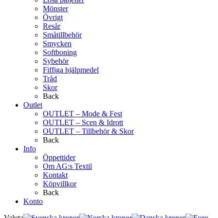
Mönster
Övrigt
Resår
Småtillbehör
Smycken
Softboning
Sybehör
Fiffiga hjälpmedel
Tråd
Skor
Back
Outlet
OUTLET – Mode & Fest
OUTLET – Scen & Idrott
OUTLET – Tillbehör & Skor
Back
Info
Öppettider
Om AG:s Textil
Kontakt
Köpvillkor
Back
Konto
Valuta