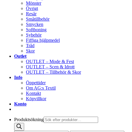
Mönster
Övrigt
Resår
Småtillbehör
Smycken
Softboning
Sybehör
Fiffiga hjälpmedel
Tråd
Skor
Outlet
OUTLET – Mode & Fest
OUTLET – Scen & Idrott
OUTLET – Tillbehör & Skor
Info
Öppettider
Om AG:s Textil
Kontakt
Köpvillkor
Konto
Produktsökning