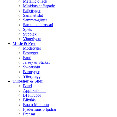
Metallic o lack
Minidots enfärgade
Paljettyger
Sammet slät
Sammet-glitter
Sammmet krossad
Spets
Supplex
Vinterlycra
Mode & Fest
Modetyger
Festtyger
Brud
Jersey & Stickat
Sweatshirt
Barntyger
Ytterplagg
Tillbehör & Skor
Band
Applikationer
BH-Kupor
Blixtlås
Boa o Marabou
Fjäderfrans o fjädrar
Fransar