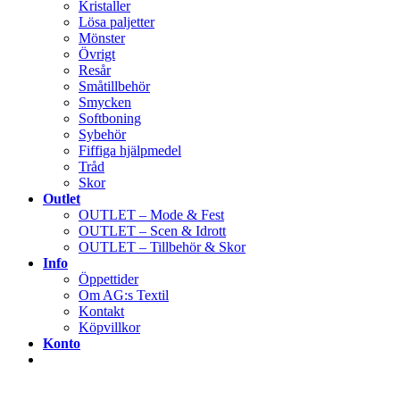
Kristaller
Lösa paljetter
Mönster
Övrigt
Resår
Småtillbehör
Smycken
Softboning
Sybehör
Fiffiga hjälpmedel
Tråd
Skor
Outlet
OUTLET – Mode & Fest
OUTLET – Scen & Idrott
OUTLET – Tillbehör & Skor
Info
Öppettider
Om AG:s Textil
Kontakt
Köpvillkor
Konto