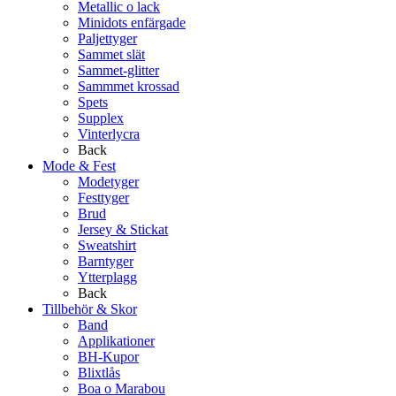
Metallic o lack
Minidots enfärgade
Paljettyger
Sammet slät
Sammet-glitter
Sammmet krossad
Spets
Supplex
Vinterlycra
Back
Mode & Fest
Modetyger
Festtyger
Brud
Jersey & Stickat
Sweatshirt
Barntyger
Ytterplagg
Back
Tillbehör & Skor
Band
Applikationer
BH-Kupor
Blixtlås
Boa o Marabou