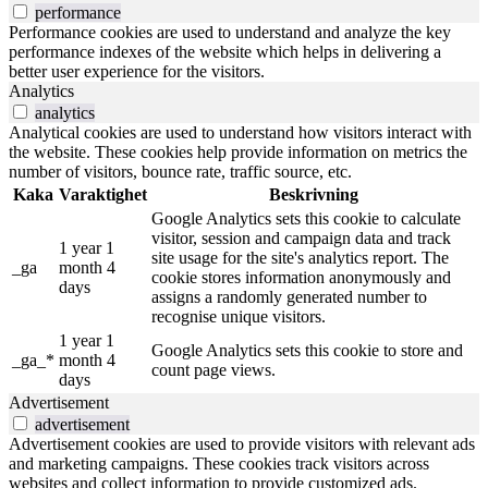
performance
Performance cookies are used to understand and analyze the key
performance indexes of the website which helps in delivering a
better user experience for the visitors.
Analytics
analytics
Analytical cookies are used to understand how visitors interact with
the website. These cookies help provide information on metrics the
number of visitors, bounce rate, traffic source, etc.
Kaka
Varaktighet
Beskrivning
Google Analytics sets this cookie to calculate
visitor, session and campaign data and track
1 year 1
site usage for the site's analytics report. The
_ga
month 4
cookie stores information anonymously and
days
assigns a randomly generated number to
recognise unique visitors.
1 year 1
Google Analytics sets this cookie to store and
_ga_*
month 4
count page views.
days
Advertisement
advertisement
Advertisement cookies are used to provide visitors with relevant ads
and marketing campaigns. These cookies track visitors across
websites and collect information to provide customized ads.