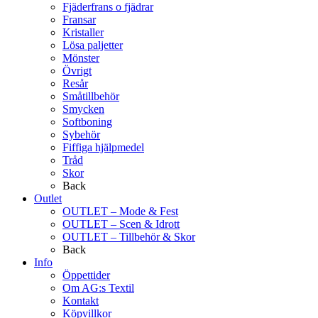
Fjäderfrans o fjädrar
Fransar
Kristaller
Lösa paljetter
Mönster
Övrigt
Resår
Småtillbehör
Smycken
Softboning
Sybehör
Fiffiga hjälpmedel
Tråd
Skor
Back
Outlet
OUTLET – Mode & Fest
OUTLET – Scen & Idrott
OUTLET – Tillbehör & Skor
Back
Info
Öppettider
Om AG:s Textil
Kontakt
Köpvillkor