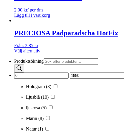
2.00
kr
/ per dm
Lägg till i varukorg
PRECIOSA Padparadscha HotFix
Från:
2.85
kr
Välj alternativ
Produktsökning
Hologram
(3)
Ljusblå
(10)
ljusrosa
(5)
Marin
(8)
Natur
(1)