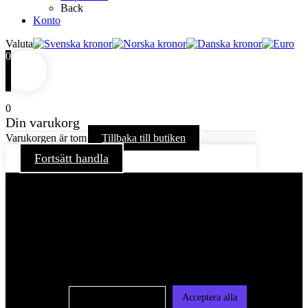
Back
Konto
Valuta
0
0
Din varukorg
Varukorgen är tom
Tillbaka till butiken
Fortsätt handla
För att ge dig en bättre upplevelse och service använder vi
oss av cookies på denna sajt. Cookies kan komma att
användas för personlig och icke personlig annonsering. Läs
vår integritetspolicy
Cookie-inställningar
Acceptera alla