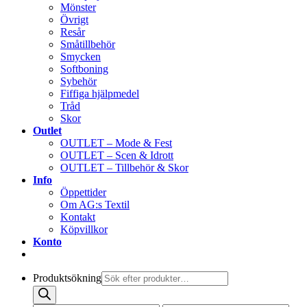
Mönster
Övrigt
Resår
Småtillbehör
Smycken
Softboning
Sybehör
Fiffiga hjälpmedel
Tråd
Skor
Outlet
OUTLET – Mode & Fest
OUTLET – Scen & Idrott
OUTLET – Tillbehör & Skor
Info
Öppettider
Om AG:s Textil
Kontakt
Köpvillkor
Konto
Produktsökning