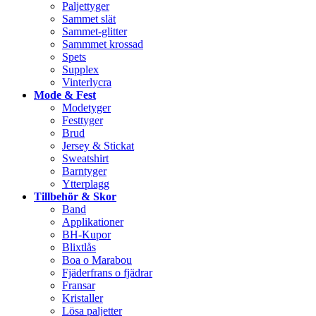
Paljettyger
Sammet slät
Sammet-glitter
Sammmet krossad
Spets
Supplex
Vinterlycra
Mode & Fest
Modetyger
Festtyger
Brud
Jersey & Stickat
Sweatshirt
Barntyger
Ytterplagg
Tillbehör & Skor
Band
Applikationer
BH-Kupor
Blixtlås
Boa o Marabou
Fjäderfrans o fjädrar
Fransar
Kristaller
Lösa paljetter