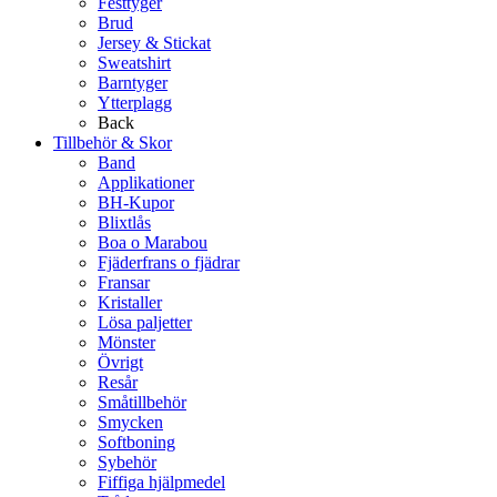
Festtyger
Brud
Jersey & Stickat
Sweatshirt
Barntyger
Ytterplagg
Back
Tillbehör & Skor
Band
Applikationer
BH-Kupor
Blixtlås
Boa o Marabou
Fjäderfrans o fjädrar
Fransar
Kristaller
Lösa paljetter
Mönster
Övrigt
Resår
Småtillbehör
Smycken
Softboning
Sybehör
Fiffiga hjälpmedel