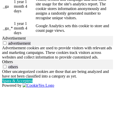
1 year 1
site usage for the site's analytics report. The
_ga
month 4
cookie stores information anonymously and
days
assigns a randomly generated number to
recognise unique visitors.
1 year 1
Google Analytics sets this cookie to store and
_ga_*
month 4
count page views.
days
Advertisement
advertisement
Advertisement cookies are used to provide visitors with relevant ads
and marketing campaigns. These cookies track visitors across
websites and collect information to provide customized ads.
Others
others
Other uncategorized cookies are those that are being analyzed and
have not been classified into a category as yet.
Spara & Acceptera
Powered by