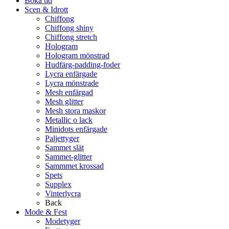
Boka tid
Scen & Idrott
Chiffong
Chiffong shiny
Chiffong stretch
Hologram
Hologram mönstrad
Hudfärg-padding-foder
Lycra enfärgade
Lycra mönstrade
Mesh enfärgad
Mesh glitter
Mesh stora maskor
Metallic o lack
Minidots enfärgade
Paljettyger
Sammet slät
Sammet-glitter
Sammmet krossad
Spets
Supplex
Vinterlycra
Back
Mode & Fest
Modetyger