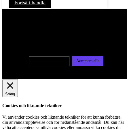
Fortsätt handla
För att ge dig en bättre upplevelse och service använder vi
oss av cookies på denna sajt. Cookies kan komma att
användas för personlig och icke personlig annonsering. Läs
vår integritetspolicy
Cookie-inställningar
Acceptera alla
Stäng
Cookies och liknande tekniker
Vi använder cookies och liknande tekniker för att kunna förbättra
din användarupplevelse och för nedanstående ändamål. Du kan här
välja att acceptera samtliga cookies eller anpassa vilka cookies du