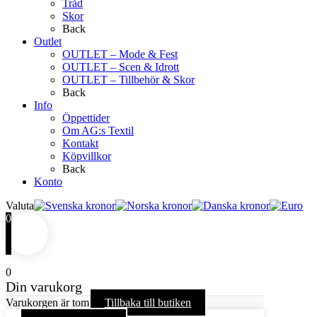
Tråd
Skor
Back
Outlet
OUTLET – Mode & Fest
OUTLET – Scen & Idrott
OUTLET – Tillbehör & Skor
Back
Info
Öppettider
Om AG:s Textil
Kontakt
Köpvillkor
Back
Konto
Valuta
0
0
Din varukorg
Varukorgen är tom
Tillbaka till butiken