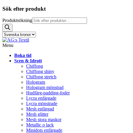
Sök efter produkt
Produktsökning
Menu
Boka tid
Scen & Idrott
Chiffong
Chiffong shiny
Chiffong stretch
Hologram
Hologram mönstrad
Hudfärg-padding-foder
Lycra enfärgade
Lycra mönstrade
Mesh enfärgad
Mesh glitter
Mesh stora maskor
Metallic o lack
Minidots enfärgade