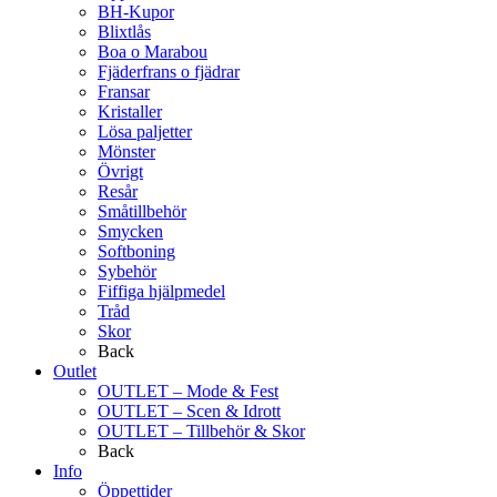
BH-Kupor
Blixtlås
Boa o Marabou
Fjäderfrans o fjädrar
Fransar
Kristaller
Lösa paljetter
Mönster
Övrigt
Resår
Småtillbehör
Smycken
Softboning
Sybehör
Fiffiga hjälpmedel
Tråd
Skor
Back
Outlet
OUTLET – Mode & Fest
OUTLET – Scen & Idrott
OUTLET – Tillbehör & Skor
Back
Info
Öppettider