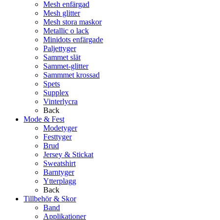
Mesh enfärgad
Mesh glitter
Mesh stora maskor
Metallic o lack
Minidots enfärgade
Paljettyger
Sammet slät
Sammet-glitter
Sammmet krossad
Spets
Supplex
Vinterlycra
Back
Mode & Fest
Modetyger
Festtyger
Brud
Jersey & Stickat
Sweatshirt
Barntyger
Ytterplagg
Back
Tillbehör & Skor
Band
Applikationer