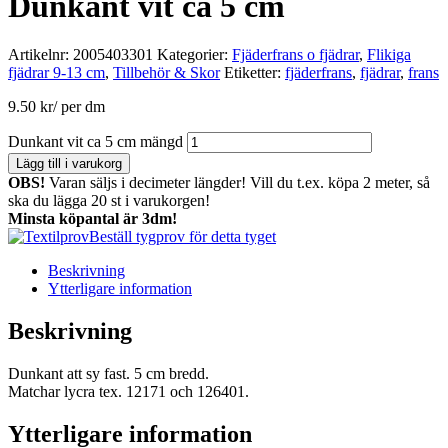
Dunkant vit ca 5 cm
Artikelnr:
2005403301
Kategorier:
Fjäderfrans o fjädrar
,
Flikiga
fjädrar 9-13 cm
,
Tillbehör & Skor
Etiketter:
fjäderfrans
,
fjädrar
,
frans
9.50
kr
/ per dm
Dunkant vit ca 5 cm mängd
Lägg till i varukorg
OBS!
Varan säljs i decimeter längder! Vill du t.ex. köpa 2 meter, så
ska du lägga 20 st i varukorgen!
Minsta köpantal är 3dm!
Beställ tygprov för detta tyget
Beskrivning
Ytterligare information
Beskrivning
Dunkant att sy fast. 5 cm bredd.
Matchar lycra tex. 12171 och 126401.
Ytterligare information