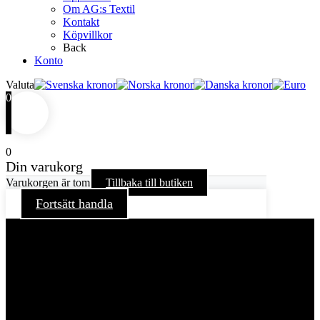
Om AG:s Textil
Kontakt
Köpvillkor
Back
Konto
Valuta
0
0
Din varukorg
Varukorgen är tom
Tillbaka till butiken
Fortsätt handla
För att ge dig en bättre upplevelse och service använder vi
oss av cookies på denna sajt. Cookies kan komma att
användas för personlig och icke personlig annonsering. Läs
vår integritetspolicy