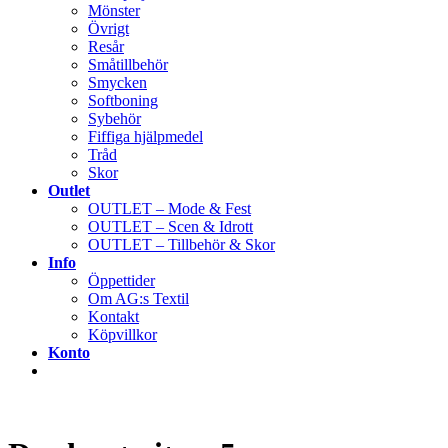
Mönster
Övrigt
Resår
Småtillbehör
Smycken
Softboning
Sybehör
Fiffiga hjälpmedel
Tråd
Skor
Outlet
OUTLET – Mode & Fest
OUTLET – Scen & Idrott
OUTLET – Tillbehör & Skor
Info
Öppettider
Om AG:s Textil
Kontakt
Köpvillkor
Konto