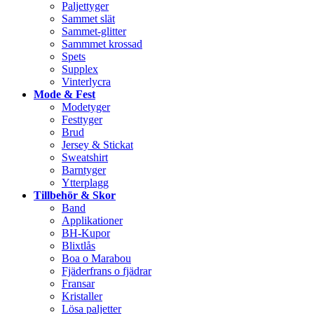
Paljettyger
Sammet slät
Sammet-glitter
Sammmet krossad
Spets
Supplex
Vinterlycra
Mode & Fest
Modetyger
Festtyger
Brud
Jersey & Stickat
Sweatshirt
Barntyger
Ytterplagg
Tillbehör & Skor
Band
Applikationer
BH-Kupor
Blixtlås
Boa o Marabou
Fjäderfrans o fjädrar
Fransar
Kristaller
Lösa paljetter