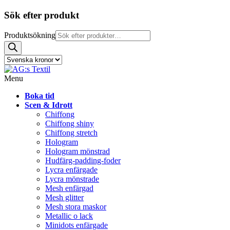
Sök efter produkt
Produktsökning
Menu
Boka tid
Scen & Idrott
Chiffong
Chiffong shiny
Chiffong stretch
Hologram
Hologram mönstrad
Hudfärg-padding-foder
Lycra enfärgade
Lycra mönstrade
Mesh enfärgad
Mesh glitter
Mesh stora maskor
Metallic o lack
Minidots enfärgade