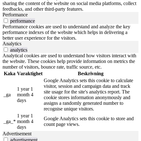
sharing the content of the website on social media platforms, collect
feedbacks, and other third-party features.
Performance
performance
Performance cookies are used to understand and analyze the key
performance indexes of the website which helps in delivering a
better user experience for the visitors.
Analytics
analytics
Analytical cookies are used to understand how visitors interact with
the website. These cookies help provide information on metrics the
number of visitors, bounce rate, traffic source, etc.
Kaka
Varaktighet
Beskrivning
Google Analytics sets this cookie to calculate
visitor, session and campaign data and track
1 year 1
site usage for the site's analytics report. The
_ga
month 4
cookie stores information anonymously and
days
assigns a randomly generated number to
recognise unique visitors.
1 year 1
Google Analytics sets this cookie to store and
_ga_*
month 4
count page views.
days
Advertisement
advertisement