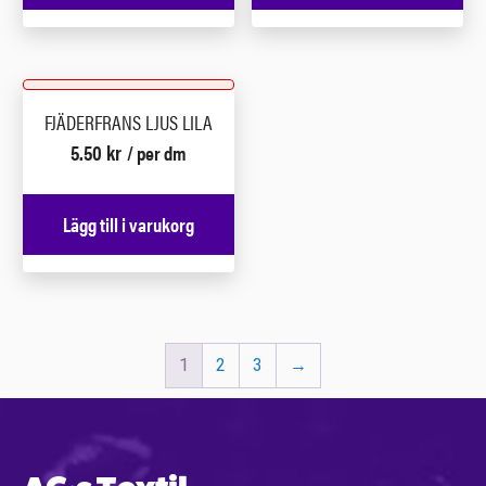
FJÄDERFRANS LJUS LILA
5.50
kr
/ per dm
Lägg till i varukorg
1
2
3
→