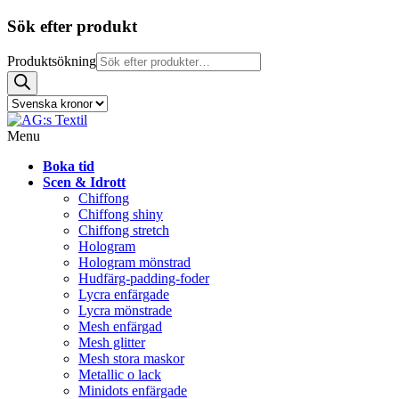
Sök efter produkt
Produktsökning
Menu
Boka tid
Scen & Idrott
Chiffong
Chiffong shiny
Chiffong stretch
Hologram
Hologram mönstrad
Hudfärg-padding-foder
Lycra enfärgade
Lycra mönstrade
Mesh enfärgad
Mesh glitter
Mesh stora maskor
Metallic o lack
Minidots enfärgade