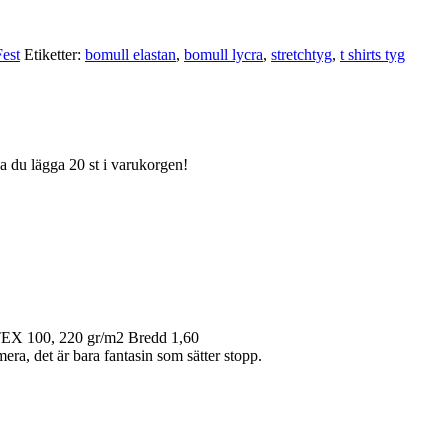
est
Etiketter:
bomull elastan
,
bomull lycra
,
stretchtyg
,
t shirts tyg
ka du lägga 20 st i varukorgen!
TEX 100, 220 gr/m2 Bredd 1,60
era, det är bara fantasin som sätter stopp.