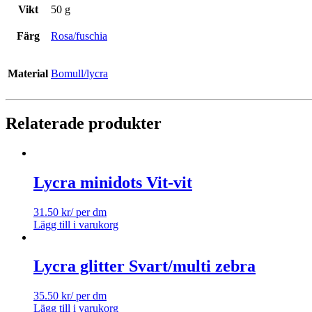
Vikt
50 g
Färg
Rosa/fuschia
Material
Bomull/lycra
Relaterade produkter
Lycra minidots Vit-vit
31.50
kr
/ per dm
Lägg till i varukorg
Lycra glitter Svart/multi zebra
35.50
kr
/ per dm
Lägg till i varukorg