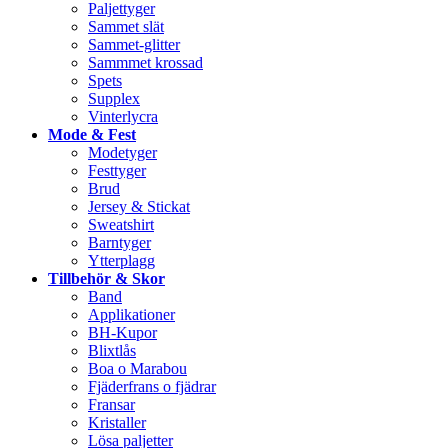
Paljettyger
Sammet slät
Sammet-glitter
Sammmet krossad
Spets
Supplex
Vinterlycra
Mode & Fest
Modetyger
Festtyger
Brud
Jersey & Stickat
Sweatshirt
Barntyger
Ytterplagg
Tillbehör & Skor
Band
Applikationer
BH-Kupor
Blixtlås
Boa o Marabou
Fjäderfrans o fjädrar
Fransar
Kristaller
Lösa paljetter