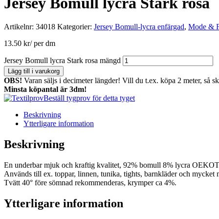
Jersey Bomull lycra Stark rosa
Artikelnr:
34018
Kategorier:
Jersey Bomull-lycra enfärgad
,
Mode & F
13.50
kr
/ per dm
Jersey Bomull lycra Stark rosa mängd
Lägg till i varukorg
OBS!
Varan säljs i decimeter längder! Vill du t.ex. köpa 2 meter, så s
Minsta köpantal är 3dm!
Beställ tygprov för detta tyget
Beskrivning
Ytterligare information
Beskrivning
En underbar mjuk och kraftig kvalitet, 92% bomull 8% lycra OEKO
Används till ex. toppar, linnen, tunika, tights, barnkläder och mycket m
Tvätt 40° före sömnad rekommenderas, krymper ca 4%.
Ytterligare information