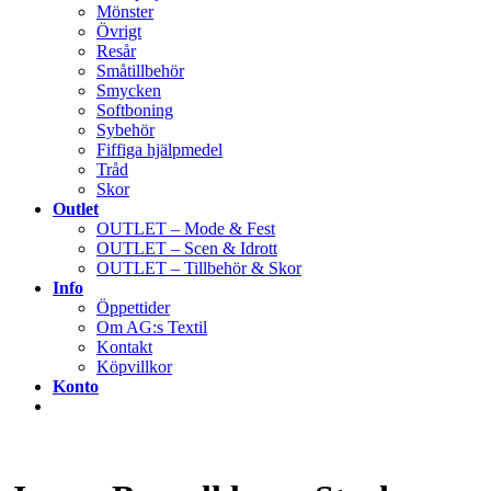
Mönster
Övrigt
Resår
Småtillbehör
Smycken
Softboning
Sybehör
Fiffiga hjälpmedel
Tråd
Skor
Outlet
OUTLET – Mode & Fest
OUTLET – Scen & Idrott
OUTLET – Tillbehör & Skor
Info
Öppettider
Om AG:s Textil
Kontakt
Köpvillkor
Konto