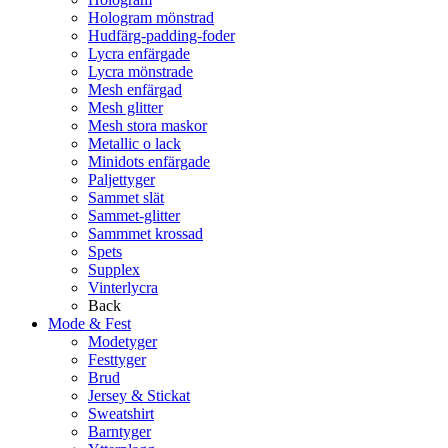
Hologram mönstrad
Hudfärg-padding-foder
Lycra enfärgade
Lycra mönstrade
Mesh enfärgad
Mesh glitter
Mesh stora maskor
Metallic o lack
Minidots enfärgade
Paljettyger
Sammet slät
Sammet-glitter
Sammmet krossad
Spets
Supplex
Vinterlycra
Back
Mode & Fest
Modetyger
Festtyger
Brud
Jersey & Stickat
Sweatshirt
Barntyger