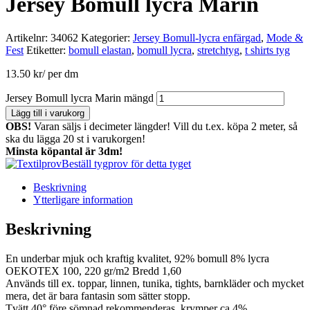
Jersey Bomull lycra Marin
Artikelnr:
34062
Kategorier:
Jersey Bomull-lycra enfärgad
,
Mode &
Fest
Etiketter:
bomull elastan
,
bomull lycra
,
stretchtyg
,
t shirts tyg
13.50
kr
/ per dm
Jersey Bomull lycra Marin mängd
Lägg till i varukorg
OBS!
Varan säljs i decimeter längder! Vill du t.ex. köpa 2 meter, så
ska du lägga 20 st i varukorgen!
Minsta köpantal är 3dm!
Beställ tygprov för detta tyget
Beskrivning
Ytterligare information
Beskrivning
En underbar mjuk och kraftig kvalitet, 92% bomull 8% lycra
OEKOTEX 100, 220 gr/m2 Bredd 1,60
Används till ex. toppar, linnen, tunika, tights, barnkläder och mycket
mera, det är bara fantasin som sätter stopp.
Tvätt 40° före sömnad rekommenderas, krymper ca 4%.