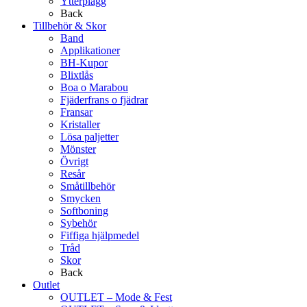
Ytterplagg
Back
Tillbehör & Skor
Band
Applikationer
BH-Kupor
Blixtlås
Boa o Marabou
Fjäderfrans o fjädrar
Fransar
Kristaller
Lösa paljetter
Mönster
Övrigt
Resår
Småtillbehör
Smycken
Softboning
Sybehör
Fiffiga hjälpmedel
Tråd
Skor
Back
Outlet
OUTLET – Mode & Fest