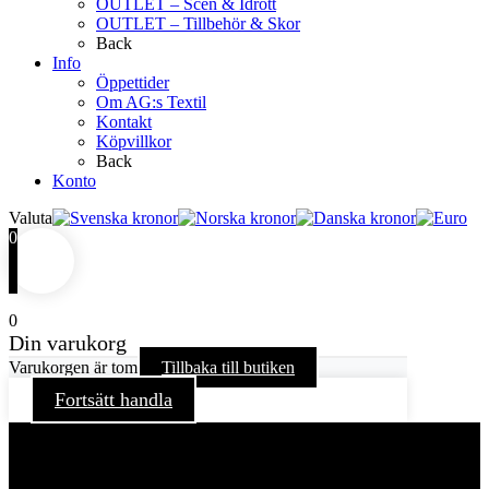
OUTLET – Scen & Idrott
OUTLET – Tillbehör & Skor
Back
Info
Öppettider
Om AG:s Textil
Kontakt
Köpvillkor
Back
Konto
Valuta
0
0
Din varukorg
Varukorgen är tom
Tillbaka till butiken
Fortsätt handla
För att ge dig en bättre upplevelse och service använder vi