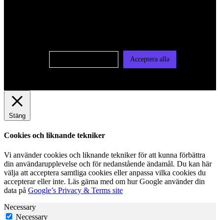
oss av cookies på denna sajt. Cookies kan komma att
användas för personlig och icke personlig annonsering. Läs
vår integritetspolicy
Cookie-inställningar
Acceptera alla
Stäng
Cookies och liknande tekniker
Vi använder cookies och liknande tekniker för att kunna förbättra
din användarupplevelse och för nedanstående ändamål. Du kan här
välja att acceptera samtliga cookies eller anpassa vilka cookies du
accepterar eller inte. Läs gärna med om hur Google använder din
data på
Google’s Privacy & Terms site
Necessary
Necessary