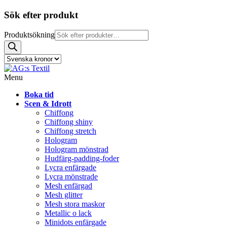
Sök efter produkt
Produktsökning
Menu
Boka tid
Scen & Idrott
Chiffong
Chiffong shiny
Chiffong stretch
Hologram
Hologram mönstrad
Hudfärg-padding-foder
Lycra enfärgade
Lycra mönstrade
Mesh enfärgad
Mesh glitter
Mesh stora maskor
Metallic o lack
Minidots enfärgade