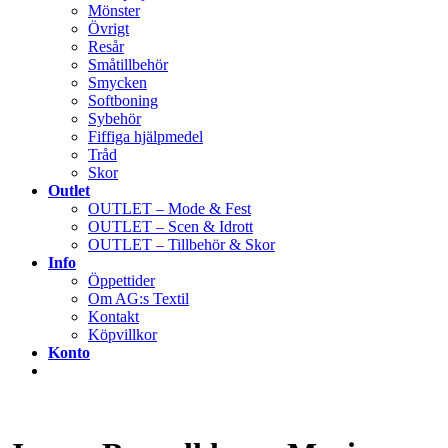
Mönster
Övrigt
Resår
Småtillbehör
Smycken
Softboning
Sybehör
Fiffiga hjälpmedel
Tråd
Skor
Outlet
OUTLET – Mode & Fest
OUTLET – Scen & Idrott
OUTLET – Tillbehör & Skor
Info
Öppettider
Om AG:s Textil
Kontakt
Köpvillkor
Konto