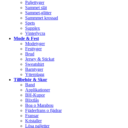
Paljettyger
Sammet slät
Sammet-glitter
Sammmet krossad
Spets
Supplex
Vinterlycra
Mode & Fest
Modetyger
Festtyger
Brud
Jersey & Stickat
Sweatshirt
Barntyger
Ytterplagg
Tillbehör & Skor
Band
Applikationer
BH-Kupor
Blixtlås
Boa o Marabou
Fjäderfrans o fjädrar
Fransar
Kristaller
Lösa paljetter