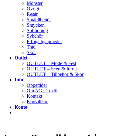
Mönster
Övrigt
Resår
Småtillbehör
Smycken
Softboning
Sybehör
Fiffiga hjälpmedel
Tråd
Skor
Outlet
OUTLET – Mode & Fest
OUTLET – Scen & Idrott
OUTLET – Tillbehör & Skor
Info
Öppettider
Om AG:s Textil
Kontakt
Köpvillkor
Konto