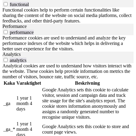
functional
Functional cookies help to perform certain functionalities like
sharing the content of the website on social media platforms, collect
feedbacks, and other third-party features.
Performance
performance
Performance cookies are used to understand and analyze the key
performance indexes of the website which helps in delivering a
better user experience for the visitors.
Analytics
analytics
Analytical cookies are used to understand how visitors interact with
the website. These cookies help provide information on metrics the
number of visitors, bounce rate, traffic source, etc.
Kaka
Varaktighet
Beskrivning
Google Analytics sets this cookie to calculate
visitor, session and campaign data and track
1 year 1
site usage for the site's analytics report. The
_ga
month 4
cookie stores information anonymously and
days
assigns a randomly generated number to
recognise unique visitors.
1 year 1
Google Analytics sets this cookie to store and
_ga_*
month 4
count page views.
days