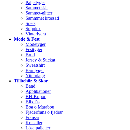
Paljettyger
Sammet slät
Sammet-glitter
Sammmet krossad
Spets
Supplex
Vinterlycra
Mode & Fest
Modetyger
Festtyger
Brud
Jersey & Stickat
Sweatshirt
Barntyger
Ytterplagg
Tillbehör & Skor
Band
Applikationer
BH-Kupor
Blixtlås
Boa o Marabou
Fjäderfrans o fjädrar
Fransar
Kristaller
Lösa paljetter