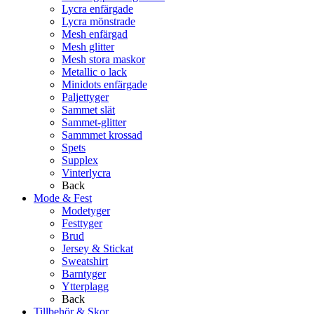
Lycra enfärgade
Lycra mönstrade
Mesh enfärgad
Mesh glitter
Mesh stora maskor
Metallic o lack
Minidots enfärgade
Paljettyger
Sammet slät
Sammet-glitter
Sammmet krossad
Spets
Supplex
Vinterlycra
Back
Mode & Fest
Modetyger
Festtyger
Brud
Jersey & Stickat
Sweatshirt
Barntyger
Ytterplagg
Back
Tillbehör & Skor