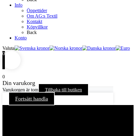
Info
Öppettider
Om AG:s Textil
Kontakt
Köpvillkor
Back
Konto
Valuta
0
0
Din varukorg
Varukorgen är tom
Tillbaka till butiken
Fortsätt handla
För att ge dig en bättre upplevelse och service använder vi
oss av cookies på denna sajt. Cookies kan komma att