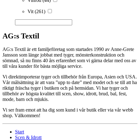
Vinröd
(44)
Vit
(261)
AG:s Textil
AG:s Textil är ett familjeföretag som startades 1990 av Anne-Grete
Jansson som länge jobbat med tyger, mönsterkonstruktion och
sömnad, så nu finns 40 års erfarenhet som vi gärna delar med oss av
till våra kunder för bästa möjliga service.
Vi direktimporterar tyger och tillbehör från Europa, Asien och USA.
Vår målsättning är att vara ”upp to date” med modet och se till att ha
riktigt fräscha tyger i butiken och på hemsidan. Vi har tyger och
tillbehör av högsta kvalitet till scen, show, idrott, brud, bal, fest,
mode, barn och mjukis.
Vi ser fram emot att ha dig som kund i vår butik eller via vår webb
shop. Välkommen!
Start
Scen & Idrott