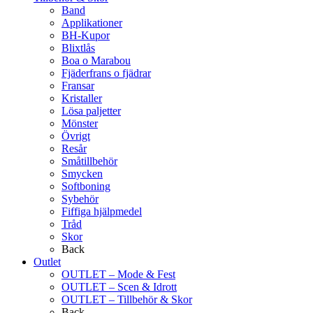
Band
Applikationer
BH-Kupor
Blixtlås
Boa o Marabou
Fjäderfrans o fjädrar
Fransar
Kristaller
Lösa paljetter
Mönster
Övrigt
Resår
Småtillbehör
Smycken
Softboning
Sybehör
Fiffiga hjälpmedel
Tråd
Skor
Back
Outlet
OUTLET – Mode & Fest
OUTLET – Scen & Idrott
OUTLET – Tillbehör & Skor
Back