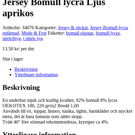
Jersey Bomull lycra Ljus
aprikos
Artikelnr:
34076
Kategorier:
Jersey & stickat
,
Jersey Bomull-lycra
enfärgad
,
Mode & Fest
Etiketter:
bomull elastan
,
bomull lycra
,
stretchtyg
,
t shirts tyg
13.50
kr
/ per dm
Slut i lager
Beskrivning
Ytterligare information
Beskrivning
En underbar mjuk och kraftig kvalitet, 92% bomull 8% lycra
OEKOTEX 100, 220 gr/m2 Bredd 1,60
Används till ex. toppar, linnen, tunika, tights, barnkläder och mycket
mera, det är bara fantasin som sätter stopp.
Tvätt 40° före sömnad rekommenderas, krymper ca 4%.
Ytterligare information