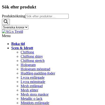
Sök efter produkt
Produktsökning
Menu
Boka tid
Scen & Idrott
Chiffong
Chiffong shiny
Chiffong stretch
Hologram
Hologram mönstrad
Hudfärg-padding-foder
Lycra enfärgade
Lycra mönstrade
Mesh enfärgad
Mesh glitter
Mesh stora maskor
Metallic o lack
Minidots enfärgade