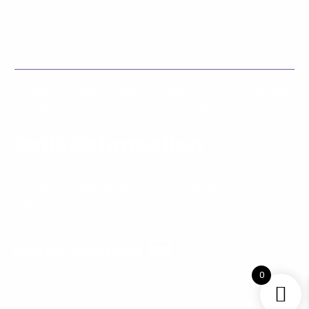
Vi ser fram emot att ha dig som kund i vår butik eller via
vår webb shop. Välkommen!
START
SCEN & IDROTT
MODE & FEST
TILLBEHÖR &
SKOR
OM AG:S TEXTIL
KÖPVILLKOR
KONTAKT
Butiksinformation
Vi finns på: Ekedalsgatan 15, 534 34 VARA
Välkommen!
0