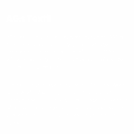
AG:s Textil
AG:s Textil är ett familjeföretag som startades 1990 av
Anne-Grete Jansson som länge jobbat med tyger,
mönsterkonstruktion och sömnad, så nu finns 40 års
erfarenhet som vi gärna delar med oss av till våra kunder
för bästa möjliga service.
Vi direktimporterar tyger och tillbehör från Europa, Asien
och USA. Vår målsättning är att vara ”upp to date” med
modet och se till att ha riktigt fräscha tyger i butiken och
på hemsidan. Vi har tyger och tillbehör av högsta kvalitet
till scen, show, idrott, brud, bal, fest, mode, barn och
mjukis.