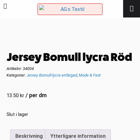
Jersey Bomull lycra Röd
Artikelnr:
34004
Kategorier:
Jersey Bomull-lycra enfärgad
,
Mode & Fest
/ per dm
13.50
kr
Slut i lager
Beskrivning
Ytterligare information