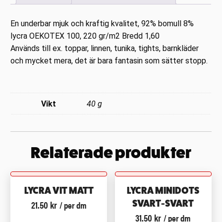
En underbar mjuk och kraftig kvalitet, 92% bomull 8%
lycra OEKOTEX 100, 220 gr/m2 Bredd 1,60
Används till ex. toppar, linnen, tunika, tights, barnkläder
och mycket mera, det är bara fantasin som sätter stopp.
Vikt
40 g
Relaterade produkter
LYCRA VIT MATT
LYCRA MINIDOTS
21.50
kr
SVART-SVART
/ per dm
31.50
kr
/ per dm