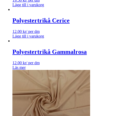
19.50
kr
/ per dm
Lägg till i varukorg
Polyestertrikå Cerice
12.00
kr
/ per dm
Lägg till i varukorg
Polyestertrikå Gammalrosa
12.00
kr
/ per dm
Läs mer