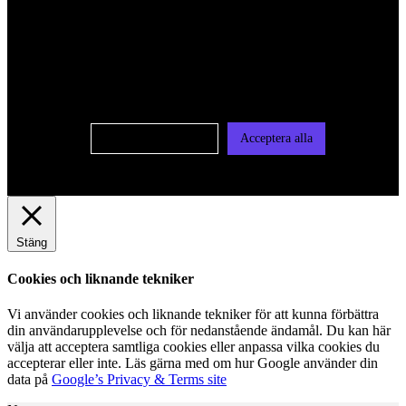
För att ge dig en bättre upplevelse och service använder vi
oss av cookies på denna sajt. Cookies kan komma att
användas för personlig och icke personlig annonsering. Läs
vår integritetspolicy
Cookie-inställningar
Acceptera alla
Stäng
Cookies och liknande tekniker
Vi använder cookies och liknande tekniker för att kunna förbättra
din användarupplevelse och för nedanstående ändamål. Du kan här
välja att acceptera samtliga cookies eller anpassa vilka cookies du
accepterar eller inte. Läs gärna med om hur Google använder din
data på
Google’s Privacy & Terms site