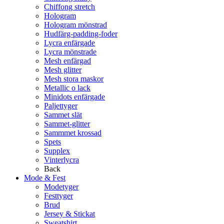
Chiffong stretch
Hologram
Hologram mönstrad
Hudfärg-padding-foder
Lycra enfärgade
Lycra mönstrade
Mesh enfärgad
Mesh glitter
Mesh stora maskor
Metallic o lack
Minidots enfärgade
Paljettyger
Sammet slät
Sammet-glitter
Sammmet krossad
Spets
Supplex
Vinterlycra
Back
Mode & Fest
Modetyger
Festtyger
Brud
Jersey & Stickat
Sweatshirt