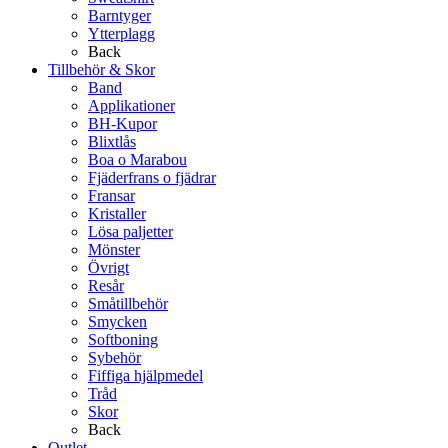
Barntyger
Ytterplagg
Back
Tillbehör & Skor
Band
Applikationer
BH-Kupor
Blixtlås
Boa o Marabou
Fjäderfrans o fjädrar
Fransar
Kristaller
Lösa paljetter
Mönster
Övrigt
Resår
Småtillbehör
Smycken
Softboning
Sybehör
Fiffiga hjälpmedel
Tråd
Skor
Back
Outlet