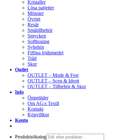
Kristaller
Lösa paljetter
Mönster
Övrigt
Resår
Småtillbehör
Smycken
Softboning
Sybehör
Fiffiga hjälpmedel
Tråd
Skor
Outlet
OUTLET – Mode & Fest
OUTLET – Scen & Idrott
OUTLET – Tillbehör & Skor
Info
Öppettider
Om AG:s Textil
Kontakt
Köpvillkor
Konto
Produktsökning