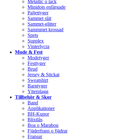
Metallic o lack
Minidots enfärgade
Paljettyger
Sammet slät
Sammet-glitter
Sammmet krossad
Spets
Supplex
Vinterlycra
Mode & Fest
Modetyger
Festtyger
Brud
Jersey & Stickat
Sweatshirt
Barntyger
Ytterplagg
Tillbehör & Skor
Band
Applikationer
BH-Kupor
Blixtlås
Boa o Marabou
Fjäderfrans o fjädrar
Fransar