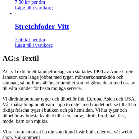
7.50
kr
/ per dm
Lägg till i varukorg
Stretchfoder Vitt
7.50
kr
/ per dm
Lägg till i varukorg
AG:s Textil
AG:s Textil är ett familjeföretag som startades 1990 av Anne-Grete
Jansson som länge jobbat med tyger, mönsterkonstruktion och
sömnad, så nu finns 40 års erfarenhet som vi gärna delar med oss av
till våra kunder för bästa möjliga service.
Vi direktimporterar tyger och tillbehör från Europa, Asien och USA.
Vår målsättning är att vara ”upp to date” med modet och se till att ha
riktigt fräscha tyger i butiken och på hemsidan. Vi har tyger och
tillbehör av högsta kvalitet till scen, show, idrott, brud, bal, fest,
mode, barn och mjukis.
Vi ser fram emot att ha dig som kund i vår butik eller via vår webb
shop. Välkommen!