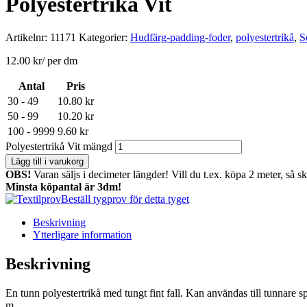
Polyestertrikå Vit
Artikelnr:
11171
Kategorier:
Hudfärg-padding-foder
,
polyestertrikå
,
S
12.00
kr
/ per dm
Antal
Pris
30 - 49
10.80
kr
50 - 99
10.20
kr
100 - 9999
9.60
kr
Polyestertrikå Vit mängd
Lägg till i varukorg
OBS!
Varan säljs i decimeter längder! Vill du t.ex. köpa 2 meter, så s
Minsta köpantal är 3dm!
Beställ tygprov för detta tyget
Beskrivning
Ytterligare information
Beskrivning
En tunn polyestertrikå med tungt fint fall. Kan användas till tunnare sp
m.