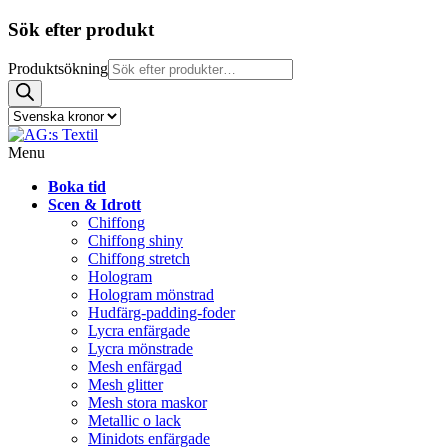
Sök efter produkt
Produktsökning
Menu
Boka tid
Scen & Idrott
Chiffong
Chiffong shiny
Chiffong stretch
Hologram
Hologram mönstrad
Hudfärg-padding-foder
Lycra enfärgade
Lycra mönstrade
Mesh enfärgad
Mesh glitter
Mesh stora maskor
Metallic o lack
Minidots enfärgade