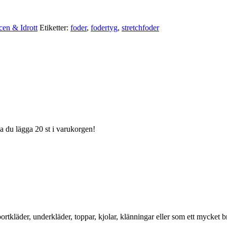
cen & Idrott
Etiketter:
foder
,
fodertyg
,
stretchfoder
ka du lägga 20 st i varukorgen!
ortkläder, underkläder, toppar, kjolar, klänningar eller som ett mycket br