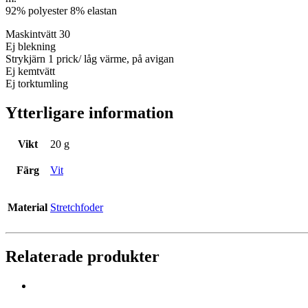
92% polyester 8% elastan
Maskintvätt 30
Ej blekning
Strykjärn 1 prick/ låg värme, på avigan
Ej kemtvätt
Ej torktumling
Ytterligare information
Vikt
20 g
Färg
Vit
Material
Stretchfoder
Relaterade produkter