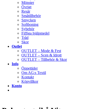
Mönster
Övrigt
Resår
Småtillbehör
Smycken
Softboning
Sybehör
Fiffiga hjälpmedel
Tråd
Skor
Outlet
OUTLET – Mode & Fest
OUTLET – Scen & Idrott
OUTLET – Tillbehör & Skor
Info
Öppettider
Om AG:s Textil
Kontakt
Köpvillkor
Konto