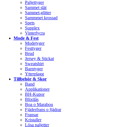
Paljettyger
Sammet slät
Sammet-glitter
Sammmet krossad
Spets
Supplex
Vinterlycra
Mode & Fest
Modetyger
Festtyger
Brud
Jersey & Stickat
Sweatshirt
Barntyger
Ytterplagg
Tillbehör & Skor
Band
Applikationer
BH-Kupor
Blixtlås
Boa o Marabou
Fjäderfrans o fjädrar
Fransar
Kristaller
Lösa paljetter