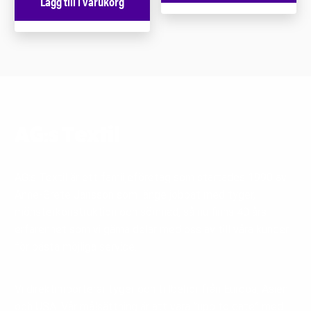
Lägg till i varukorg
AG:s Textil
AG:s Textil är ett familjeföretag som startades 1990 av
Anne-Grete Jansson som länge jobbat med tyger,
mönsterkonstruktion och sömnad, så nu finns 40 års
erfarenhet som vi gärna delar med oss av till våra kunder
för bästa möjliga service.
Vi direktimporterar tyger och tillbehör från Europa, Asien
och USA. Vår målsättning är att vara ”upp to date” med