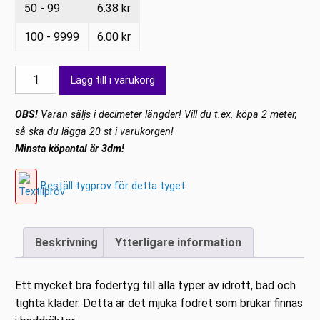
50 - 99
6.38
kr
100 - 9999
6.00
kr
Stretchfoder
Lägg till i varukorg
Svart
mängd
OBS!
Varan säljs i decimeter längder! Vill du t.ex. köpa 2 meter,
så ska du lägga 20 st i varukorgen!
Minsta köpantal är 3dm!
Beställ tygprov för detta tyget
Beskrivning
Ytterligare information
Ett mycket bra fodertyg till alla typer av idrott, bad och
tighta kläder. Detta är det mjuka fodret som brukar finnas