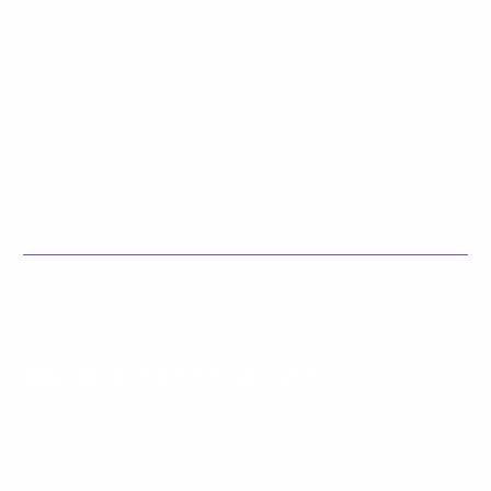
modet och se till att ha riktigt fräscha tyger i butiken och
på hemsidan. Vi har tyger och tillbehör av högsta kvalitet
till scen, show, idrott, brud, bal, fest, mode, barn och
mjukis.
Vi ser fram emot att ha dig som kund i vår butik eller via
vår webb shop. Välkommen!
START
SCEN & IDROTT
MODE & FEST
TILLBEHÖR &
SKOR
OM AG:S TEXTIL
KÖPVILLKOR
KONTAKT
Butiksinformation
Vi finns på: Ekedalsgatan 15, 534 34 VARA
Välkommen!