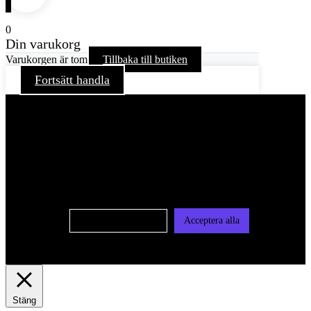
0
Din varukorg
Varukorgen är tom
Tillbaka till butiken
Fortsätt handla
För att ge dig en bättre upplevelse och service använder vi
oss av cookies på denna sajt. Cookies kan komma att
användas för personlig och icke personlig annonsering. Läs
vår integritetspolicy
Cookie-inställningar
Acceptera alla
Stäng