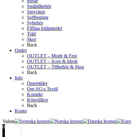
Resår
Småtillbehör
Smycken
Softboning
Sybehör
Fiffiga hjälpmedel
Tråd
Skor
Back
Outlet
OUTLET – Mode & Fest
OUTLET – Scen & Idrott
OUTLET – Tillbehör & Skor
Back
Info
Öppettider
Om AG:s Textil
Kontakt
Köpvillkor
Back
Konto
Valuta
0