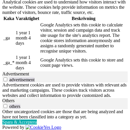
Analytical cookies are used to understand how visitors interact with
the website. These cookies help provide information on metrics the
number of visitors, bounce rate, traffic source, etc.
Kaka
Varaktighet
Beskrivning
Google Analytics sets this cookie to calculate
visitor, session and campaign data and track
1 year 1
site usage for the site's analytics report. The
_ga
month 4
cookie stores information anonymously and
days
assigns a randomly generated number to
recognise unique visitors.
1 year 1
Google Analytics sets this cookie to store and
_ga_*
month 4
count page views.
days
Advertisement
advertisement
Advertisement cookies are used to provide visitors with relevant ads
and marketing campaigns. These cookies track visitors across
websites and collect information to provide customized ads.
Others
others
Other uncategorized cookies are those that are being analyzed and
have not been classified into a category as yet.
Spara & Acceptera
Powered by