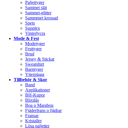
Paljettyger
Sammet slät
Sammet-glitter
Sammmet krossad
Spets
Supplex
Vinterlycra
Mode & Fest
Modetyger
Festtyger
Brud
Jersey & Stickat
Sweatshirt
Barntyger
Ytterplagg
Tillbehör & Skor
Band
Applikationer
BH-Kupor
Blixtlås
Boa o Marabou
Fjäderfrans o fjädrar
Fransar
Kristaller
Lösa paljetter