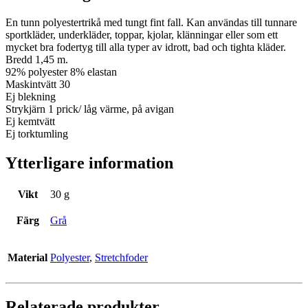
En tunn polyestertrikå med tungt fint fall. Kan användas till tunnare
sportkläder, underkläder, toppar, kjolar, klänningar eller som ett
mycket bra fodertyg till alla typer av idrott, bad och tighta kläder.
Bredd 1,45 m.
92% polyester 8% elastan
Maskintvätt 30
Ej blekning
Strykjärn 1 prick/ låg värme, på avigan
Ej kemtvätt
Ej torktumling
Ytterligare information
Vikt
30 g
Färg
Grå
Material
Polyester
,
Stretchfoder
Relaterade produkter