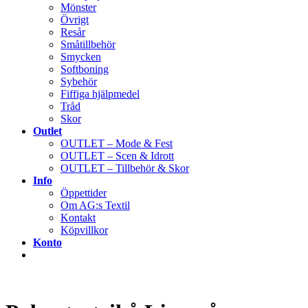
Mönster
Övrigt
Resår
Småtillbehör
Smycken
Softboning
Sybehör
Fiffiga hjälpmedel
Tråd
Skor
Outlet
OUTLET – Mode & Fest
OUTLET – Scen & Idrott
OUTLET – Tillbehör & Skor
Info
Öppettider
Om AG:s Textil
Kontakt
Köpvillkor
Konto