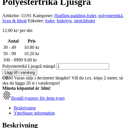
Polyestertrikå Ljusgrå
Artikelnr:
11191
Kategorier:
Hudfärg-padding-foder
,
polyestertrikå
,
Scen & Idrott
Etiketter:
foder
,
fodertyg
,
stretchfoder
12.00
kr
/ per dm
Antal
Pris
30 - 49
10.80
kr
50 - 99
10.20
kr
100 - 9999
9.60
kr
Polyestertrikå Ljusgrå mängd
Lägg till i varukorg
OBS!
Varan säljs i decimeter längder! Vill du t.ex. köpa 2 meter, så
ska du lägga 20 st i varukorgen!
Minsta köpantal är 3dm!
Beställ tygprov för detta tyget
Beskrivning
Ytterligare information
Beskrivning