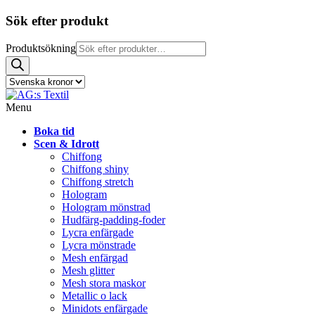
Sök efter produkt
Produktsökning
Menu
Boka tid
Scen & Idrott
Chiffong
Chiffong shiny
Chiffong stretch
Hologram
Hologram mönstrad
Hudfärg-padding-foder
Lycra enfärgade
Lycra mönstrade
Mesh enfärgad
Mesh glitter
Mesh stora maskor
Metallic o lack
Minidots enfärgade