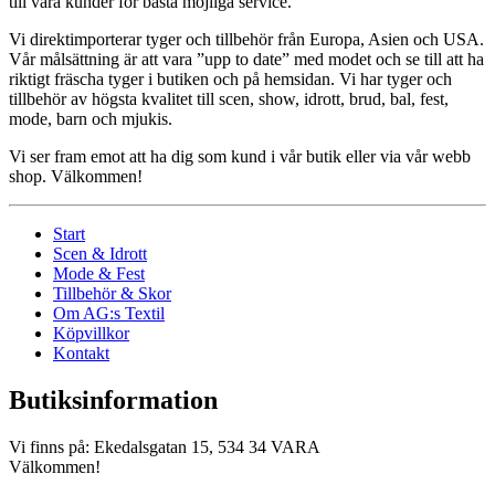
till våra kunder för bästa möjliga service.
Vi direktimporterar tyger och tillbehör från Europa, Asien och USA.
Vår målsättning är att vara ”upp to date” med modet och se till att ha
riktigt fräscha tyger i butiken och på hemsidan. Vi har tyger och
tillbehör av högsta kvalitet till scen, show, idrott, brud, bal, fest,
mode, barn och mjukis.
Vi ser fram emot att ha dig som kund i vår butik eller via vår webb
shop. Välkommen!
Start
Scen & Idrott
Mode & Fest
Tillbehör & Skor
Om AG:s Textil
Köpvillkor
Kontakt
Butiksinformation
Vi finns på: Ekedalsgatan 15, 534 34 VARA
Välkommen!