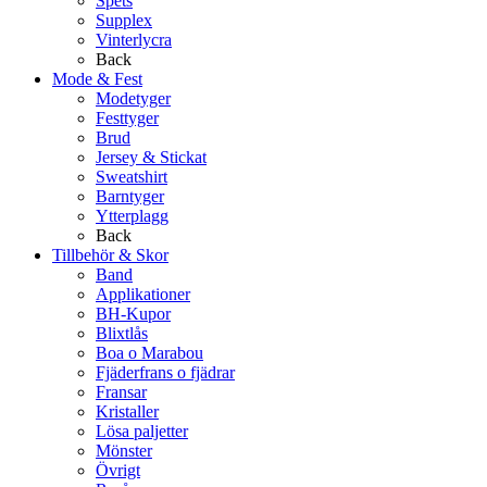
Spets
Supplex
Vinterlycra
Back
Mode & Fest
Modetyger
Festtyger
Brud
Jersey & Stickat
Sweatshirt
Barntyger
Ytterplagg
Back
Tillbehör & Skor
Band
Applikationer
BH-Kupor
Blixtlås
Boa o Marabou
Fjäderfrans o fjädrar
Fransar
Kristaller
Lösa paljetter
Mönster
Övrigt