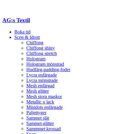
AG:s Textil
Boka tid
Scen & Idrott
Chiffong
Chiffong shiny
Chiffong stretch
Hologram
Hologram mönstrad
Hudfärg-padding-foder
Lycra enfärgade
Lycra mönstrade
Mesh enfärgad
Mesh glitter
Mesh stora maskor
Metallic o lack
Minidots enfärgade
Paljettyger
Sammet slät
Sammet-glitter
Sammmet krossad