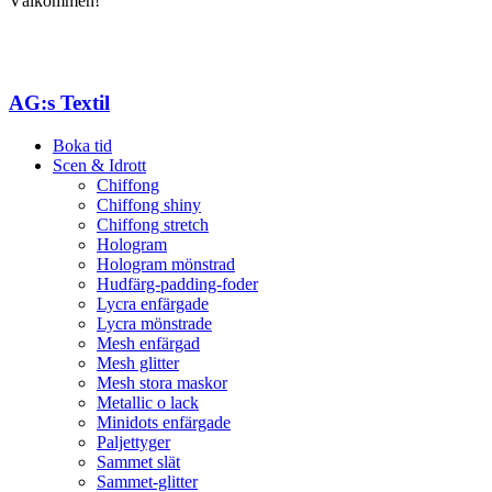
Välkommen!
AG:s Textil
Boka tid
Scen & Idrott
Chiffong
Chiffong shiny
Chiffong stretch
Hologram
Hologram mönstrad
Hudfärg-padding-foder
Lycra enfärgade
Lycra mönstrade
Mesh enfärgad
Mesh glitter
Mesh stora maskor
Metallic o lack
Minidots enfärgade
Paljettyger
Sammet slät
Sammet-glitter