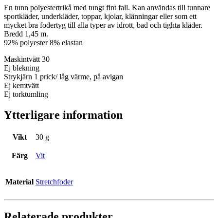
En tunn polyestertrikå med tungt fint fall. Kan användas till tunnare
sportkläder, underkläder, toppar, kjolar, klänningar eller som ett
mycket bra fodertyg till alla typer av idrott, bad och tighta kläder.
Bredd 1,45 m.
92% polyester 8% elastan
Maskintvätt 30
Ej blekning
Strykjärn 1 prick/ låg värme, på avigan
Ej kemtvätt
Ej torktumling
Ytterligare information
Vikt
30 g
Färg
Vit
Material
Stretchfoder
Relaterade produkter