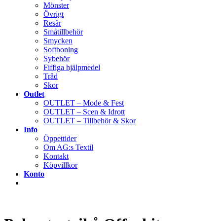
Mönster
Övrigt
Resår
Småtillbehör
Smycken
Softboning
Sybehör
Fiffiga hjälpmedel
Tråd
Skor
Outlet
OUTLET – Mode & Fest
OUTLET – Scen & Idrott
OUTLET – Tillbehör & Skor
Info
Öppettider
Om AG:s Textil
Kontakt
Köpvillkor
Konto