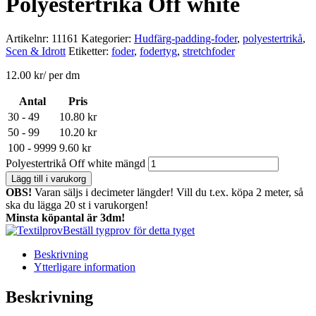
Polyestertrikå Off white
Artikelnr:
11161
Kategorier:
Hudfärg-padding-foder
,
polyestertrikå
,
Scen & Idrott
Etiketter:
foder
,
fodertyg
,
stretchfoder
12.00
kr
/ per dm
Antal
Pris
30 - 49
10.80
kr
50 - 99
10.20
kr
100 - 9999
9.60
kr
Polyestertrikå Off white mängd
Lägg till i varukorg
OBS!
Varan säljs i decimeter längder! Vill du t.ex. köpa 2 meter, så
ska du lägga 20 st i varukorgen!
Minsta köpantal är 3dm!
Beställ tygprov för detta tyget
Beskrivning
Ytterligare information
Beskrivning