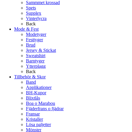
Sammmet krossad
Spets
Supplex
Vinterlycra
Back
Mode & Fest
Modetyger
Festtyger
Brud
Jersey & Stickat
Sweatshirt
Barntyger
Ytterplagg
Back
Tillbehör & Skor
Band
Applikationer
BH-Kupor
Blixtlås
Boa o Marabou
Fjäderfrans o fjädrar
Fransar
Kristaller
Lösa paljetter
Mönster