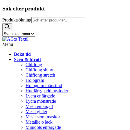
Sök efter produkt
Produktsökning
Menu
Boka tid
Scen & Idrott
Chiffong
Chiffong shiny
Chiffong stretch
Hologram
Hologram mönstrad
Hudfärg-padding-foder
Lycra enfärgade
Lycra mönstrade
Mesh enfärgad
Mesh glitter
Mesh stora maskor
Metallic o lack
Minidots enfärgade