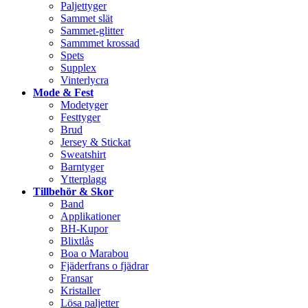
Paljettyger
Sammet slät
Sammet-glitter
Sammmet krossad
Spets
Supplex
Vinterlycra
Mode & Fest
Modetyger
Festtyger
Brud
Jersey & Stickat
Sweatshirt
Barntyger
Ytterplagg
Tillbehör & Skor
Band
Applikationer
BH-Kupor
Blixtlås
Boa o Marabou
Fjäderfrans o fjädrar
Fransar
Kristaller
Lösa paljetter