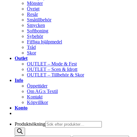
Mönster
Övrigt
Resår
Småtillbehör
Smycken
Softboning
Sybehör
Fiffiga hjälpmedel
Tråd
Skor
Outlet
OUTLET – Mode & Fest
OUTLET – Scen & Idrott
OUTLET – Tillbehör & Skor
Info
Öppettider
Om AG:s Textil
Kontakt
Köpvillkor
Konto
Produktsökning