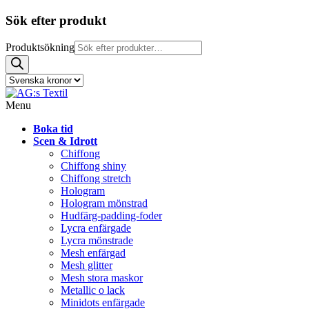
Sök efter produkt
Produktsökning
Menu
Boka tid
Scen & Idrott
Chiffong
Chiffong shiny
Chiffong stretch
Hologram
Hologram mönstrad
Hudfärg-padding-foder
Lycra enfärgade
Lycra mönstrade
Mesh enfärgad
Mesh glitter
Mesh stora maskor
Metallic o lack
Minidots enfärgade