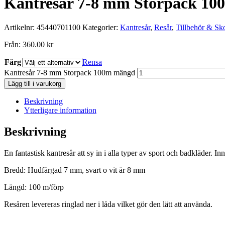
Kantresår 7-8 mm Storpack 10
Artikelnr:
45440701100
Kategorier:
Kantresår
,
Resår
,
Tillbehör & Sk
Från:
360.00
kr
Färg
Rensa
Kantresår 7-8 mm Storpack 100m mängd
Lägg till i varukorg
Beskrivning
Ytterligare information
Beskrivning
En fantastisk kantresår att sy in i alla typer av sport och badkläder.
Bredd: Hudfärgad 7 mm, svart o vit är 8 mm
Längd: 100 m/förp
Resåren levereras ringlad ner i låda vilket gör den lätt att använda.