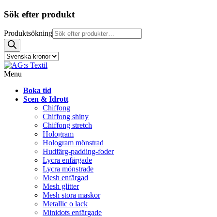
Sök efter produkt
Produktsökning
Menu
Boka tid
Scen & Idrott
Chiffong
Chiffong shiny
Chiffong stretch
Hologram
Hologram mönstrad
Hudfärg-padding-foder
Lycra enfärgade
Lycra mönstrade
Mesh enfärgad
Mesh glitter
Mesh stora maskor
Metallic o lack
Minidots enfärgade