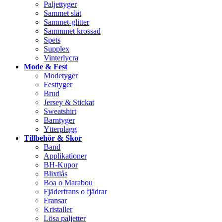
Paljettyger
Sammet slät
Sammet-glitter
Sammmet krossad
Spets
Supplex
Vinterlycra
Mode & Fest
Modetyger
Festtyger
Brud
Jersey & Stickat
Sweatshirt
Barntyger
Ytterplagg
Tillbehör & Skor
Band
Applikationer
BH-Kupor
Blixtlås
Boa o Marabou
Fjäderfrans o fjädrar
Fransar
Kristaller
Lösa paljetter