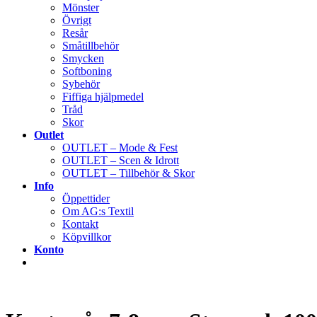
Mönster
Övrigt
Resår
Småtillbehör
Smycken
Softboning
Sybehör
Fiffiga hjälpmedel
Tråd
Skor
Outlet
OUTLET – Mode & Fest
OUTLET – Scen & Idrott
OUTLET – Tillbehör & Skor
Info
Öppettider
Om AG:s Textil
Kontakt
Köpvillkor
Konto