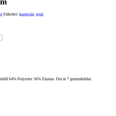
0m
or
Etiketter:
kantresår
,
resår
 Innehåll 64% Polyester 36% Elastan. Det är 7 gummitrådar.