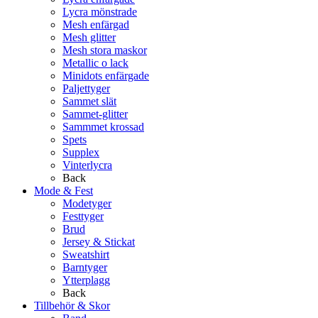
Lycra mönstrade
Mesh enfärgad
Mesh glitter
Mesh stora maskor
Metallic o lack
Minidots enfärgade
Paljettyger
Sammet slät
Sammet-glitter
Sammmet krossad
Spets
Supplex
Vinterlycra
Back
Mode & Fest
Modetyger
Festtyger
Brud
Jersey & Stickat
Sweatshirt
Barntyger
Ytterplagg
Back
Tillbehör & Skor