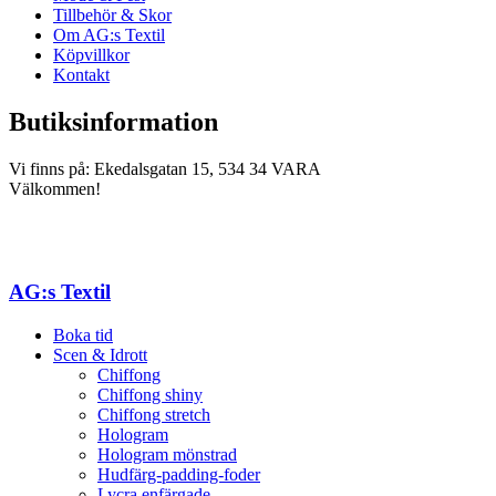
Tillbehör & Skor
Om AG:s Textil
Köpvillkor
Kontakt
Butiksinformation
Vi finns på: Ekedalsgatan 15, 534 34 VARA
Välkommen!
AG:s Textil
Boka tid
Scen & Idrott
Chiffong
Chiffong shiny
Chiffong stretch
Hologram
Hologram mönstrad
Hudfärg-padding-foder
Lycra enfärgade