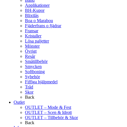
Band
Applikationer
BH-Kupor
Blixtlås
Boa o Marabou
Fjäderfrans o fjädrar
Fransar
Kristaller
Lösa paljetter
Mönster
Övrigt
Resår
Småtillbehör
Smycken
Softboning
Sybehör
Fiffiga hjälpmedel
Tråd
Skor
Back
Outlet
OUTLET – Mode & Fest
OUTLET – Scen & Idrott
OUTLET – Tillbehör & Skor
Back