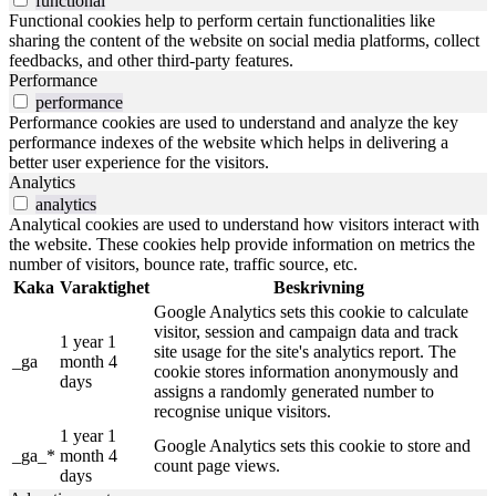
functional
Functional cookies help to perform certain functionalities like
sharing the content of the website on social media platforms, collect
feedbacks, and other third-party features.
Performance
performance
Performance cookies are used to understand and analyze the key
performance indexes of the website which helps in delivering a
better user experience for the visitors.
Analytics
analytics
Analytical cookies are used to understand how visitors interact with
the website. These cookies help provide information on metrics the
number of visitors, bounce rate, traffic source, etc.
Kaka
Varaktighet
Beskrivning
Google Analytics sets this cookie to calculate
visitor, session and campaign data and track
1 year 1
site usage for the site's analytics report. The
_ga
month 4
cookie stores information anonymously and
days
assigns a randomly generated number to
recognise unique visitors.
1 year 1
Google Analytics sets this cookie to store and
_ga_*
month 4
count page views.
days