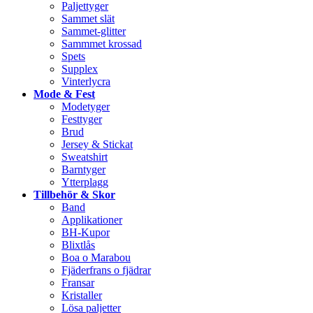
Paljettyger
Sammet slät
Sammet-glitter
Sammmet krossad
Spets
Supplex
Vinterlycra
Mode & Fest
Modetyger
Festtyger
Brud
Jersey & Stickat
Sweatshirt
Barntyger
Ytterplagg
Tillbehör & Skor
Band
Applikationer
BH-Kupor
Blixtlås
Boa o Marabou
Fjäderfrans o fjädrar
Fransar
Kristaller
Lösa paljetter