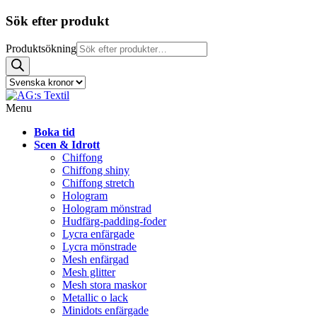
Sök efter produkt
Produktsökning
Menu
Boka tid
Scen & Idrott
Chiffong
Chiffong shiny
Chiffong stretch
Hologram
Hologram mönstrad
Hudfärg-padding-foder
Lycra enfärgade
Lycra mönstrade
Mesh enfärgad
Mesh glitter
Mesh stora maskor
Metallic o lack
Minidots enfärgade