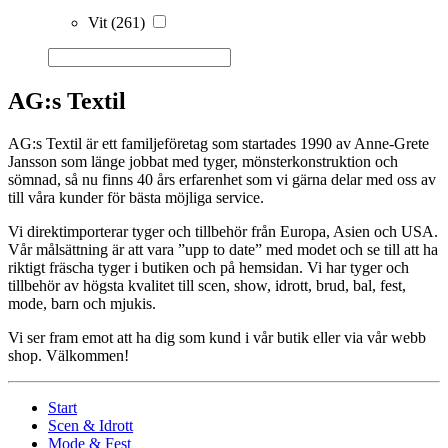
Vit
(261)
AG:s Textil
AG:s Textil är ett familjeföretag som startades 1990 av Anne-Grete
Jansson som länge jobbat med tyger, mönsterkonstruktion och
sömnad, så nu finns 40 års erfarenhet som vi gärna delar med oss av
till våra kunder för bästa möjliga service.
Vi direktimporterar tyger och tillbehör från Europa, Asien och USA.
Vår målsättning är att vara ”upp to date” med modet och se till att ha
riktigt fräscha tyger i butiken och på hemsidan. Vi har tyger och
tillbehör av högsta kvalitet till scen, show, idrott, brud, bal, fest,
mode, barn och mjukis.
Vi ser fram emot att ha dig som kund i vår butik eller via vår webb
shop. Välkommen!
Start
Scen & Idrott
Mode & Fest