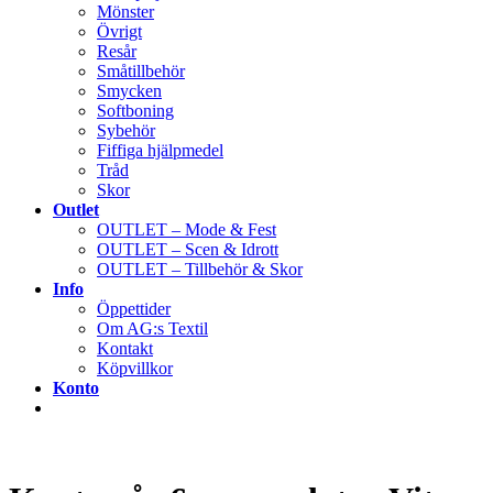
Mönster
Övrigt
Resår
Småtillbehör
Smycken
Softboning
Sybehör
Fiffiga hjälpmedel
Tråd
Skor
Outlet
OUTLET – Mode & Fest
OUTLET – Scen & Idrott
OUTLET – Tillbehör & Skor
Info
Öppettider
Om AG:s Textil
Kontakt
Köpvillkor
Konto