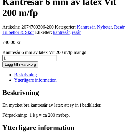
Kantresår 6 mm av latex Vit
200 m/fp
Artikelnr:
2074700306-200
Kategorier:
Kantresår
,
Nyheter
,
Resår
,
Tillbehör & Skor
Etiketter:
kantresår
,
resår
740.00
kr
Kantresår 6 mm av latex Vit 200 m/fp mängd
Lägg till i varukorg
Beskrivning
Ytterligare information
Beskrivning
En mycket bra kantresår av latex att sy in i badkläder.
Förpackning: 1 kg = ca 200 m/förp.
Ytterligare information