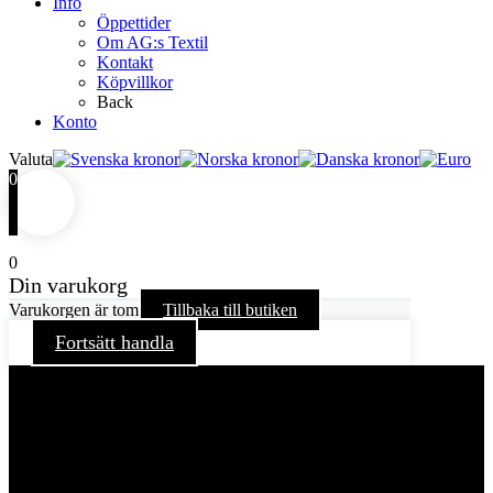
Info
Öppettider
Om AG:s Textil
Kontakt
Köpvillkor
Back
Konto
Valuta
0
0
Din varukorg
Varukorgen är tom
Tillbaka till butiken
Fortsätt handla
För att ge dig en bättre upplevelse och service använder vi
oss av cookies på denna sajt. Cookies kan komma att
användas för personlig och icke personlig annonsering. Läs