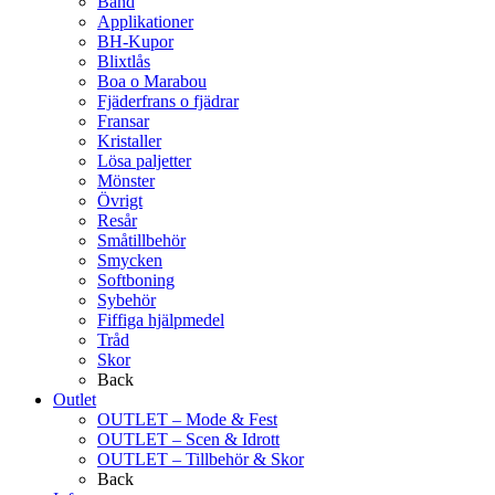
Band
Applikationer
BH-Kupor
Blixtlås
Boa o Marabou
Fjäderfrans o fjädrar
Fransar
Kristaller
Lösa paljetter
Mönster
Övrigt
Resår
Småtillbehör
Smycken
Softboning
Sybehör
Fiffiga hjälpmedel
Tråd
Skor
Back
Outlet
OUTLET – Mode & Fest
OUTLET – Scen & Idrott
OUTLET – Tillbehör & Skor
Back