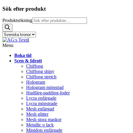
Sök efter produkt
Produktsökning
Menu
Boka tid
Scen & Idrott
Chiffong
Chiffong shiny
Chiffong stretch
Hologram
Hologram mönstrad
Hudfärg-padding-foder
Lycra enfärgade
Lycra mönstrade
Mesh enfärgad
Mesh glitter
Mesh stora maskor
Metallic o lack
Minidots enfärgade