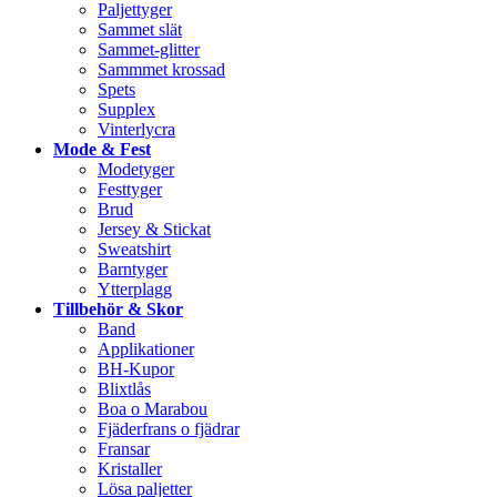
Paljettyger
Sammet slät
Sammet-glitter
Sammmet krossad
Spets
Supplex
Vinterlycra
Mode & Fest
Modetyger
Festtyger
Brud
Jersey & Stickat
Sweatshirt
Barntyger
Ytterplagg
Tillbehör & Skor
Band
Applikationer
BH-Kupor
Blixtlås
Boa o Marabou
Fjäderfrans o fjädrar
Fransar
Kristaller
Lösa paljetter