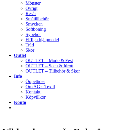
Mönster
Övrigt
Resår
Småtillbehör
Smycken
Softboning
Sybehör
Fiffiga hjälpmedel
Tråd
Skor
Outlet
OUTLET – Mode & Fest
OUTLET – Scen & Idrott
OUTLET – Tillbehör & Skor
Info
Öppettider
Om AG:s Textil
Kontakt
Köpvillkor
Konto