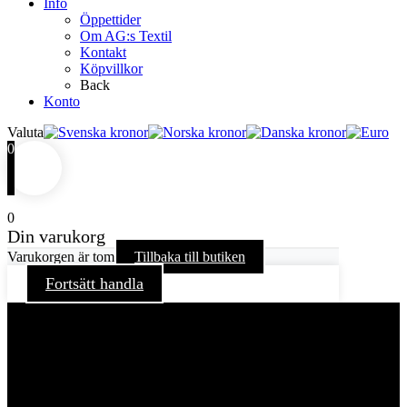
Info
Öppettider
Om AG:s Textil
Kontakt
Köpvillkor
Back
Konto
Valuta
0
0
Din varukorg
Varukorgen är tom
Tillbaka till butiken
Fortsätt handla
För att ge dig en bättre upplevelse och service använder vi
oss av cookies på denna sajt. Cookies kan komma att
användas för personlig och icke personlig annonsering. Läs