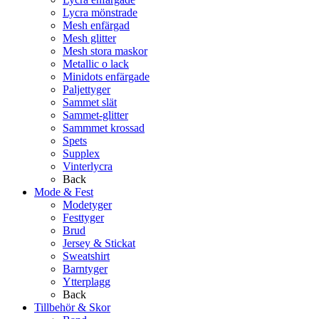
Lycra mönstrade
Mesh enfärgad
Mesh glitter
Mesh stora maskor
Metallic o lack
Minidots enfärgade
Paljettyger
Sammet slät
Sammet-glitter
Sammmet krossad
Spets
Supplex
Vinterlycra
Back
Mode & Fest
Modetyger
Festtyger
Brud
Jersey & Stickat
Sweatshirt
Barntyger
Ytterplagg
Back
Tillbehör & Skor