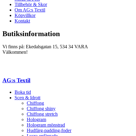
Tillbehör & Skor
Om AG:s Textil
Köpvillkor
Kontakt
Butiksinformation
Vi finns på: Ekedalsgatan 15, 534 34 VARA
Välkommen!
AG:s Textil
Boka tid
Scen & Idrott
Chiffong
Chiffong shiny
Chiffong stretch
Hologram
Hologram mönstrad
Hudfärg-padding-foder
Lycra enfärgade