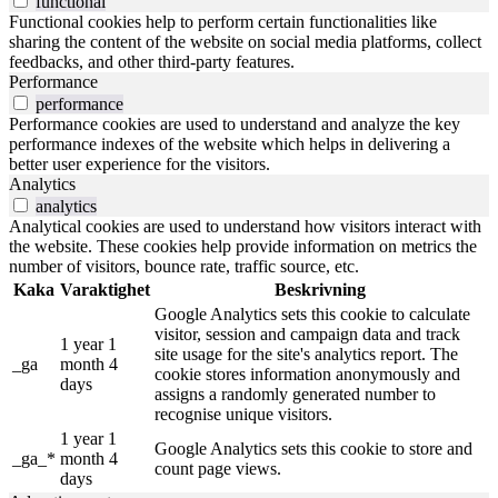
functional
Functional cookies help to perform certain functionalities like
sharing the content of the website on social media platforms, collect
feedbacks, and other third-party features.
Performance
performance
Performance cookies are used to understand and analyze the key
performance indexes of the website which helps in delivering a
better user experience for the visitors.
Analytics
analytics
Analytical cookies are used to understand how visitors interact with
the website. These cookies help provide information on metrics the
number of visitors, bounce rate, traffic source, etc.
Kaka
Varaktighet
Beskrivning
Google Analytics sets this cookie to calculate
visitor, session and campaign data and track
1 year 1
site usage for the site's analytics report. The
_ga
month 4
cookie stores information anonymously and
days
assigns a randomly generated number to
recognise unique visitors.
1 year 1
Google Analytics sets this cookie to store and
_ga_*
month 4
count page views.
days