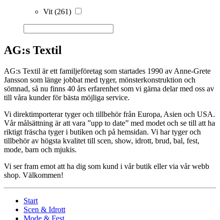
Vit
(261)
AG:s Textil
AG:s Textil är ett familjeföretag som startades 1990 av Anne-Grete
Jansson som länge jobbat med tyger, mönsterkonstruktion och
sömnad, så nu finns 40 års erfarenhet som vi gärna delar med oss av
till våra kunder för bästa möjliga service.
Vi direktimporterar tyger och tillbehör från Europa, Asien och USA.
Vår målsättning är att vara ”upp to date” med modet och se till att ha
riktigt fräscha tyger i butiken och på hemsidan. Vi har tyger och
tillbehör av högsta kvalitet till scen, show, idrott, brud, bal, fest,
mode, barn och mjukis.
Vi ser fram emot att ha dig som kund i vår butik eller via vår webb
shop. Välkommen!
Start
Scen & Idrott
Mode & Fest