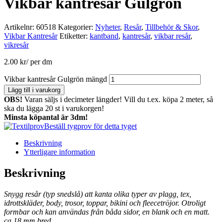
Vikbar kantresår Gulgrön
Artikelnr:
60518
Kategorier:
Nyheter
,
Resår
,
Tillbehör & Skor
,
Vikbar Kantresår
Etiketter:
kantband
,
kantresår
,
vikbar resår
,
vikresår
2.00
kr
/ per dm
Vikbar kantresår Gulgrön mängd
Lägg till i varukorg
OBS!
Varan säljs i decimeter längder! Vill du t.ex. köpa 2 meter, så
ska du lägga 20 st i varukorgen!
Minsta köpantal är 3dm!
Beställ tygprov för detta tyget
Beskrivning
Ytterligare information
Beskrivning
Snygg resår (typ snedslå) att kanta olika typer av plagg, tex,
idrottskläder, body, trosor, toppar, bikini och fleecetröjor. Otroligt
formbar och kan användas från båda sidor, en blank och en matt.
ca 18 mm bred.