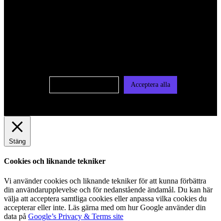
För att ge dig en bättre upplevelse och service använder vi
oss av cookies på denna sajt. Cookies kan komma att
användas för personlig och icke personlig annonsering. Läs
vår integritetspolicy
Cookie-inställningar
Acceptera alla
Stäng
Cookies och liknande tekniker
Vi använder cookies och liknande tekniker för att kunna förbättra
din användarupplevelse och för nedanstående ändamål. Du kan här
välja att acceptera samtliga cookies eller anpassa vilka cookies du
accepterar eller inte. Läs gärna med om hur Google använder din
data på
Google’s Privacy & Terms site