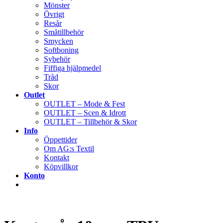
Mönster
Övrigt
Resår
Småtillbehör
Smycken
Softboning
Sybehör
Fiffiga hjälpmedel
Tråd
Skor
Outlet
OUTLET – Mode & Fest
OUTLET – Scen & Idrott
OUTLET – Tillbehör & Skor
Info
Öppettider
Om AG:s Textil
Kontakt
Köpvillkor
Konto