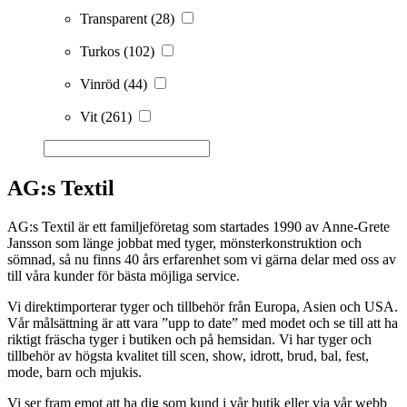
Transparent
(28)
Turkos
(102)
Vinröd
(44)
Vit
(261)
AG:s Textil
AG:s Textil är ett familjeföretag som startades 1990 av Anne-Grete
Jansson som länge jobbat med tyger, mönsterkonstruktion och
sömnad, så nu finns 40 års erfarenhet som vi gärna delar med oss av
till våra kunder för bästa möjliga service.
Vi direktimporterar tyger och tillbehör från Europa, Asien och USA.
Vår målsättning är att vara ”upp to date” med modet och se till att ha
riktigt fräscha tyger i butiken och på hemsidan. Vi har tyger och
tillbehör av högsta kvalitet till scen, show, idrott, brud, bal, fest,
mode, barn och mjukis.
Vi ser fram emot att ha dig som kund i vår butik eller via vår webb