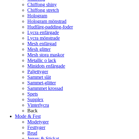
Chiffong shiny
Chiffong stretch
Hologram
Hologram mönstrad
Hudfärg-padding-foder
Lycra enfärgade
Lycra mönstrade
Mesh enfärgad
Mesh glitter
Mesh stora maskor
Metallic o lack
Minidots enfärgade
Paljettyger
Sammet slät
Sammet-glitter
Sammmet krossad
Spets
Supplex
Vinterlycra
Back
Mode & Fest
Modetyger
Festtyger
Brud
Jersey & Stickat