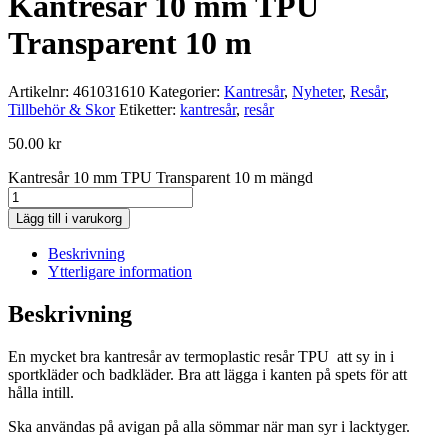
Kantresår 10 mm TPU
Transparent 10 m
Artikelnr:
461031610
Kategorier:
Kantresår
,
Nyheter
,
Resår
,
Tillbehör & Skor
Etiketter:
kantresår
,
resår
50.00
kr
Kantresår 10 mm TPU Transparent 10 m mängd
Lägg till i varukorg
Beskrivning
Ytterligare information
Beskrivning
En mycket bra kantresår av termoplastic resår TPU att sy in i
sportkläder och badkläder. Bra att lägga i kanten på spets för att
hålla intill.
Ska användas på avigan på alla sömmar när man syr i lacktyger.