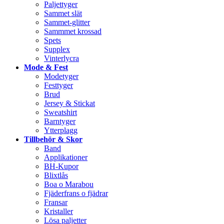
Paljettyger
Sammet slät
Sammet-glitter
Sammmet krossad
Spets
Supplex
Vinterlycra
Mode & Fest
Modetyger
Festtyger
Brud
Jersey & Stickat
Sweatshirt
Barntyger
Ytterplagg
Tillbehör & Skor
Band
Applikationer
BH-Kupor
Blixtlås
Boa o Marabou
Fjäderfrans o fjädrar
Fransar
Kristaller
Lösa paljetter