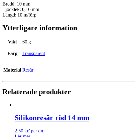
Bredd: 10 mm
Tjocklek: 0,16 mm
Längd: 10 m/förp
Ytterligare information
Vikt
60 g
Färg
Transparent
Material
Resår
Relaterade produkter
Silikonresår röd 14 mm
2.50
kr
/ per dm
Läs mer