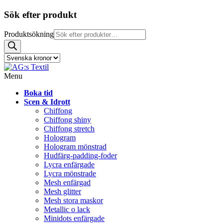
Sök efter produkt
Produktsökning
Menu
Boka tid
Scen & Idrott
Chiffong
Chiffong shiny
Chiffong stretch
Hologram
Hologram mönstrad
Hudfärg-padding-foder
Lycra enfärgade
Lycra mönstrade
Mesh enfärgad
Mesh glitter
Mesh stora maskor
Metallic o lack
Minidots enfärgade