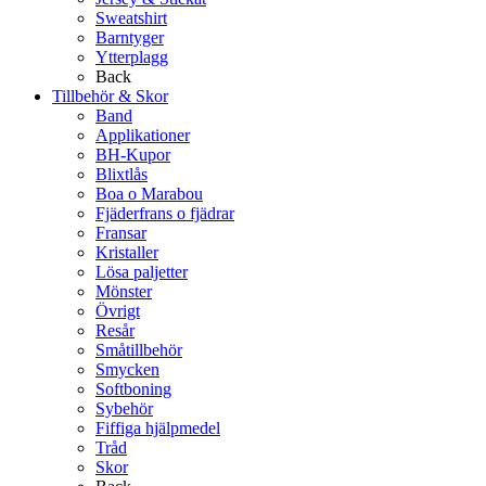
Sweatshirt
Barntyger
Ytterplagg
Back
Tillbehör & Skor
Band
Applikationer
BH-Kupor
Blixtlås
Boa o Marabou
Fjäderfrans o fjädrar
Fransar
Kristaller
Lösa paljetter
Mönster
Övrigt
Resår
Småtillbehör
Smycken
Softboning
Sybehör
Fiffiga hjälpmedel
Tråd
Skor