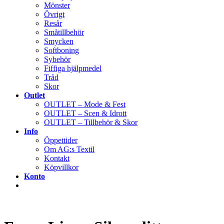
Mönster
Övrigt
Resår
Småtillbehör
Smycken
Softboning
Sybehör
Fiffiga hjälpmedel
Tråd
Skor
Outlet
OUTLET – Mode & Fest
OUTLET – Scen & Idrott
OUTLET – Tillbehör & Skor
Info
Öppettider
Om AG:s Textil
Kontakt
Köpvillkor
Konto