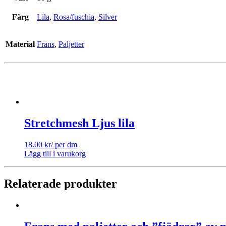
Färg
Lila
,
Rosa/fuschia
,
Silver
Material
Frans
,
Paljetter
Stretchmesh Ljus lila
18.00
kr
/ per dm
Lägg till i varukorg
Relaterade produkter