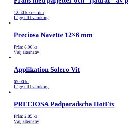
Frans med paljetter och ”fjädrar” av p
12.50
kr
/ per dm
Lägg till i varukorg
Preciosa Navette 12×6 mm
Från:
8.00
kr
Välj alternativ
Applikation Solero Vit
65.00
kr
Lägg till i varukorg
PRECIOSA Padparadscha HotFix
Från:
2.85
kr
Välj alternativ