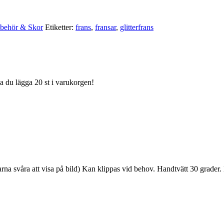
lbehör & Skor
Etiketter:
frans
,
fransar
,
glitterfrans
ka du lägga 20 st i varukorgen!
rådarna svåra att visa på bild) Kan klippas vid behov. Handtvätt 30 grade