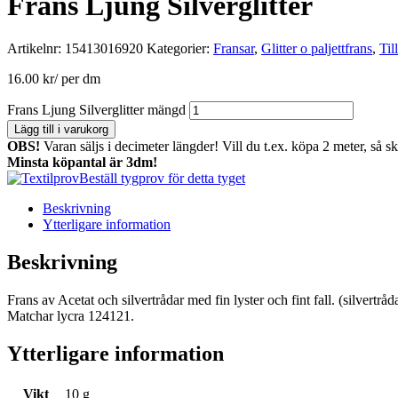
Frans Ljung Silverglitter
Artikelnr:
15413016920
Kategorier:
Fransar
,
Glitter o paljettfrans
,
Til
16.00
kr
/ per dm
Frans Ljung Silverglitter mängd
Lägg till i varukorg
OBS!
Varan säljs i decimeter längder! Vill du t.ex. köpa 2 meter, så s
Minsta köpantal är 3dm!
Beställ tygprov för detta tyget
Beskrivning
Ytterligare information
Beskrivning
Frans av Acetat och silvertrådar med fin lyster och fint fall. (silvert
Matchar lycra 124121.
Ytterligare information
Vikt
10 g