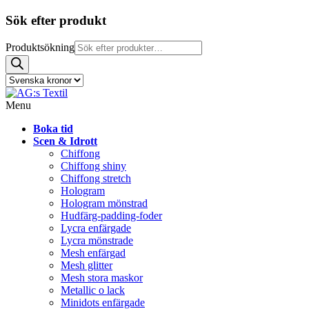
Sök efter produkt
Produktsökning
Menu
Boka tid
Scen & Idrott
Chiffong
Chiffong shiny
Chiffong stretch
Hologram
Hologram mönstrad
Hudfärg-padding-foder
Lycra enfärgade
Lycra mönstrade
Mesh enfärgad
Mesh glitter
Mesh stora maskor
Metallic o lack
Minidots enfärgade