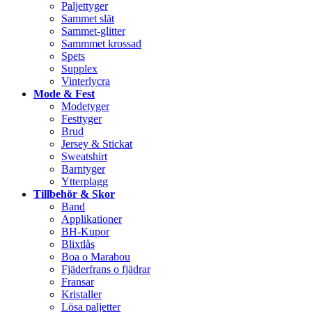
Paljettyger
Sammet slät
Sammet-glitter
Sammmet krossad
Spets
Supplex
Vinterlycra
Mode & Fest
Modetyger
Festtyger
Brud
Jersey & Stickat
Sweatshirt
Barntyger
Ytterplagg
Tillbehör & Skor
Band
Applikationer
BH-Kupor
Blixtlås
Boa o Marabou
Fjäderfrans o fjädrar
Fransar
Kristaller
Lösa paljetter