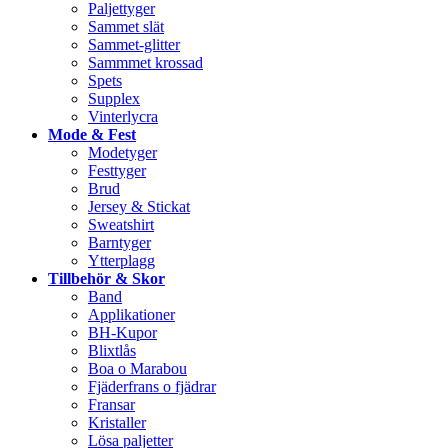
Paljettyger
Sammet slät
Sammet-glitter
Sammmet krossad
Spets
Supplex
Vinterlycra
Mode & Fest
Modetyger
Festtyger
Brud
Jersey & Stickat
Sweatshirt
Barntyger
Ytterplagg
Tillbehör & Skor
Band
Applikationer
BH-Kupor
Blixtlås
Boa o Marabou
Fjäderfrans o fjädrar
Fransar
Kristaller
Lösa paljetter