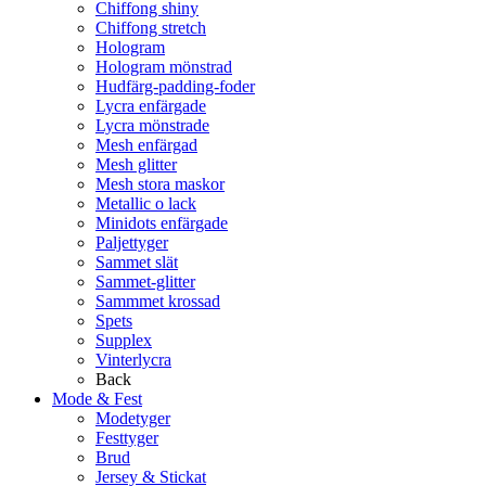
Chiffong shiny
Chiffong stretch
Hologram
Hologram mönstrad
Hudfärg-padding-foder
Lycra enfärgade
Lycra mönstrade
Mesh enfärgad
Mesh glitter
Mesh stora maskor
Metallic o lack
Minidots enfärgade
Paljettyger
Sammet slät
Sammet-glitter
Sammmet krossad
Spets
Supplex
Vinterlycra
Back
Mode & Fest
Modetyger
Festtyger
Brud
Jersey & Stickat