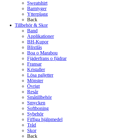
Sweatshirt
Barntyger
Ytterplagg
Back
Tillbehör & Skor
Band
Applikationer
BH-Kupor
Blixtlås
Boa o Marabou
Fjäderfrans o fjädrar
Fransar
Kristaller
Lösa paljetter
Mönster
Övrigt
Resår
Småtillbehör
Smycken
Softboning
Sybehör
Fiffiga hjälpmedel
Tråd
Skor
Back