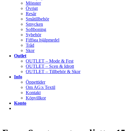
Mönster
Övrigt
Resår
Småtillbehör
Smycken
Softboning
Sybehör
Fiffiga hjälpmedel
Tråd
Skor
Outlet
OUTLET – Mode & Fest
OUTLET – Scen & Idrott
OUTLET – Tillbehör & Skor
Info
Öppettider
Om AG:s Textil
Kontakt
Köpvillkor
Konto