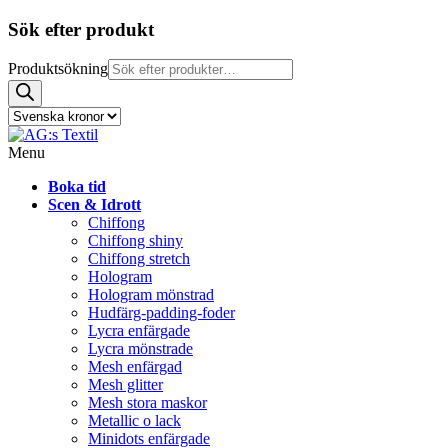
Sök efter produkt
Produktsökning
Menu
Boka tid
Scen & Idrott
Chiffong
Chiffong shiny
Chiffong stretch
Hologram
Hologram mönstrad
Hudfärg-padding-foder
Lycra enfärgade
Lycra mönstrade
Mesh enfärgad
Mesh glitter
Mesh stora maskor
Metallic o lack
Minidots enfärgade