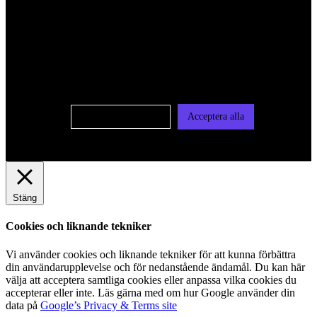
För att ge dig en bättre upplevelse och service använder vi
oss av cookies på denna sajt. Cookies kan komma att
användas för personlig och icke personlig annonsering. Läs
vår integritetspolicy
Cookie-inställningar
Acceptera alla
Stäng
Cookies och liknande tekniker
Vi använder cookies och liknande tekniker för att kunna förbättra
din användarupplevelse och för nedanstående ändamål. Du kan här
välja att acceptera samtliga cookies eller anpassa vilka cookies du
accepterar eller inte. Läs gärna med om hur Google använder din
data på
Google’s Privacy & Terms site