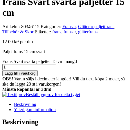
Frans Svart svarta paljetter 15
cm
Artikelnr:
80346115
Kategorier:
Fransar
,
Glitter o paljettfrans
,
Tillbehör & Skor
Etiketter:
frans
,
fransar
,
glitterfrans
12.00
kr
/ per dm
Paljettfrans 15 cm svart
Frans Svart svarta paljetter 15 cm mängd
Lägg till i varukorg
OBS!
Varan säljs i decimeter längder! Vill du t.ex. köpa 2 meter, så
ska du lägga 20 st i varukorgen!
Minsta köpantal är 3dm!
Beställ tygprov för detta tyget
Beskrivning
Ytterligare information
Beskrivning