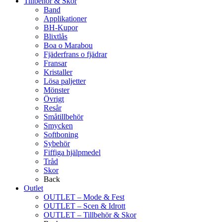
Tillbehör & Skor
Band
Applikationer
BH-Kupor
Blixtlås
Boa o Marabou
Fjäderfrans o fjädrar
Fransar
Kristaller
Lösa paljetter
Mönster
Övrigt
Resår
Småtillbehör
Smycken
Softboning
Sybehör
Fiffiga hjälpmedel
Tråd
Skor
Back
Outlet
OUTLET – Mode & Fest
OUTLET – Scen & Idrott
OUTLET – Tillbehör & Skor