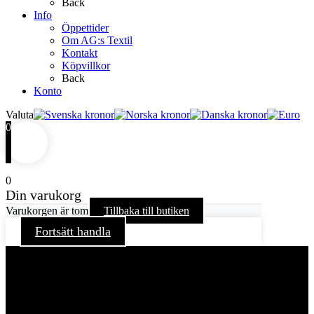
Back
Info
Öppettider
Om AG:s Textil
Kontakt
Köpvillkor
Back
Konto
Valuta
0
0
Din varukorg
Varukorgen är tom
Tillbaka till butiken
Fortsätt handla
För att ge dig en bättre upplevelse och service använder vi
oss av cookies på denna sajt. Cookies kan komma att