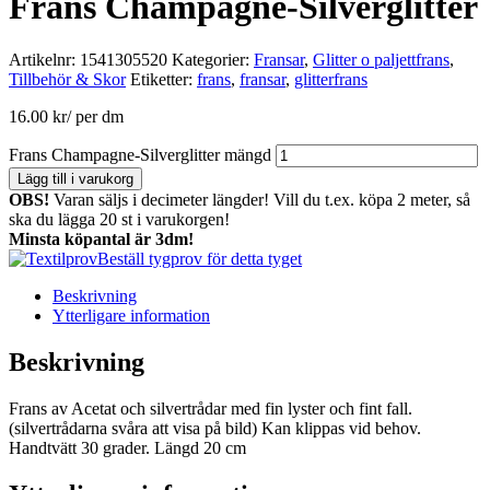
Frans Champagne-Silverglitter
Artikelnr:
1541305520
Kategorier:
Fransar
,
Glitter o paljettfrans
,
Tillbehör & Skor
Etiketter:
frans
,
fransar
,
glitterfrans
16.00
kr
/ per dm
Frans Champagne-Silverglitter mängd
Lägg till i varukorg
OBS!
Varan säljs i decimeter längder! Vill du t.ex. köpa 2 meter, så
ska du lägga 20 st i varukorgen!
Minsta köpantal är 3dm!
Beställ tygprov för detta tyget
Beskrivning
Ytterligare information
Beskrivning
Frans av Acetat och silvertrådar med fin lyster och fint fall.
(silvertrådarna svåra att visa på bild) Kan klippas vid behov.
Handtvätt 30 grader. Längd 20 cm