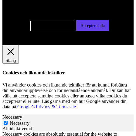
användas för personlig och icke personlig annonsering. Läs
vår integritetspolicy
Cookie-inställningar
Acceptera alla
Stäng
Cookies och liknande tekniker
Vi använder cookies och liknande tekniker för att kunna förbättra
din användarupplevelse och för nedanstående ändamål. Du kan här
välja att acceptera samtliga cookies eller anpassa vilka cookies du
accepterar eller inte. Läs gärna med om hur Google använder din
data på
Google’s Privacy & Terms site
Necessary
Necessary
Alltid aktiverad
Necessary cookies are absolutely essential for the website to