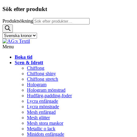
Sök efter produkt
Produktsökning
Menu
Boka tid
Scen & Idrott
Chiffong
Chiffong shiny
Chiffong stretch
Hologram
Hologram mönstrad
Hudfärg-padding-foder
Lycra enfärgade
Lycra mönstrade
Mesh enfärgad
Mesh glitter
Mesh stora maskor
Metallic o lack
Minidots enfärgade