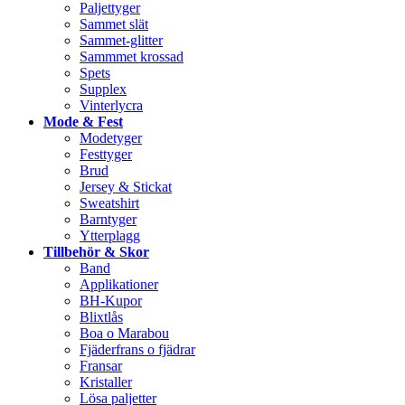
Paljettyger
Sammet slät
Sammet-glitter
Sammmet krossad
Spets
Supplex
Vinterlycra
Mode & Fest
Modetyger
Festtyger
Brud
Jersey & Stickat
Sweatshirt
Barntyger
Ytterplagg
Tillbehör & Skor
Band
Applikationer
BH-Kupor
Blixtlås
Boa o Marabou
Fjäderfrans o fjädrar
Fransar
Kristaller
Lösa paljetter