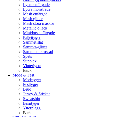
Lycra enfärgade
Lycra mönstrade
Mesh enfärgad
Mesh glitter
Mesh stora maskor
Metallic o lack
Minidots enfärgade
Paljettyger
Sammet slät
Sammet-glitter
Sammmet krossad
Spets
Supplex
Vinterlycra
Back
Mode & Fest
Modetyger
Festtyger
Brud
Jersey & Stickat
Sweatshirt
Barntyger
Ytterplagg
Back