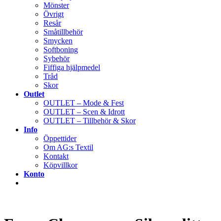
Mönster
Övrigt
Resår
Småtillbehör
Smycken
Softboning
Sybehör
Fiffiga hjälpmedel
Tråd
Skor
Outlet
OUTLET – Mode & Fest
OUTLET – Scen & Idrott
OUTLET – Tillbehör & Skor
Info
Öppettider
Om AG:s Textil
Kontakt
Köpvillkor
Konto