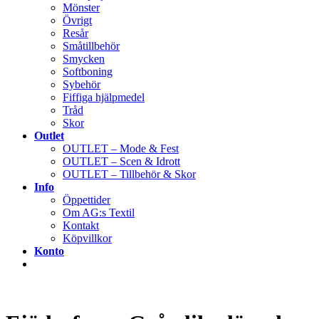
Mönster
Övrigt
Resår
Småtillbehör
Smycken
Softboning
Sybehör
Fiffiga hjälpmedel
Tråd
Skor
Outlet
OUTLET – Mode & Fest
OUTLET – Scen & Idrott
OUTLET – Tillbehör & Skor
Info
Öppettider
Om AG:s Textil
Kontakt
Köpvillkor
Konto