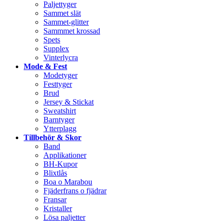
Paljettyger
Sammet slät
Sammet-glitter
Sammmet krossad
Spets
Supplex
Vinterlycra
Mode & Fest
Modetyger
Festtyger
Brud
Jersey & Stickat
Sweatshirt
Barntyger
Ytterplagg
Tillbehör & Skor
Band
Applikationer
BH-Kupor
Blixtlås
Boa o Marabou
Fjäderfrans o fjädrar
Fransar
Kristaller
Lösa paljetter