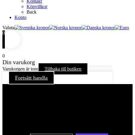
Kontakt
Köpvillkor
Back
Konto
Valuta
0
0
Din varukorg
Varukorgen är tom
Tillbaka till butiken
Fortsätt handla
För att ge dig en bättre upplevelse och service använder vi
oss av cookies på denna sajt. Cookies kan komma att
användas för personlig och icke personlig annonsering. Läs
vår integritetspolicy