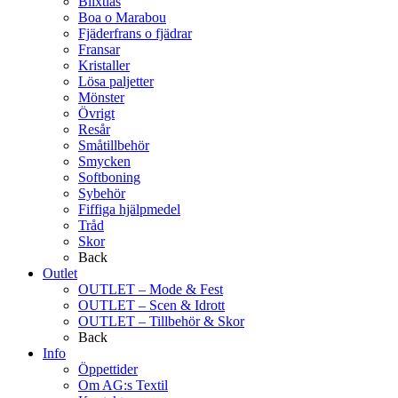
Blixtlås
Boa o Marabou
Fjäderfrans o fjädrar
Fransar
Kristaller
Lösa paljetter
Mönster
Övrigt
Resår
Småtillbehör
Smycken
Softboning
Sybehör
Fiffiga hjälpmedel
Tråd
Skor
Back
Outlet
OUTLET – Mode & Fest
OUTLET – Scen & Idrott
OUTLET – Tillbehör & Skor
Back
Info
Öppettider
Om AG:s Textil