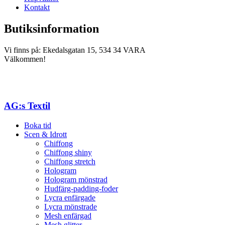
Kontakt
Butiksinformation
Vi finns på: Ekedalsgatan 15, 534 34 VARA
Välkommen!
AG:s Textil
Boka tid
Scen & Idrott
Chiffong
Chiffong shiny
Chiffong stretch
Hologram
Hologram mönstrad
Hudfärg-padding-foder
Lycra enfärgade
Lycra mönstrade
Mesh enfärgad
Mesh glitter