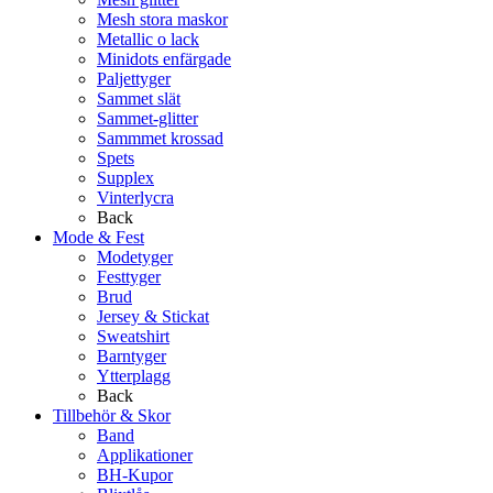
Mesh stora maskor
Metallic o lack
Minidots enfärgade
Paljettyger
Sammet slät
Sammet-glitter
Sammmet krossad
Spets
Supplex
Vinterlycra
Back
Mode & Fest
Modetyger
Festtyger
Brud
Jersey & Stickat
Sweatshirt
Barntyger
Ytterplagg
Back
Tillbehör & Skor
Band
Applikationer
BH-Kupor