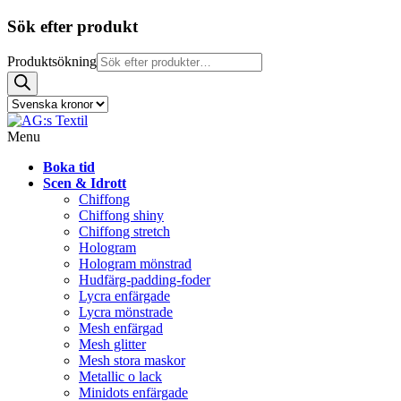
Sök efter produkt
Produktsökning
Menu
Boka tid
Scen & Idrott
Chiffong
Chiffong shiny
Chiffong stretch
Hologram
Hologram mönstrad
Hudfärg-padding-foder
Lycra enfärgade
Lycra mönstrade
Mesh enfärgad
Mesh glitter
Mesh stora maskor
Metallic o lack
Minidots enfärgade