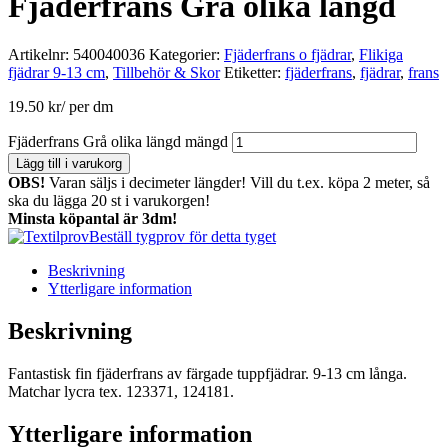
Fjäderfrans Grå olika längd
Artikelnr:
540040036
Kategorier:
Fjäderfrans o fjädrar
,
Flikiga
fjädrar 9-13 cm
,
Tillbehör & Skor
Etiketter:
fjäderfrans
,
fjädrar
,
frans
19.50
kr
/ per dm
Fjäderfrans Grå olika längd mängd
Lägg till i varukorg
OBS!
Varan säljs i decimeter längder! Vill du t.ex. köpa 2 meter, så
ska du lägga 20 st i varukorgen!
Minsta köpantal är 3dm!
Beställ tygprov för detta tyget
Beskrivning
Ytterligare information
Beskrivning
Fantastisk fin fjäderfrans av färgade tuppfjädrar. 9-13 cm långa.
Matchar lycra tex. 123371, 124181.
Ytterligare information