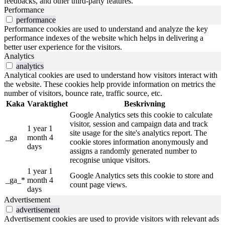
feedbacks, and other third-party features.
Performance
performance
Performance cookies are used to understand and analyze the key
performance indexes of the website which helps in delivering a
better user experience for the visitors.
Analytics
analytics
Analytical cookies are used to understand how visitors interact with
the website. These cookies help provide information on metrics the
number of visitors, bounce rate, traffic source, etc.
Kaka
Varaktighet
Beskrivning
Google Analytics sets this cookie to calculate
visitor, session and campaign data and track
1 year 1
site usage for the site's analytics report. The
_ga
month 4
cookie stores information anonymously and
days
assigns a randomly generated number to
recognise unique visitors.
1 year 1
Google Analytics sets this cookie to store and
_ga_*
month 4
count page views.
days
Advertisement
advertisement
Advertisement cookies are used to provide visitors with relevant ads