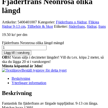
Fjäderfrans Neonrosa olika
längd
Artikelnr:
5400401007
Kategorier:
Fjäderfrans o fjädrar
,
Flikiga
fjädrar 9-13 cm
,
Tillbehör & Skor
Etiketter:
fjäderfrans
,
fjädrar
,
frans
19.50
kr
/ per dm
Fjäderfrans Neonrosa olika längd mängd
Lägg till i varukorg
OBS!
Varan säljs i decimeter längder! Vill du t.ex. köpa 2 meter, så
ska du lägga 20 st i varukorgen!
Minsta köpantal är 3dm!
Beställ tygprov för detta tyget
Beskrivning
Ytterligare information
Beskrivning
Fantastisk fin fjäderfrans av färgade tuppfjädrar. 9-13 cm långa.
Matchar lycra 12691.