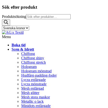
Sök efter produkt
Produktsökning
Menu
Boka tid
Scen & Idrott
Chiffong
Chiffong shiny
Chiffong stretch
Hologram
Hologram mönstrad
Hudfärg-padding-foder
Lycra enfärgade
Lycra mönstrade
Mesh enfärgad
Mesh glitter
Mesh stora maskor
Metallic o lack
Minidots enfärgade