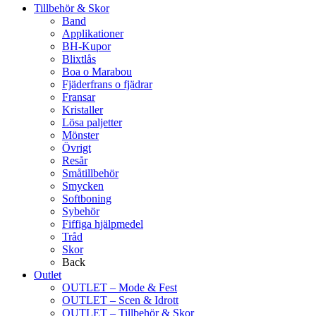
Tillbehör & Skor
Band
Applikationer
BH-Kupor
Blixtlås
Boa o Marabou
Fjäderfrans o fjädrar
Fransar
Kristaller
Lösa paljetter
Mönster
Övrigt
Resår
Småtillbehör
Smycken
Softboning
Sybehör
Fiffiga hjälpmedel
Tråd
Skor
Back
Outlet
OUTLET – Mode & Fest
OUTLET – Scen & Idrott
OUTLET – Tillbehör & Skor