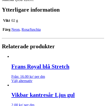
Ytterligare information
Vikt
02 g
Färg
Neon
,
Rosa/fuschia
Relaterade produkter
Frans Royal blå Stretch
Från:
16.00
kr
/ per dm
Välj alternativ
Vikbar kantresår Ljus gul
2.00
kr
/ per dm