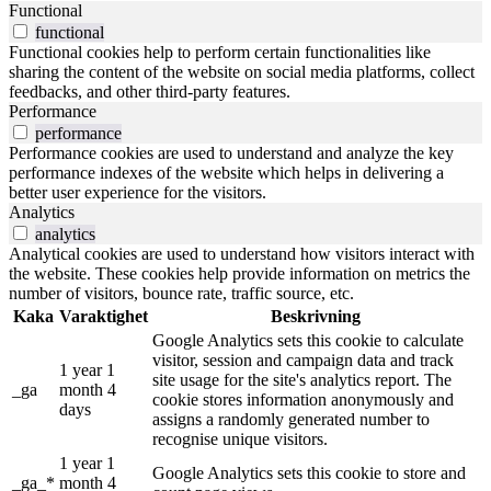
Functional
functional
Functional cookies help to perform certain functionalities like
sharing the content of the website on social media platforms, collect
feedbacks, and other third-party features.
Performance
performance
Performance cookies are used to understand and analyze the key
performance indexes of the website which helps in delivering a
better user experience for the visitors.
Analytics
analytics
Analytical cookies are used to understand how visitors interact with
the website. These cookies help provide information on metrics the
number of visitors, bounce rate, traffic source, etc.
Kaka
Varaktighet
Beskrivning
Google Analytics sets this cookie to calculate
visitor, session and campaign data and track
1 year 1
site usage for the site's analytics report. The
_ga
month 4
cookie stores information anonymously and
days
assigns a randomly generated number to
recognise unique visitors.
1 year 1
Google Analytics sets this cookie to store and
_ga_*
month 4