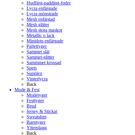
Hudfärg-padding-foder
Lycra enfärgade
Lycra mönstrade
Mesh enfärgad
Mesh glitter
Mesh stora maskor
Metallic o lack
Minidots enfärgade
Paljettyger
Sammet slät
Sammet-glitter
Sammmet krossad
Spets
Supplex
Vinterlycra
Back
Mode & Fest
Modetyger
Festtyger
Brud
Jersey & Stickat
Sweatshirt
Barntyger
Ytterplagg
Back