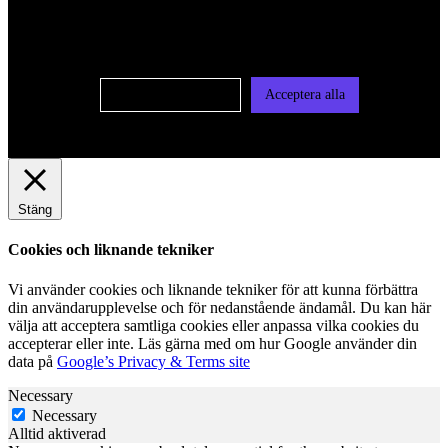
användas för personlig och icke personlig annonsering. Läs
vår integritetspolicy
Cookie-inställningar
Acceptera alla
Stäng
Cookies och liknande tekniker
Vi använder cookies och liknande tekniker för att kunna förbättra
din användarupplevelse och för nedanstående ändamål. Du kan här
välja att acceptera samtliga cookies eller anpassa vilka cookies du
accepterar eller inte. Läs gärna med om hur Google använder din
data på
Google’s Privacy & Terms site
Necessary
Necessary
Alltid aktiverad