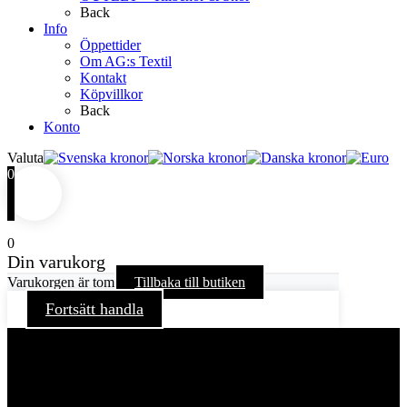
Back
Info
Öppettider
Om AG:s Textil
Kontakt
Köpvillkor
Back
Konto
Valuta
0
0
Din varukorg
Varukorgen är tom
Tillbaka till butiken
Fortsätt handla
För att ge dig en bättre upplevelse och service använder vi
oss av cookies på denna sajt. Cookies kan komma att