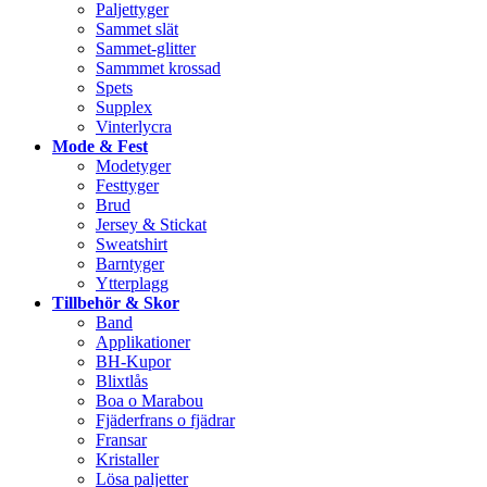
Paljettyger
Sammet slät
Sammet-glitter
Sammmet krossad
Spets
Supplex
Vinterlycra
Mode & Fest
Modetyger
Festtyger
Brud
Jersey & Stickat
Sweatshirt
Barntyger
Ytterplagg
Tillbehör & Skor
Band
Applikationer
BH-Kupor
Blixtlås
Boa o Marabou
Fjäderfrans o fjädrar
Fransar
Kristaller
Lösa paljetter