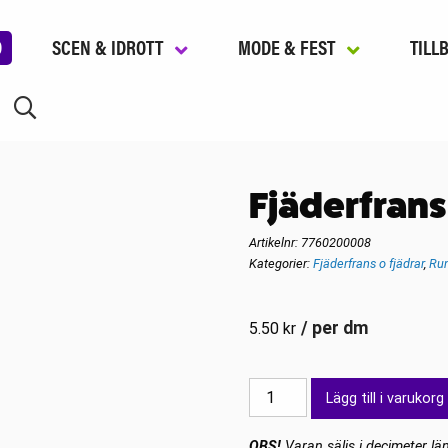
D
SCEN & IDROTT
MODE & FEST
TILL
Fjäderfran
Artikelnr:
7760200008
Kategorier:
Fjäderfrans o fjädrar
,
Run
/ per dm
5.50
kr
Fjäderfrans
Lägg till i varukorg
Orange
mängd
OBS!
Varan säljs i decimeter län