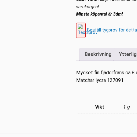
varukorgen!
Minsta köpantal är 3dm!
Beställ tygprov för detta
Beskrivning
Ytterli
Mycket fin fjäderfrans ca 8
Matchar lycra 127091.
Vikt
1 g