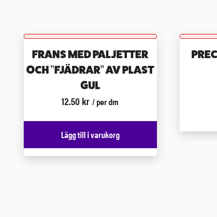
FRANS MED PALJETTER
PREC
OCH ”FJÄDRAR” AV PLAST
GUL
12.50
kr
/ per dm
Lägg till i varukorg