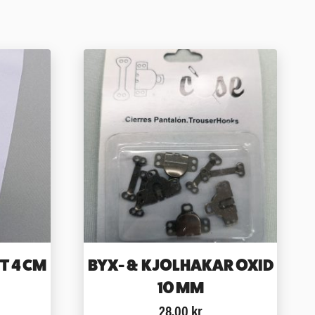
T 4 CM
BYX- & KJOLHAKAR OXID
10 MM
28.00
kr