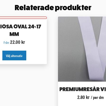
Relaterade produkter
IOSA OVAL 24×17
MM
22.00
kr
Från:
Välj alternativ
PREMIUMRESÅR VI
2.80
kr
/ per dm