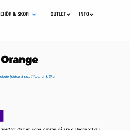
BEHÖR & SKOR
OUTLET
INFO
s Orange
dade fjädrar 8 cm
,
Tillbehör & Skor
gder! Vill du t.ex. köpa 2 meter, så ska du lägga 20 st i