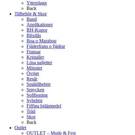
Ytterplagg
Back
Tillbehör & Skor
Band
Applikationer
BH-Kupor
Blixtlås
Boa o Marabou
Fjäderfrans o fjädrar
Fransar
Kristaller
Lösa paljetter
Mönster
Övrigt
Resår
Småtillbehör
Smycken
Softboning
Sybehör
Fiffiga hjälpmedel
Tråd
Skor
Back
Outlet
OUTLET – Mode & Fest