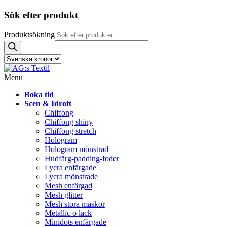
Sök efter produkt
Produktsökning
Menu
Boka tid
Scen & Idrott
Chiffong
Chiffong shiny
Chiffong stretch
Hologram
Hologram mönstrad
Hudfärg-padding-foder
Lycra enfärgade
Lycra mönstrade
Mesh enfärgad
Mesh glitter
Mesh stora maskor
Metallic o lack
Minidots enfärgade