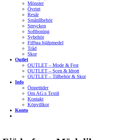
Mönster
Övrigt
Resår
Småtillbehör
Smycken
Softboning
Sybehör
Fiffiga hjälpmedel
Tråd
Skor
Outlet
OUTLET – Mode & Fest
OUTLET – Scen & Idrott
OUTLET – Tillbehör & Skor
Info
Öppettider
Om AG:s Textil
Kontakt
Köpvillkor
Konto