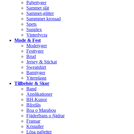
Paljettyger
Sammet slät
Sammet-glitter
Sammmet krossad
Spets
Supplex
Vinterlycra
Mode & Fest
Modetyger
Festtyger
Brud
Jersey & Stickat
Sweatshirt
Barntyger
Ytterplagg
Tillbehör & Skor
Band
Applikationer
BH-Kupor
Blixtlås
Boa o Marabou
Fjäderfrans o fjädrar
Fransar
Kristaller
Lösa paljetter