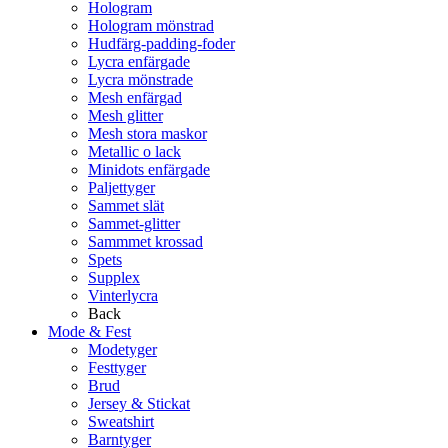
Hologram
Hologram mönstrad
Hudfärg-padding-foder
Lycra enfärgade
Lycra mönstrade
Mesh enfärgad
Mesh glitter
Mesh stora maskor
Metallic o lack
Minidots enfärgade
Paljettyger
Sammet slät
Sammet-glitter
Sammmet krossad
Spets
Supplex
Vinterlycra
Back
Mode & Fest
Modetyger
Festtyger
Brud
Jersey & Stickat
Sweatshirt
Barntyger