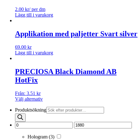
2.00
kr
/ per dm
Lägg till i varukorg
Applikation med paljetter Svart silver
69.00
kr
Lägg till i varukorg
PRECIOSA Black Diamond AB
HotFix
Från:
3.51
kr
Välj alternativ
Produktsökning
Hologram
(3)