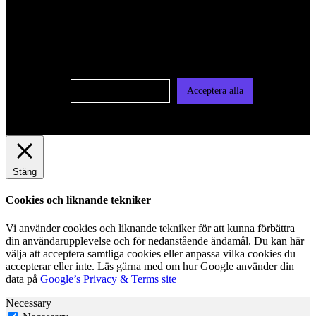
För att ge dig en bättre upplevelse och service använder vi
oss av cookies på denna sajt. Cookies kan komma att
användas för personlig och icke personlig annonsering. Läs
vår integritetspolicy
Cookie-inställningar
Acceptera alla
Stäng
Cookies och liknande tekniker
Vi använder cookies och liknande tekniker för att kunna förbättra
din användarupplevelse och för nedanstående ändamål. Du kan här
välja att acceptera samtliga cookies eller anpassa vilka cookies du
accepterar eller inte. Läs gärna med om hur Google använder din
data på
Google’s Privacy & Terms site
Necessary