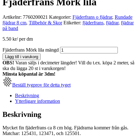
Fjäderfrans Mörk lila
Artikelnr:
7760200021
Kategorier:
Fjäderfrans o fjädrar
,
Rundade
fjädrar 8 cm
,
Tillbehör & Skor
Etiketter:
fjäderfrans
,
fjädrar
,
fjädrar
på band
5.50
kr
/ per dm
Fjäderfrans Mörk lila mängd
Lägg till i varukorg
OBS!
Varan säljs i decimeter längder! Vill du t.ex. köpa 2 meter, så
ska du lägga 20 st i varukorgen!
Minsta köpantal är 3dm!
Beställ tygprov för detta tyget
Beskrivning
Ytterligare information
Beskrivning
Mycket fin fjäderfrans ca 8 cm hög. Fjädrarna kommer från gås.
Matchar: 125431, 123471, och 125501.