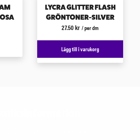
RAM
LYCRA GLITTER FLASH
ROSA
GRÖNTONER-SILVER
27.50
kr
/ per dm
Lägg till i varukorg
utiksinformation
 finns på: Ekedalsgatan 15, 534 34 VARA