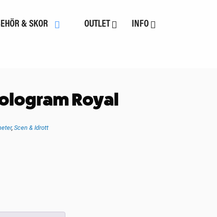
BEHÖR & SKOR
OUTLET
INFO
ologram Royal
eter
,
Scen & Idrott