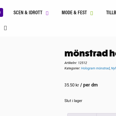
D
SCEN & IDROTT
MODE & FEST
TILL
mönstrad h
Artikelnr:
12512
Kategorier:
Hologram mönstrad
,
Nyh
/ per dm
35.50
kr
Slut i lager