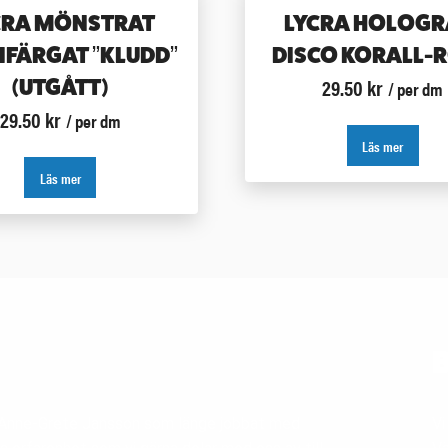
CRA MÖNSTRAT
LYCRA HOLOG
IFÄRGAT ”KLUDD”
DISCO KORALL-
29.50
kr
(UTGÅTT)
/ per dm
29.50
kr
/ per dm
Läs mer
Läs mer
B
v Anne-Grete Jansson som länge jobbat med
Vi