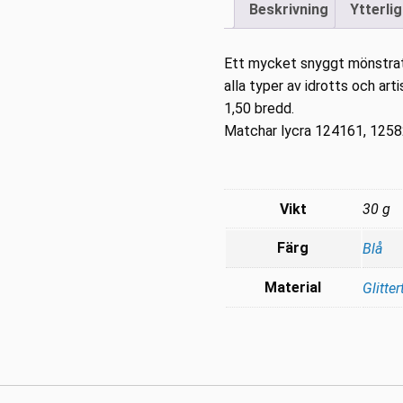
Beskrivning
Ytterli
Ett mycket snyggt mönstrat 
alla typer av idrotts och art
1,50 bredd.
Matchar lycra 124161, 1258
Vikt
30 g
Färg
Blå
Material
Glitter