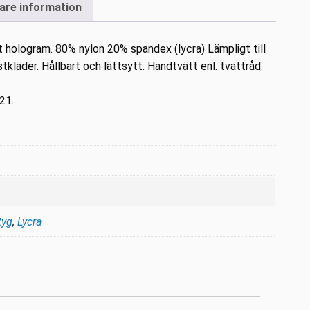
gare information
hologram. 80% nylon 20% spandex (lycra) Lämpligt till
istkläder. Hållbart och lättsytt. Handtvätt enl. tvättråd.
21.
tyg
,
Lycra