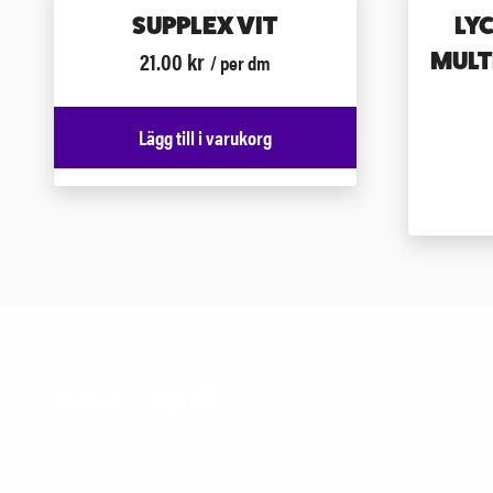
SUPPLEX VIT
LY
21.00
kr
MULT
/ per dm
Lägg till i varukorg
AG:s Textil
AG:s Textil är ett familjeföretag som startades 1990 a