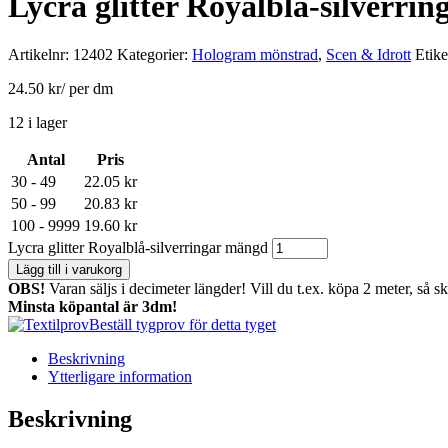
Lycra glitter Royalblå-silverrin
Artikelnr:
12402
Kategorier:
Hologram mönstrad
,
Scen & Idrott
Etike
24.50
kr
/ per dm
12 i lager
Antal
Pris
30 - 49
22.05
kr
50 - 99
20.83
kr
100 - 9999
19.60
kr
Lycra glitter Royalblå-silverringar mängd
Lägg till i varukorg
OBS!
Varan säljs i decimeter längder! Vill du t.ex. köpa 2 meter, så s
Minsta köpantal är 3dm!
Beställ tygprov för detta tyget
Beskrivning
Ytterligare information
Beskrivning