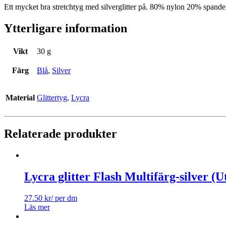
Ett mycket bra stretchtyg med silverglitter på. 80% nylon 20% spandex (l
Ytterligare information
Vikt
30 g
Färg
Blå
,
Silver
Material
Glittertyg
,
Lycra
Relaterade produkter
Lycra glitter Flash Multifärg-silver (U
27.50
kr
/ per dm
Läs mer