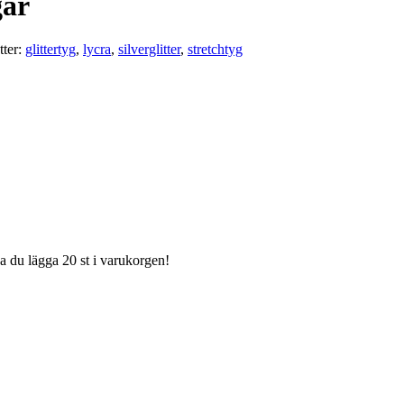
gar
tter:
glittertyg
,
lycra
,
silverglitter
,
stretchtyg
ka du lägga 20 st i varukorgen!