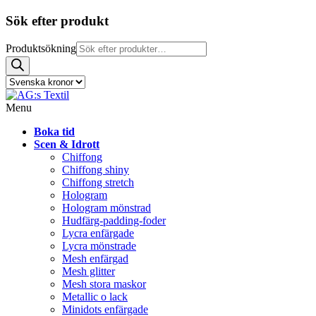
Sök efter produkt
Produktsökning
Menu
Boka tid
Scen & Idrott
Chiffong
Chiffong shiny
Chiffong stretch
Hologram
Hologram mönstrad
Hudfärg-padding-foder
Lycra enfärgade
Lycra mönstrade
Mesh enfärgad
Mesh glitter
Mesh stora maskor
Metallic o lack
Minidots enfärgade