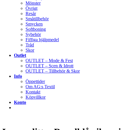
Mönster
Övrigt
Resår
Småtillbehör
Smycken
Softboning
Sybehör
Fiffiga hjälpmedel
Tråd
Skor
Outlet
OUTLET – Mode & Fest
OUTLET – Scen & Idrott
OUTLET – Tillbehör & Skor
Info
Öppettider
Om AG:s Textil
Kontakt
Köpvillkor
Konto