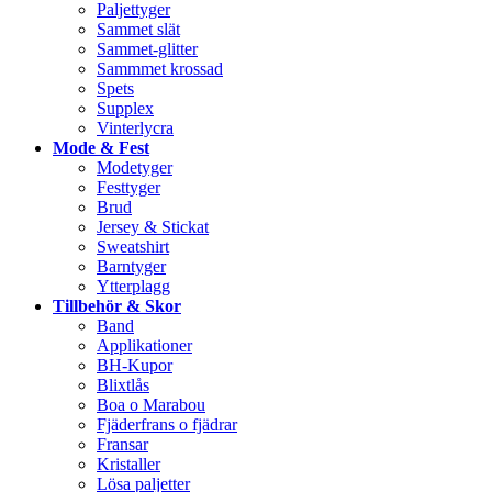
Paljettyger
Sammet slät
Sammet-glitter
Sammmet krossad
Spets
Supplex
Vinterlycra
Mode & Fest
Modetyger
Festtyger
Brud
Jersey & Stickat
Sweatshirt
Barntyger
Ytterplagg
Tillbehör & Skor
Band
Applikationer
BH-Kupor
Blixtlås
Boa o Marabou
Fjäderfrans o fjädrar
Fransar
Kristaller
Lösa paljetter